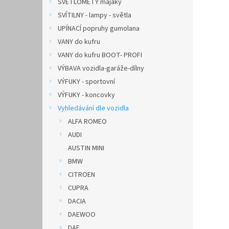
SVĚTLOMETY majáky
SVÍTILNY - lampy - světla
UPÍNACÍ popruhy gumolana
VANY do kufru
VANY do kufru BOOT- PROFI
VÝBAVA vozidla-garáže-dílny
VÝFUKY - sportovní
VÝFUKY - koncovky
Vyhledávání dle vozidla
ALFA ROMEO
AUDI
AUSTIN MINI
BMW
CITROEN
CUPRA
DACIA
DAEWOO
DAF