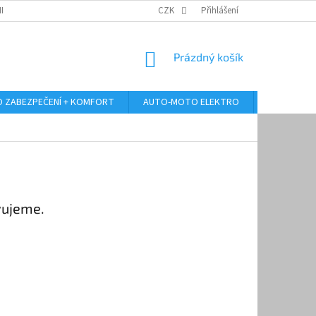
RANY OSOBNÍCH ÚDAJŮ
ODSTOUPENÍ OD KUPNÍ SMLOUVY
CZK
Přihlášení
REKLAMA
NÁKUPNÍ
Prázdný košík
KOŠÍK
 ZABEZPEČENÍ + KOMFORT
AUTO-MOTO ELEKTRO
AUTO MULT
vujeme.