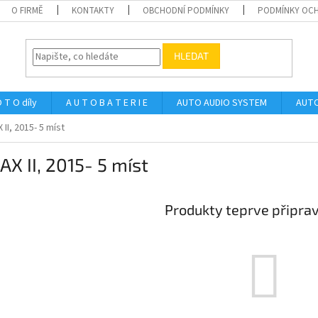
O FIRMĚ
KONTAKTY
OBCHODNÍ PODMÍNKY
PODMÍNKY OCH
HLEDAT
 T O díly
A U T O B A T E R I E
AUTO AUDIO SYSTEM
AUTO
 II, 2015- 5 míst
X II, 2015- 5 míst
Produkty teprve připra