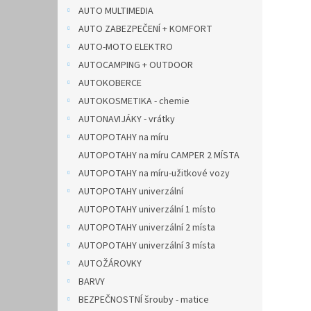
n
AUTO MULTIMEDIA
e
AUTO ZABEZPEČENÍ + KOMFORT
l
AUTO-MOTO ELEKTRO
AUTOCAMPING + OUTDOOR
AUTOKOBERCE
AUTOKOSMETIKA - chemie
AUTONAVIJÁKY - vrátky
AUTOPOTAHY na míru
AUTOPOTAHY na míru CAMPER 2 MÍSTA
AUTOPOTAHY na míru-užitkové vozy
AUTOPOTAHY univerzální
AUTOPOTAHY univerzální 1 místo
AUTOPOTAHY univerzální 2 místa
AUTOPOTAHY univerzální 3 místa
AUTOŽÁROVKY
BARVY
BEZPEČNOSTNÍ šrouby - matice