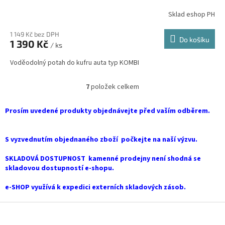
Sklad eshop PH
1 149 Kč bez DPH
Do košíku
1 390 Kč
/ ks
Voděodolný potah do kufru auta typ KOMBI
7
položek celkem
O
v
l
Prosím uvedené produkty objednávejte před vaším odběrem.
á
d
a
S vyzvednutím objednaného zboží počkejte na naší výzvu.
c
í
SKLADOVÁ DOSTUPNOST kamenné prodejny není shodná se
p
skladovou dostupností e-shopu.
r
v
e-SHOP využívá k expedici externích skladových zásob.
k
y
Z
v
á
ý