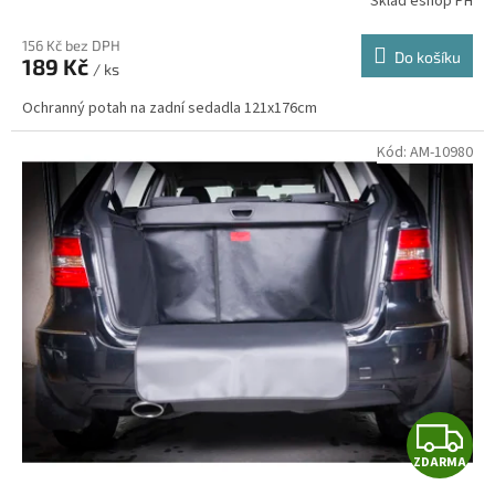
Sklad eshop PH
156 Kč bez DPH
Do košíku
189 Kč
/ ks
Ochranný potah na zadní sedadla 121x176cm
Kód:
AM-10980
Z
ZDARMA
D