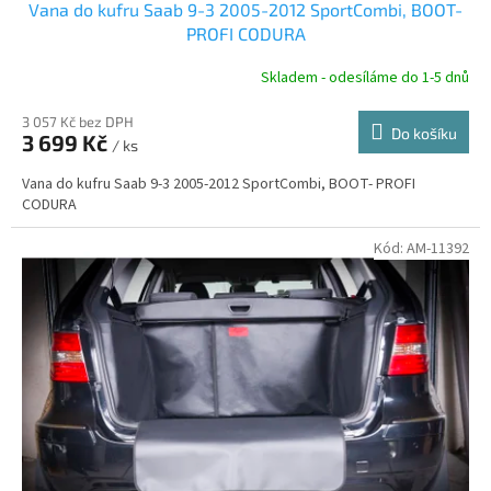
Vana do kufru Saab 9-3 2005-2012 SportCombi, BOOT-
A
PROFI CODURA
R
Skladem - odesíláme do 1-5 dnů
3 057 Kč bez DPH
Do košíku
3 699 Kč
/ ks
A
Vana do kufru Saab 9-3 2005-2012 SportCombi, BOOT- PROFI
CODURA
Kód:
AM-11392