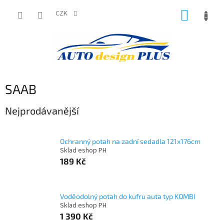
Přejít
NÁKUP
na
CZK
obsah
KOŠÍK
SAAB
Nejprodávanější
Ochranný potah na zadní sedadla 121x176cm
Sklad eshop PH
189 Kč
Voděodolný potah do kufru auta typ KOMBI
Sklad eshop PH
1 390 Kč