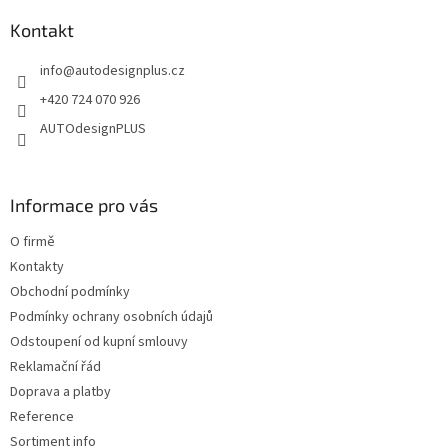
p
p
a
Kontakt
i
t
s
info
@
autodesignplus.cz
í
u
+420 724 070 926
AUTOdesignPLUS
Informace pro vás
O firmě
Kontakty
Obchodní podmínky
Podmínky ochrany osobních údajů
Odstoupení od kupní smlouvy
Reklamační řád
Doprava a platby
Reference
Sortiment info