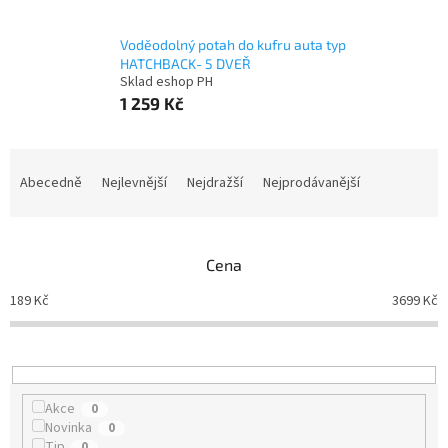
Voděodolný potah do kufru auta typ
HATCHBACK- 5 DVEŘ
Sklad eshop PH
1 259 Kč
Ř
a
Abecedně
Nejlevnější
Nejdražší
Nejprodávanější
z
e
n
Cena
í
p
189
Kč
3699
Kč
r
o
d
u
k
Akce
0
t
Novinka
0
ů
Tip
0