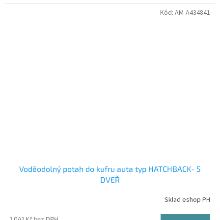
Kód:
AM-A434841
Voděodolný potah do kufru auta typ HATCHBACK- 5
DVEŘ
Sklad eshop PH
1 041 Kč bez DPH