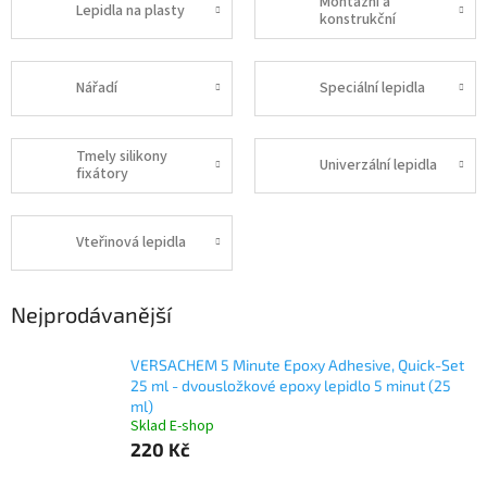
Montážní a
Lepidla na plasty
konstrukční
Nářadí
Speciální lepidla
Tmely silikony
Univerzální lepidla
fixátory
Vteřinová lepidla
Nejprodávanější
VERSACHEM 5 Minute Epoxy Adhesive, Quick-Set
25 ml - dvousložkové epoxy lepidlo 5 minut (25
ml)
Sklad E-shop
220 Kč