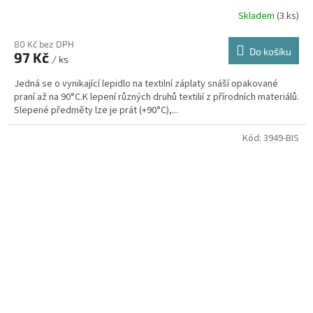
Skladem
(3 ks)
80 Kč bez DPH
Do košíku
97 Kč
/ ks
Jedná se o vynikající lepidlo na textilní záplaty snáší opakované
praní až na 90°C.K lepení různých druhů textilií z přírodních materiálů.
Slepené předměty lze je prát (+90°C),...
Kód:
3949-BIS