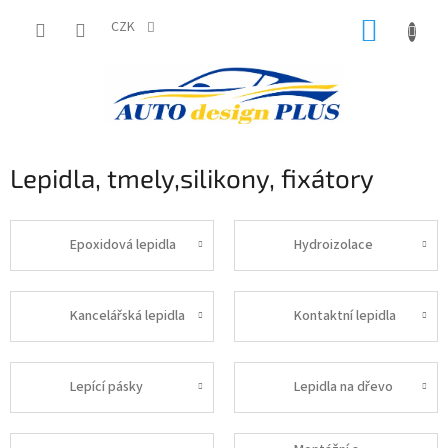
Přejít
NÁKUP
na
CZK
obsah
KOŠÍK
Lepidla, tmely,silikony, fixátory
Epoxidová lepidla
Hydroizolace
Kancelářská lepidla
Kontaktní lepidla
Lepící pásky
Lepidla na dřevo