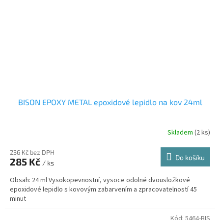
BISON EPOXY METAL epoxidové lepidlo na kov 24ml
Skladem
(2 ks)
Průměrné
hodnocení
produktu
236 Kč bez DPH
Do košíku
285 Kč
je
/ ks
5,0
Obsah: 24 ml Vysokopevnostní, vysoce odolné dvousložkové
z
epoxidové lepidlo s kovovým zabarvením a zpracovatelností 45
5
minut
hvězdiček.
Kód:
5464-BIS