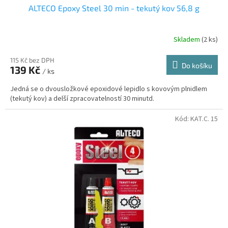
ALTECO Epoxy Steel 30 min - tekutý kov 56,8 g
Vteřinová
6
Lepící pásky
5
Skladem
(2 ks)
Guma
2
115 Kč bez DPH
Do košíku
139 Kč
/ ks
Textil
5
Jedná se o dvousložkové epoxidové lepidlo s kovovým plnidlem
(tekutý kov) a delší zpracovatelností 30 minutd.
Hydroizolace
3
Kód:
KAT.C. 15