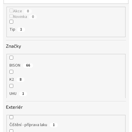
u
k
Akce
0
t
Novinka
0
ů
Tip
1
Značky
BISON
66
K2
8
UHU
1
Exteriér
VersaChem - USA
3
YATO
1
Čištění - příprava laku
1