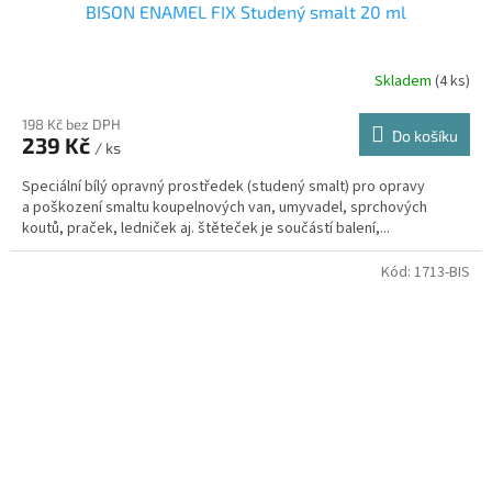
BISON ENAMEL FIX Studený smalt 20 ml
Skladem
(4 ks)
198 Kč bez DPH
Do košíku
239 Kč
/ ks
Speciální bílý opravný prostředek (studený smalt) pro opravy
a poškození smaltu koupelnových van, umyvadel, sprchových
koutů, praček, ledniček aj. štěteček je součástí balení,...
Kód:
1713-BIS