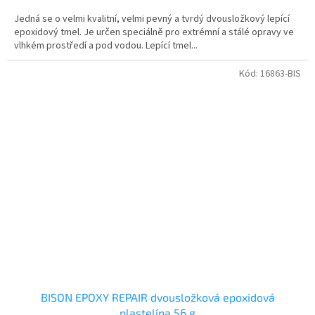
Jedná se o velmi kvalitní, velmi pevný a tvrdý dvousložkový lepící
epoxidový tmel. Je určen speciálně pro extrémní a stálé opravy ve
vlhkém prostředí a pod vodou. Lepící tmel...
Kód:
16863-BIS
BISON EPOXY REPAIR dvousložková epoxidová
plastelína 56 g