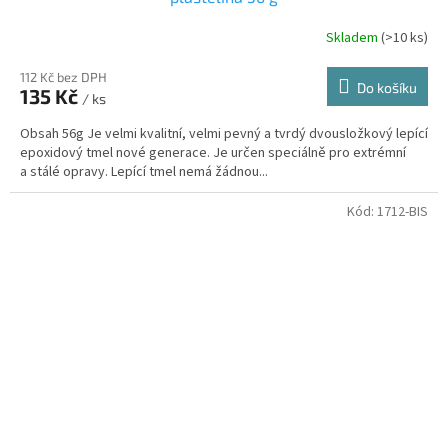
Skladem
(>10 ks)
112 Kč bez DPH
Do košíku
135 Kč
/ ks
Obsah 56g Je velmi kvalitní, velmi pevný a tvrdý dvousložkový lepící
epoxidový tmel nové generace. Je určen speciálně pro extrémní
a stálé opravy. Lepící tmel nemá žádnou...
Kód:
1712-BIS