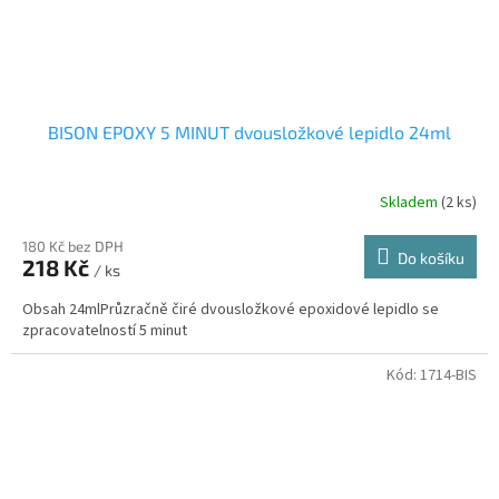
BISON EPOXY 5 MINUT dvousložkové lepidlo 24ml
Skladem
(2 ks)
180 Kč bez DPH
Do košíku
218 Kč
/ ks
Obsah 24mlPrůzračně čiré dvousložkové epoxidové lepidlo se
zpracovatelností 5 minut
Kód:
1714-BIS