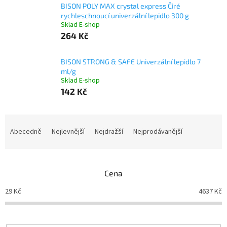
BISON POLY MAX crystal express Čiré
rychleschnoucí univerzální lepidlo 300 g
Sklad E-shop
264 Kč
BISON STRONG & SAFE Univerzální lepidlo 7
ml/g
Sklad E-shop
142 Kč
Ř
a
Abecedně
Nejlevnější
Nejdražší
Nejprodávanější
z
e
n
Cena
í
p
29
Kč
4637
Kč
r
o
d