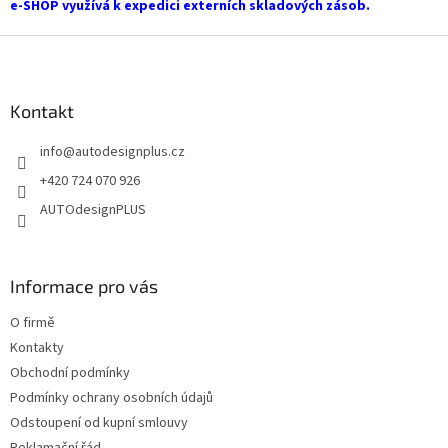
e-SHOP využívá k expedici externích skladových zásob.
v
ý
Z
p
i
á
s
p
u
a
Kontakt
t
info
@
autodesignplus.cz
í
+420 724 070 926
AUTOdesignPLUS
Informace pro vás
O firmě
Kontakty
Obchodní podmínky
Podmínky ochrany osobních údajů
Odstoupení od kupní smlouvy