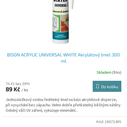
BISON ACRYLIC UNIVERSAL WHITE Akrylátový tmel 300
ml
Skladem
(9 ks)
74 Kč bez DPH
Do košíku
89 Kč
/ ks
Jednosložkový vodou ředitelný tmel na bázi akrylátové disperze,
při vysychání bez zápachu. Velmi dobře přetíratelný běžnými nátěry.
Odolný vůči UV záření, vykazuje minimální...
Kód:
18672-BIS