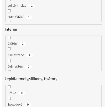
Leštění - sklo
1
Odmaštění
1
Lepící pásky
2
Interiér
Čištění
1
Klimatizace
4
Odmaštění
1
Lepící pásky
2
Lepidla,tmely,silikony, fixátory
Dřevo
8
Epoxidová
9