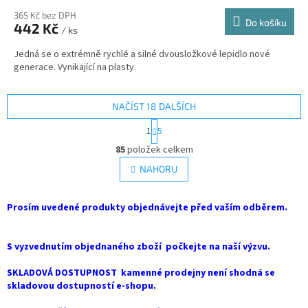
365 Kč bez DPH
Do košíku
442 Kč
/ ks
Jedná se o extrémně rychlé a silné dvousložkové lepidlo nové
generace. Vynikající na plasty.
NAČÍST 18 DALŠÍCH
S
1
5
t
O
r
85
položek celkem
v
á
l
NAHORU
n
á
k
d
o
v
Prosím uvedené produkty objednávejte před vaším odběrem.
a
á
c
n
í
í
S vyzvednutím objednaného zboží počkejte na naší výzvu.
p
r
SKLADOVÁ DOSTUPNOST kamenné prodejny není shodná se
v
skladovou dostupností e-shopu.
k
y