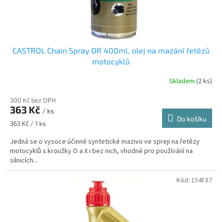
CASTROL Chain Spray OR 400ml, olej na mazání řetězů
motocyklů
Skladem
(2 ks)
300 Kč bez DPH
363 Kč
/ ks
Do košíku
Měrná
363 Kč / 1 ks
cena:
Jedná se o vysoce účinné syntetické mazivo ve spreji na řetězy
motocyklů s kroužky O a X i bez nich, vhodné pro používání na
silnicích...
Kód:
154F87