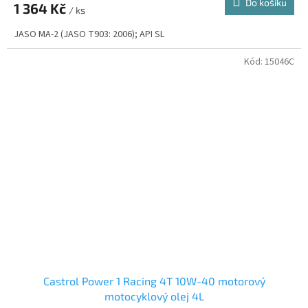
Do košíku
1 364 Kč
/ ks
JASO MA-2 (JASO T903: 2006); API SL
Kód:
15046C
Castrol Power 1 Racing 4T 10W-40 motorový
motocyklový olej 4L