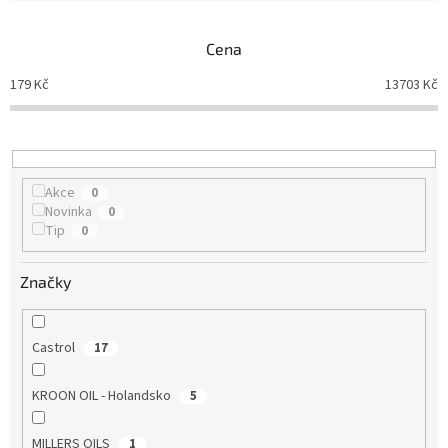
e
n
Cena
í
p
179
Kč
13703
Kč
r
o
d
u
k
Akce
0
t
Novinka
0
ů
Tip
0
Značky
Castrol
17
KROON OIL - Holandsko
5
MILLERS OILS
1