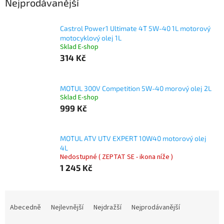
Nejprodávanější
Castrol Power1 Ultimate 4T 5W-40 1L motorový
motocyklový olej 1L
Sklad E-shop
314 Kč
MOTUL 300V Competition 5W-40 morový olej 2L
Sklad E-shop
999 Kč
MOTUL ATV UTV EXPERT 10W40 motorový olej
4L
Nedostupné ( ZEPTAT SE - ikona níže )
1 245 Kč
Ř
a
Abecedně
Nejlevnější
Nejdražší
Nejprodávanější
z