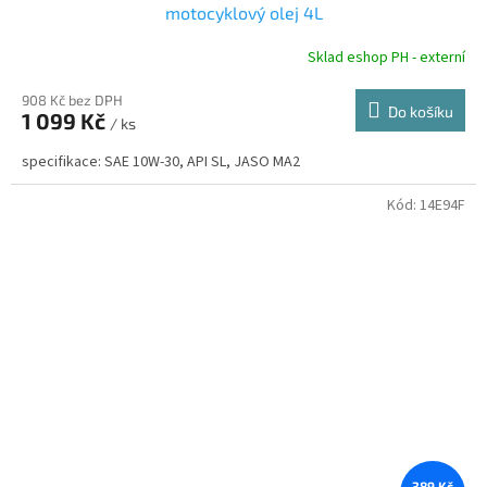
motocyklový olej 4L
Sklad eshop PH - externí
908 Kč bez DPH
Do košíku
1 099 Kč
/ ks
specifikace: SAE 10W-30, API SL, JASO MA2
Kód:
14E94F
389 Kč