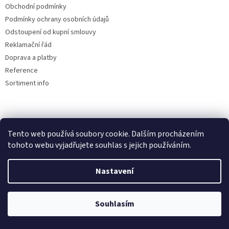
Obchodní podmínky
Podmínky ochrany osobních údajů
Odstoupení od kupní smlouvy
Reklamační řád
Doprava a platby
Reference
Sortiment info
Reklamační řád
Tento web používá soubory cookie. Dalším procházením
🏖️ DOVOLENÁ 6.8.2026 —
tohoto webu vyjadřujete souhlas s jejich používáním.
kamenná prodejna uzavřena.
Nastavení
Objednávky přijímáme i během
Vytvořil Shoptet
dovolené, expedice a osobní výdej
proběhnou až po jejím skončení.
Souhlasím
Copyright 2026
AUTOdesignPLUS
. Všechna práva vyhrazena.