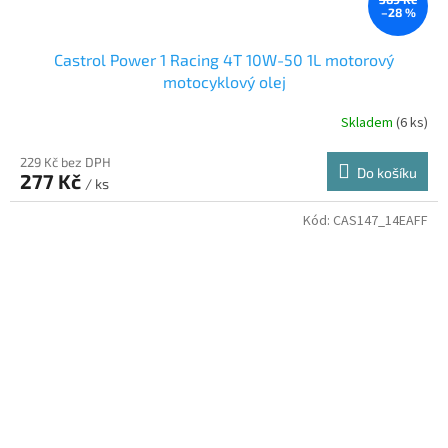
–28 %
Castrol Power 1 Racing 4T 10W-50 1L motorový
motocyklový olej
Skladem
(6 ks)
229 Kč bez DPH
Do košíku
277 Kč
/ ks
Kód:
CAS147_14EAFF