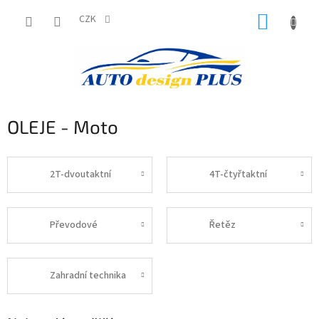
Přejít
NÁKUP
na
CZK
obsah
KOŠÍK
OLEJE - Moto
2T-dvoutaktní
4T-čtyřtaktní
Převodové
Řetěz
Zahradní technika