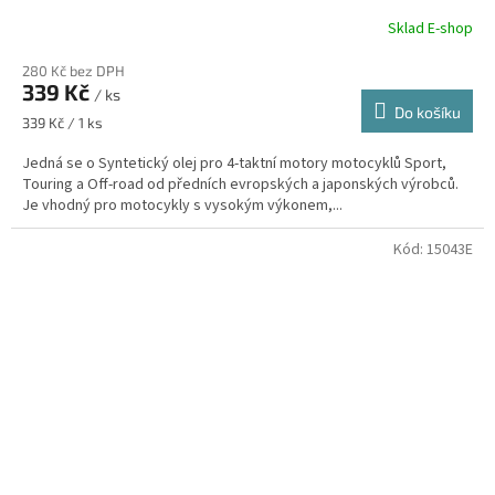
Sklad E-shop
280 Kč bez DPH
339 Kč
/ ks
Do košíku
Měrná
339 Kč / 1 ks
cena:
Jedná se o Syntetický olej pro 4-taktní motory motocyklů Sport,
Touring a Off-road od předních evropských a japonských výrobců.
Je vhodný pro motocykly s vysokým výkonem,...
Kód:
15043E