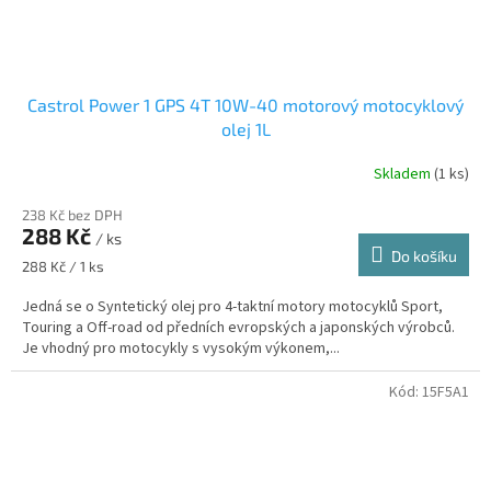
Castrol Power 1 GPS 4T 10W-40 motorový motocyklový
olej 1L
Skladem
(1 ks)
238 Kč bez DPH
288 Kč
/ ks
Do košíku
Měrná
288 Kč / 1 ks
cena:
Jedná se o Syntetický olej pro 4-taktní motory motocyklů Sport,
Touring a Off-road od předních evropských a japonských výrobců.
Je vhodný pro motocykly s vysokým výkonem,...
Kód:
15F5A1