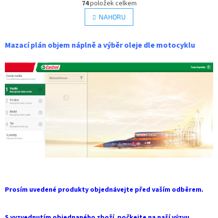
r
74
položek celkem
v
á
l
NAHORU
n
á
k
d
o
v
a
Mazací plán objem náplně a výběr oleje dle motocyklu
á
c
n
í
í
p
r
v
k
y
v
ý
p
i
s
u
Prosím uvedené produkty objednávejte před vaším odběrem.
S vyzvednutím objednaného zboží počkejte na naší výzvu.