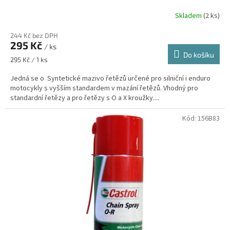
Skladem
(2 ks)
244 Kč bez DPH
295 Kč
/ ks
Do košíku
Měrná
295 Kč / 1 ks
cena:
Jedná se o Syntetické mazivo řetězů určené pro silniční i enduro
motocykly s vyšším standardem v mazání řetězů. Vhodný pro
standardní řetězy a pro řetězy s O a X kroužky....
Kód:
156B83