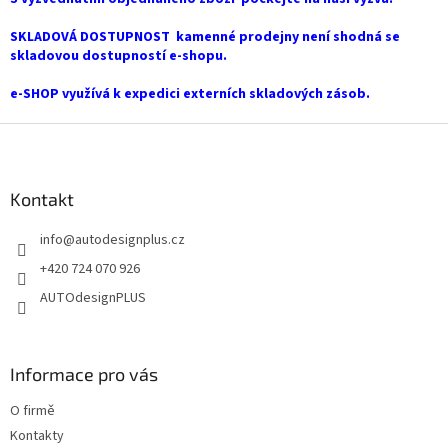
SKLADOVÁ DOSTUPNOST kamenné prodejny není shodná se
skladovou dostupností e-shopu.
e-SHOP využívá k expedici externích skladových zásob.
Z
á
p
a
Kontakt
t
info
@
autodesignplus.cz
í
+420 724 070 926
AUTOdesignPLUS
Informace pro vás
O firmě
Kontakty