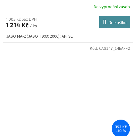
Do vyprodání zásob
1 003 Kč bez DPH
Do košíku
1 214 Kč
/ ks
JASO MA-2 (JASO T903: 2006); API SL
Kód:
CAS147_14EAFF2
352 Kč
–10 %