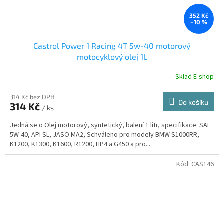
352 Kč
–10 %
Castrol Power 1 Racing 4T 5w-40 motorový
motocyklový olej 1L
Sklad E-shop
314 Kč bez DPH
Do košíku
314 Kč
/ ks
Jedná se o Olej motorový, syntetický, balení 1 litr, specifikace: SAE
5W-40, API SL, JASO MA2, Schváleno pro modely BMW S1000RR,
K1200, K1300, K1600, R1200, HP4 a G450 a pro...
Kód:
CAS146