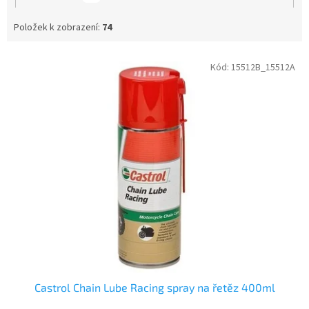
Položek k zobrazení:
74
Mobil
2
V
MOTUL
45
Kód:
15512B_15512A
ý
p
Muc - Off (United Kingdom)
3
i
s
NANOTECH-EUROPE s.r.o.
1
p
r
o
d
u
k
t
ů
Castrol Chain Lube Racing spray na řetěz 400ml