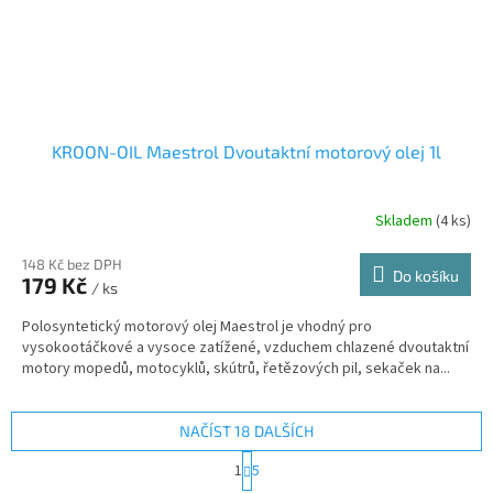
KROON-OIL Maestrol Dvoutaktní motorový olej 1l
Skladem
(4 ks)
148 Kč bez DPH
Do košíku
179 Kč
/ ks
Polosyntetický motorový olej Maestrol je vhodný pro
vysokootáčkové a vysoce zatížené, vzduchem chlazené dvoutaktní
motory mopedů, motocyklů, skútrů, řetězových pil, sekaček na...
NAČÍST 18 DALŠÍCH
S
1
5
t
O