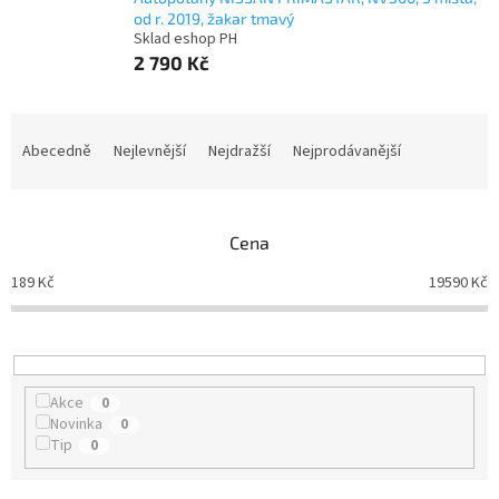
od r. 2019, žakar tmavý
Sklad eshop PH
2 790 Kč
Ř
a
Abecedně
Nejlevnější
Nejdražší
Nejprodávanější
z
e
n
Cena
í
p
189
Kč
19590
Kč
r
o
d
u
k
Akce
0
t
Novinka
0
ů
Tip
0