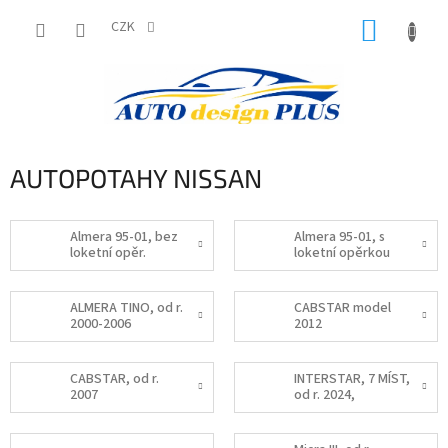
Přejít
NÁKUP
na
CZK
obsah
KOŠÍK
AUTOPOTAHY NISSAN
Almera 95-01, bez
Almera 95-01, s
loketní opěr.
loketní opěrkou
ALMERA TINO, od r.
CABSTAR model
2000-2006
2012
CABSTAR, od r.
INTERSTAR, 7 MÍST,
2007
od r. 2024,