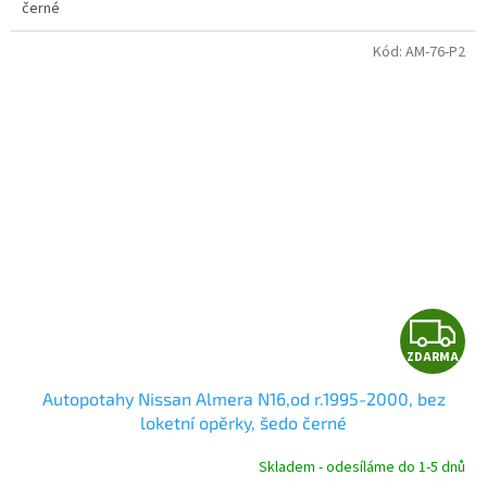
černé
Kód:
AM-76-P2
Z
ZDARMA
D
Autopotahy Nissan Almera N16,od r.1995-2000, bez
A
loketní opěrky, šedo černé
R
Skladem - odesíláme do 1-5 dnů