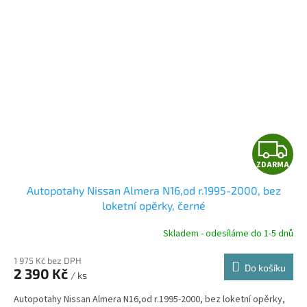
Z
ZDARMA
D
Autopotahy Nissan Almera N16,od r.1995-2000, bez
A
loketní opěrky, černé
R
Skladem - odesíláme do 1-5 dnů
1 975 Kč bez DPH
Do košíku
2 390 Kč
/ ks
A
Autopotahy Nissan Almera N16,od r.1995-2000, bez loketní opěrky,