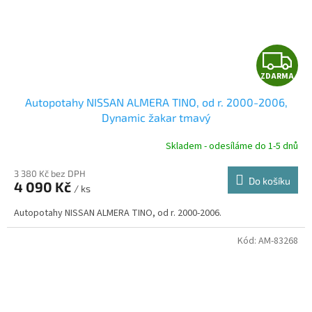
Z
ZDARMA
D
Autopotahy NISSAN ALMERA TINO, od r. 2000-2006,
A
Dynamic žakar tmavý
R
Skladem - odesíláme do 1-5 dnů
3 380 Kč bez DPH
Do košíku
4 090 Kč
/ ks
A
Autopotahy NISSAN ALMERA TINO, od r. 2000-2006.
Kód:
AM-83268