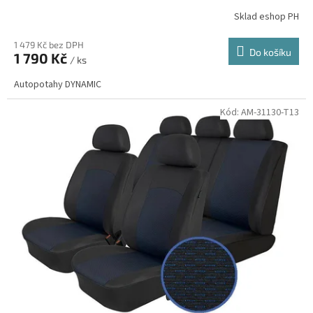
Sklad eshop PH
1 479 Kč bez DPH
Do košíku
1 790 Kč
/ ks
Autopotahy DYNAMIC
Kód:
AM-31130-T13