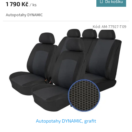
Do košíku
1 790 Kč
/ ks
Autopotahy DYNAMIC
Kód:
AM-77927-T09
Autopotahy DYNAMIC, grafit