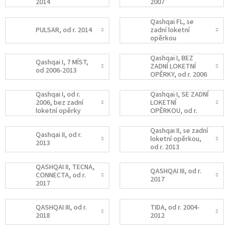
2014
2007
Qashqai FL, se
PULSAR, od r. 2014
zadní loketní
opěrkou
Qashqai I, BEZ
Qashqai I, 7 MÍST,
ZADNÍ LOKETNÍ
od 2006-2013
OPĚRKY, od r. 2006
Qashqai I, od r.
Qashqai I, SE ZADNÍ
2006, bez zadní
LOKETNÍ
loketní opěrky
OPĚRKOU, od r.
2006
Qashqai II, se zadní
Qashqai II, od r.
loketní opěrkou,
2013
od r. 2013
QASHQAI II, TECNA,
QASHQAI III, od r.
CONNECTA, od r.
2017
2017
QASHQAI III, od r.
TIDA, od r. 2004-
2018
2012