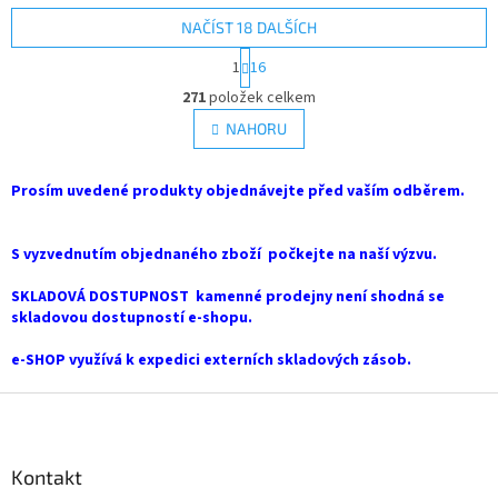
NAČÍST 18 DALŠÍCH
S
1
16
t
O
r
271
položek celkem
v
á
l
NAHORU
n
á
k
d
o
v
Prosím uvedené produkty objednávejte před vaším odběrem.
a
á
c
n
í
í
S vyzvednutím objednaného zboží počkejte na naší výzvu.
p
r
SKLADOVÁ DOSTUPNOST kamenné prodejny není shodná se
v
skladovou dostupností e-shopu.
k
y
e-SHOP využívá k expedici externích skladových zásob.
v
ý
Z
p
i
á
s
p
u
a
Kontakt