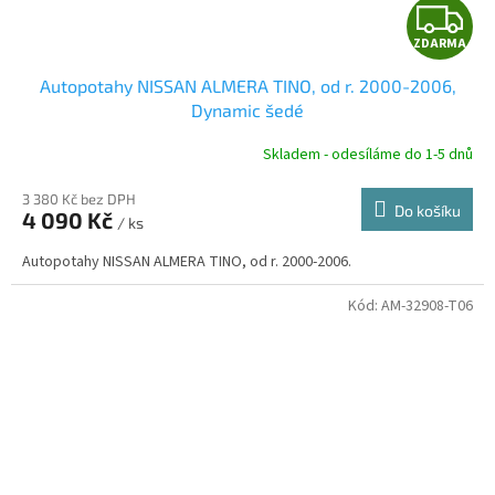
Z
ZDARMA
D
Autopotahy NISSAN ALMERA TINO, od r. 2000-2006,
A
Dynamic šedé
R
Skladem - odesíláme do 1-5 dnů
3 380 Kč bez DPH
Do košíku
4 090 Kč
/ ks
A
Autopotahy NISSAN ALMERA TINO, od r. 2000-2006.
Kód:
AM-32908-T06