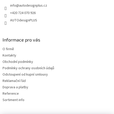
t
info
@
autodesignplus.cz
í
+420 724 070 926
AUTOdesignPLUS
Informace pro vás
O firmě
Kontakty
Obchodní podmínky
Podmínky ochrany osobních údajů
Odstoupení od kupní smlouvy
Reklamační řád
Doprava a platby
Reference
Sortiment info