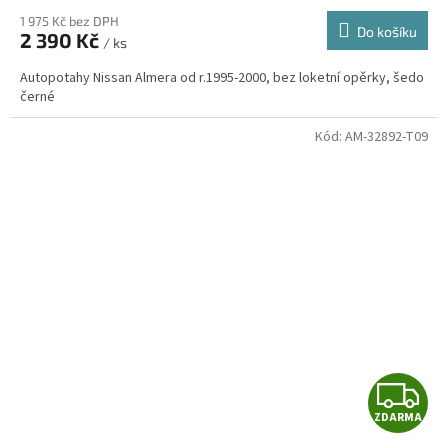
1 975 Kč bez DPH
Do košíku
2 390 Kč
/ ks
A
Autopotahy Nissan Almera od r.1995-2000, bez loketní opěrky, šedo
černé
Kód:
AM-32892-T09
Z
ZDARMA
D