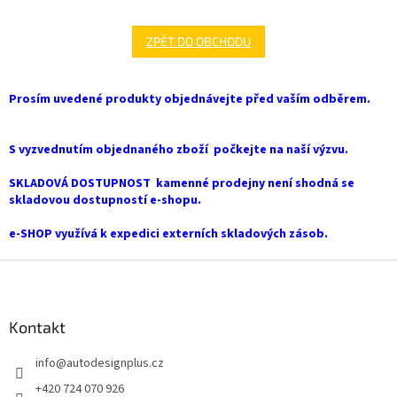
ZPĚT DO OBCHODU
Prosím uvedené produkty objednávejte před vaším odběrem.
S vyzvednutím objednaného zboží počkejte na naší výzvu.
SKLADOVÁ DOSTUPNOST kamenné prodejny není shodná se
skladovou dostupností e-shopu.
e-SHOP využívá k expedici externích skladových zásob.
Z
á
p
a
Kontakt
t
info
@
autodesignplus.cz
í
+420 724 070 926