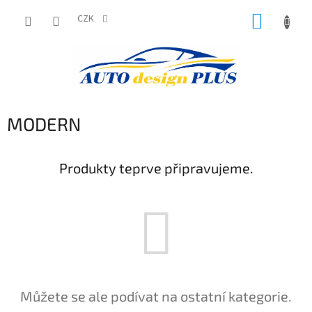
Přejít
NÁKUP
na
CZK
obsah
KOŠÍK
MODERN
Produkty teprve připravujeme.
Můžete se ale podívat na ostatní kategorie.