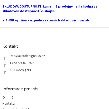
r
SKLADOVÁ DOSTUPNOST kamenné prodejny není shodná se
v
skladovou dostupností e-shopu.
k
y
e-SHOP využívá k expedici externích skladových zásob.
v
ý
Z
p
i
á
s
p
u
a
Kontakt
t
info
@
autodesignplus.cz
í
+420 724 070 926
AUTOdesignPLUS
Informace pro vás
O firmě
Kontakty