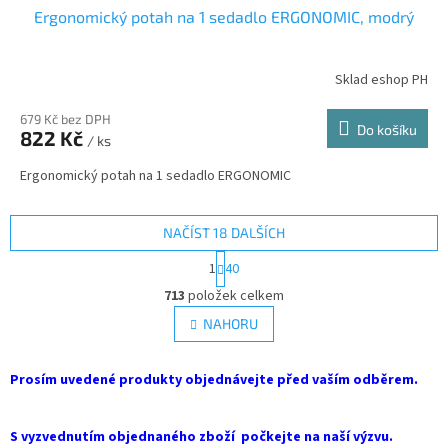
Ergonomický potah na 1 sedadlo ERGONOMIC, modrý
Sklad eshop PH
679 Kč bez DPH
Do košíku
822 Kč
/ ks
Ergonomický potah na 1 sedadlo ERGONOMIC
NAČÍST 18 DALŠÍCH
S
1
40
t
O
r
713
položek celkem
v
á
l
NAHORU
n
á
k
d
o
v
Prosím uvedené produkty objednávejte před vaším odběrem.
a
á
c
n
í
í
S vyzvednutím objednaného zboží počkejte na naší výzvu.
p