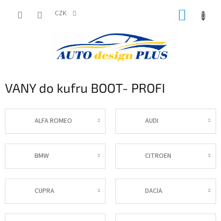
Přejít
NÁKUP
na
CZK
obsah
KOŠÍK
VANY do kufru BOOT- PROFI
ALFA ROMEO
AUDI
BMW
CITROEN
CUPRA
DACIA