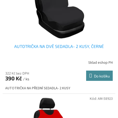
o
d
u
k
t
ů
AUTOTRIČKA NA DVĚ SEDADLA- 2 KUSY, ČERNÉ
Sklad eshop PH
322 Kč bez DPH
Do košíku
390 Kč
/ ks
AUTOTRIČKA NA PŘEDNÍ SEDADLA- 2 KUSY
Kód:
AM-58923