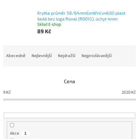
Krytka průměr 58/64mm(vnitřní,vnější) plast
šedá bez loga Ronal (RO01G), úchyt 4mm
Sklad E-shop
89 Kč
Ř
a
Abecedně
Nejlevnější
Nejdražší
Nejprodávanější
z
e
n
Cena
í
p
9
Kč
2520
Kč
r
o
d
u
k
t
Akce
2
ů