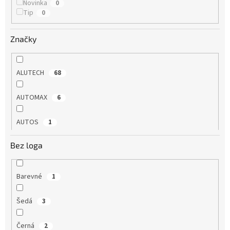
Novinka
0
Tip
0
Značky
ALUTECH
68
AUTOMAX
6
AUTOS
1
Bez loga
BERNER
1
BIMECC
9
Barevné
1
BM-Moto
9
Šedá
3
Cappa
1
Černá
2