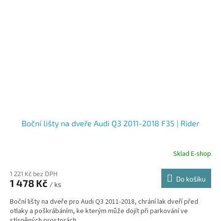
Boční lišty na dveře Audi Q3 2011-2018 F35 | Rider
Sklad E-shop
1 221 Kč bez DPH
Do košíku
1 478 Kč
/ ks
Boční lišty na dveře pro Audi Q3 2011-2018, chrání lak dveří před
otlaky a poškrábáním, ke kterým může dojít při parkování ve
stísněných prostorách.