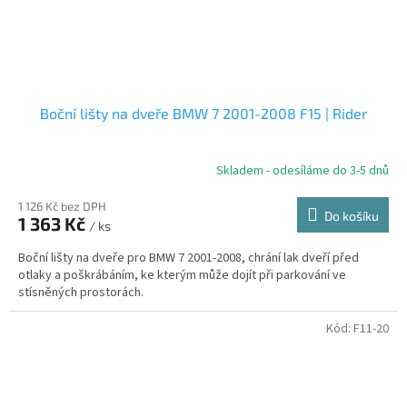
Boční lišty na dveře BMW 7 2001-2008 F15 | Rider
Skladem - odesíláme do 3-5 dnů
1 126 Kč bez DPH
Do košíku
1 363 Kč
/ ks
Boční lišty na dveře pro BMW 7 2001-2008, chrání lak dveří před
otlaky a poškrábáním, ke kterým může dojít při parkování ve
stísněných prostorách.
Kód:
F11-20