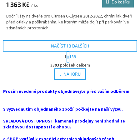
Do košíku
1 363 Kč
/ ks
Boční lišty na dveře pro Citroen C-Elysee 2012-2022, chrání lak dveří
před otlaky a poškrábáním, ke kterým může dojít při parkování ve
stísněných prostorách.
NAČÍST 18 DALŠÍCH
S
1
189
t
O
r
3393
položek celkem
v
á
l
NAHORU
n
á
k
d
o
v
Prosím uvedené produkty objednávejte před vaším odběrem.
a
á
c
n
í
í
S vyzvednutím objednaného zboží počkejte na naší výzvu.
p
r
SKLADOVÁ DOSTUPNOST kamenné prodejny není shodná se
v
skladovou dostupností e-shopu.
k
y
e-SHOP využívá k expedici externích skladových zásob.
v