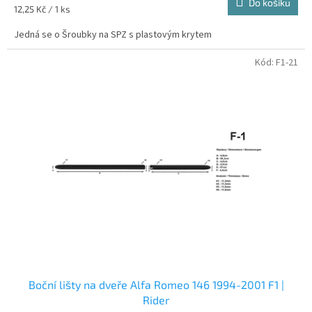
Do košíku
Měrná
12,25 Kč / 1 ks
Dezent
10
cena:
Jedná se o Šroubky na SPZ s plastovým krytem
Fiat
1
Kód:
F1-21
OZ RACING
18
Volvo
1
Ronal
2
Boční lišty na dveře Alfa Romeo 146 1994-2001 F1 |
Rider