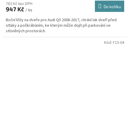
783 Kč bez DPH
Do košíku
947 Kč
/ ks
Boční lišty na dveře pro Audi Q5 2008-2017, chrání lak dveří před
otlaky a poškrábáním, ke kterým může dojít při parkování ve
stísněných prostorách.
Kód:
F15-04