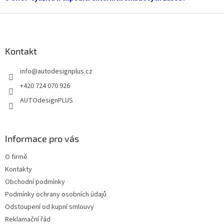
ý
Z
p
i
á
s
p
u
a
Kontakt
t
info
@
autodesignplus.cz
í
+420 724 070 926
AUTOdesignPLUS
Informace pro vás
O firmě
Kontakty
Obchodní podmínky
Podmínky ochrany osobních údajů
Odstoupení od kupní smlouvy
Reklamační řád