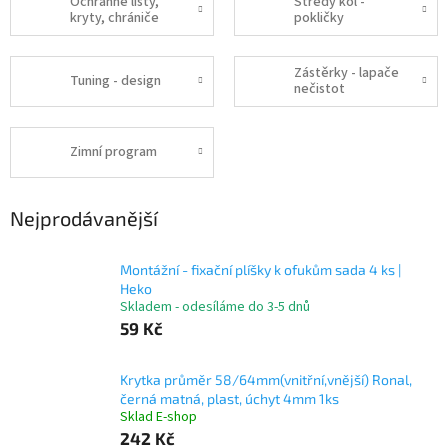
Ochranné lišty,
Středy kol -
kryty, chrániče
pokličky
Zástěrky - lapače
Tuning - design
nečistot
Zimní program
Nejprodávanější
Montážní - fixační plíšky k ofukům sada 4 ks |
Heko
Skladem - odesíláme do 3-5 dnů
59 Kč
Krytka průměr 58/64mm(vnitřní,vnější) Ronal,
černá matná, plast, úchyt 4mm 1ks
Sklad E-shop
242 Kč