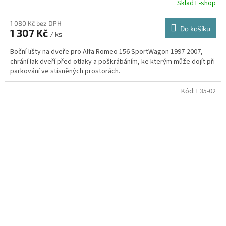
Sklad E-shop
1 080 Kč bez DPH
Do košíku
1 307 Kč
/ ks
Boční lišty na dveře pro Alfa Romeo 156 SportWagon 1997-2007,
chrání lak dveří před otlaky a poškrábáním, ke kterým může dojít při
parkování ve stísněných prostorách.
Kód:
F35-02