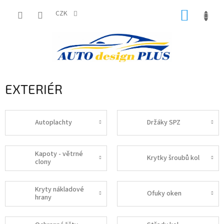
Přejít
NÁKUP
na
CZK
obsah
KOŠÍK
EXTERIÉR
Autoplachty
Držáky SPZ
Kapoty - větrné
Krytky šroubů kol
clony
Kryty nákladové
Ofuky oken
hrany