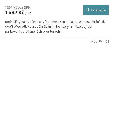
1 394 Kč bez DPH
Do košíku
1 687 Kč
/ ks
Boční lišty na dveře pro Alfa Romeo Giulietta 2010-2020, chrání lak
dveří před otlaky a poškrábáním, ke kterým může dojít při
parkování ve stísněných prostorách.
Kód:
F44-04