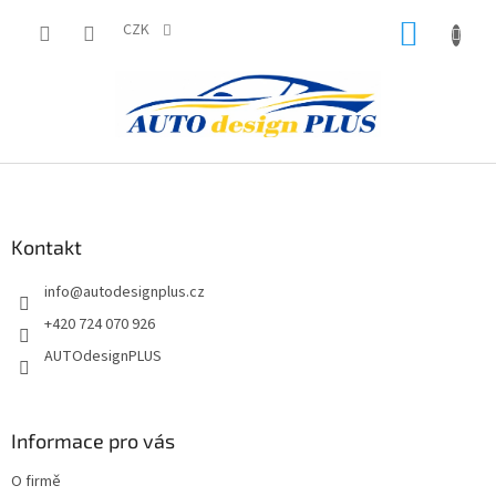
Přejít
NÁKUP
na
CZK
obsah
KOŠÍK
Z
á
p
a
Kontakt
t
info
@
autodesignplus.cz
í
+420 724 070 926
AUTOdesignPLUS
Informace pro vás
O firmě