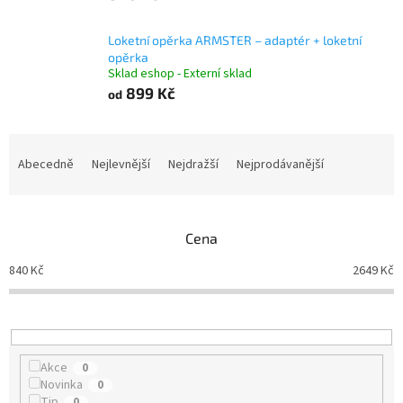
Loketní opěrka ARMSTER – adaptér + loketní
opěrka
Sklad eshop - Externí sklad
899 Kč
od
Ř
a
Abecedně
Nejlevnější
Nejdražší
Nejprodávanější
z
e
n
Cena
í
p
840
Kč
2649
Kč
r
o
d
u
k
Akce
0
t
Novinka
0
ů
Tip
0