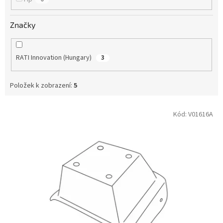
Značky
RATI Innovation (Hungary)
3
Položek k zobrazení:
5
V
Kód:
V01616A
ý
p
i
s
p
r
o
d
u
k