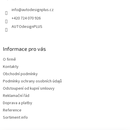
c
t
í
info
@
autodesignplus.cz
í
p
r
+420 724 070 926
v
AUTOdesignPLUS
k
y
v
ý
Informace pro vás
p
i
O firmě
s
u
Kontakty
Obchodní podmínky
Podmínky ochrany osobních údajů
Odstoupení od kupní smlouvy
Reklamační řád
Doprava a platby
Reference
Sortiment info