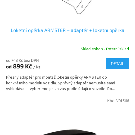
t
ů
Loketní opěrka ARMSTER – adaptér + loketní opěrka
Sklad eshop - Externí sklad
od 743 Kč bez DPH
DETAIL
899 Kč
od
/ ks
Přesný adaptér pro montáž loketní opěrky ARMSTER do
konkrétního modelu vozidla. Správný adaptér nemusíte sami
vyhledávat – vybereme jej za vás podle údajů o vozidle. Do...
Kód:
V01566