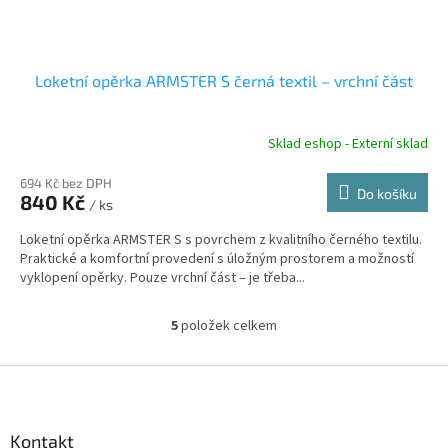
Loketní opěrka ARMSTER S černá textil – vrchní část
Sklad eshop - Externí sklad
694 Kč bez DPH
Do košíku
840 Kč
/ ks
Loketní opěrka ARMSTER S s povrchem z kvalitního černého textilu.
Praktické a komfortní provedení s úložným prostorem a možností
vyklopení opěrky. Pouze vrchní část – je třeba...
5
položek celkem
O
v
l
Z
á
á
d
p
a
a
Kontakt