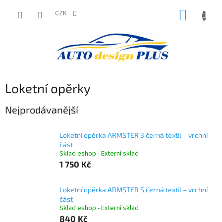
Přejít
NÁKUP
na
CZK
obsah
KOŠÍK
Loketní opěrky
Nejprodávanější
Loketní opěrka ARMSTER 3 černá textil – vrchní
část
Sklad eshop - Externí sklad
1 750 Kč
Loketní opěrka ARMSTER S černá textil – vrchní
část
Sklad eshop - Externí sklad
840 Kč