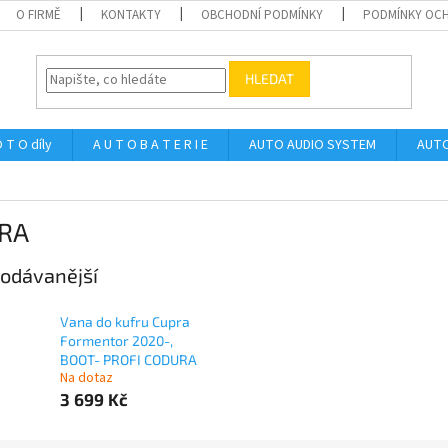
O FIRMĚ
KONTAKTY
OBCHODNÍ PODMÍNKY
PODMÍNKY OCH
HLEDAT
 T O díly
A U T O B A T E R I E
AUTO AUDIO SYSTEM
AUTO
RA
odávanější
Vana do kufru Cupra
Formentor 2020-,
BOOT- PROFI CODURA
Na dotaz
3 699 Kč