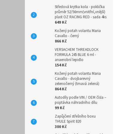
Středová krytka kola - poklička
průměr 52/56mm(vnitřní,vnější)
plast OZ RACING RED - sada 4ks
649 Kč
Kožený potah volantu Maria
Cavallo - černý
866 Kč
VERSACHEM THREADLOCK
FORMULA 245 BLUE 6 ml -
anaerobní lepidlo
154 Kč
Kožený potah volantu Maria
Cavallo - dvojbarevný
zelenočerný (tmavá zelená)
864 Kč
Autodíly podle VIN / OEM čísla –
poptávka náhradního dílu
99 Kč
Zapůjčení střešního boxu
THULE Spirit 820
300 Kč