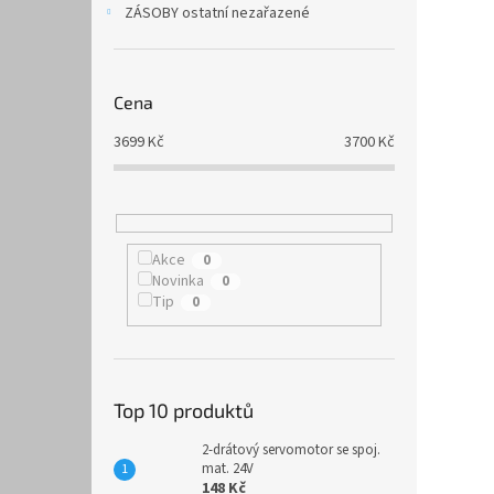
ZÁSOBY ostatní nezařazené
Cena
3699
Kč
3700
Kč
Akce
0
Novinka
0
Tip
0
Top 10 produktů
2-drátový servomotor se spoj.
mat. 24V
148 Kč