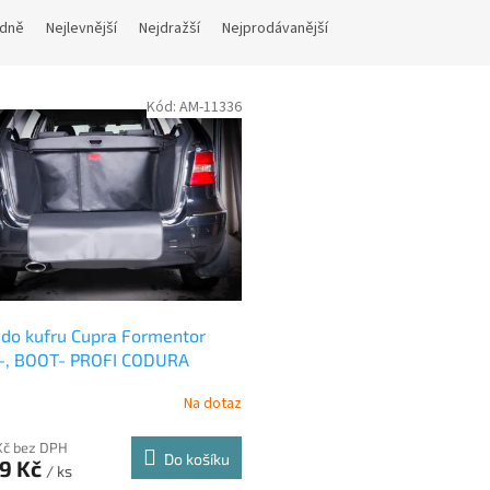
dně
Nejlevnější
Nejdražší
Nejprodávanější
Kód:
AM-11336
do kufru Cupra Formentor
-, BOOT- PROFI CODURA
Na dotaz
Kč bez DPH
Do košíku
99 Kč
/ ks