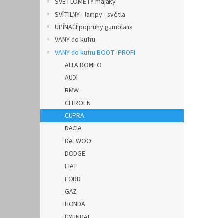
SVĚTLOMETY majáky
SVÍTILNY - lampy - světla
UPÍNACÍ popruhy gumolana
VANY do kufru
VANY do kufru BOOT- PROFI
ALFA ROMEO
AUDI
BMW
CITROEN
CUPRA
DACIA
DAEWOO
DODGE
FIAT
FORD
GAZ
HONDA
HYUNDAI