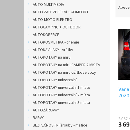
Ř
n
AUTO MULTIMEDIA
a
e
Abece
AUTO ZABEZPEČENÍ + KOMFORT
z
l
e
AUTO-MOTO ELEKTRO
V
n
AUTOCAMPING + OUTDOOR
ý
í
AUTOKOBERCE
p
p
AUTOKOSMETIKA - chemie
i
r
AUTONAVIJÁKY - vrátky
s
o
p
AUTOPOTAHY na míru
d
r
u
AUTOPOTAHY na míru CAMPER 2 MÍSTA
o
k
AUTOPOTAHY na míru-užitkové vozy
d
t
AUTOPOTAHY univerzální
u
ů
AUTOPOTAHY univerzální 1 místo
Vana 
k
AUTOPOTAHY univerzální 2 místa
2020
t
ů
AUTOPOTAHY univerzální 3 místa
AUTOŽÁROVKY
BARVY
3 057 
3 6
BEZPEČNOSTNÍ šrouby - matice