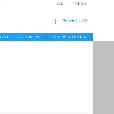
RANY OSOBNÍCH ÚDAJŮ
ODSTOUPENÍ OD KUPNÍ SMLOUVY
CZK
Přihlášení
REKLAMA
NÁKUPNÍ
Prázdný košík
KOŠÍK
 ZABEZPEČENÍ + KOMFORT
AUTO-MOTO ELEKTRO
AUTO MULT