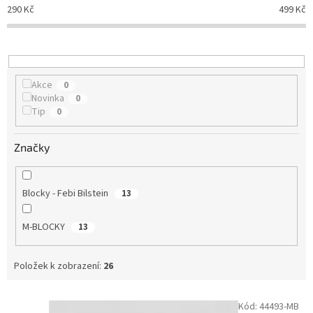
p
290
Kč
499
Kč
r
o
d
u
k
Akce
0
t
Novinka
0
ů
Tip
0
Značky
Blocky - Febi Bilstein
13
M-BLOCKY
13
Položek k zobrazení:
26
V
Kód:
44493-MB