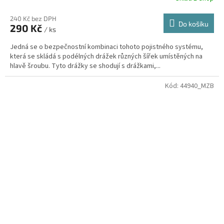
240 Kč bez DPH
Do košíku
290 Kč
/ ks
Jedná se o bezpečnostní kombinaci tohoto pojistného systému,
která se skládá s podélných drážek různých šířek umístěných na
hlavě šroubu. Tyto drážky se shodují s drážkami,...
Kód:
44940_MZB