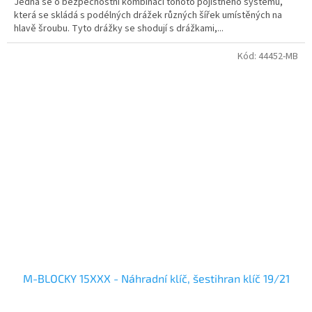
Jedná se o bezpečnostní kombinaci tohoto pojistného systému,
která se skládá s podélných drážek různých šířek umístěných na
hlavě šroubu. Tyto drážky se shodují s drážkami,...
Kód:
44452-MB
M-BLOCKY 15XXX - Náhradní klíč, šestihran klíč 19/21