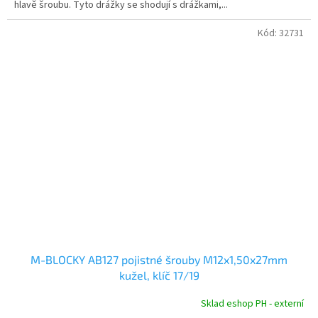
hlavě šroubu. Tyto drážky se shodují s drážkami,...
Kód:
32731
M-BLOCKY AB127 pojistné šrouby M12x1,50x27mm
kužel, klíč 17/19
Sklad eshop PH - externí