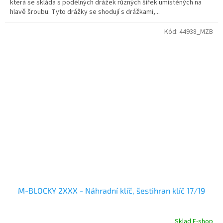
která se skládá s podélných drážek různých šířek umístěných na
hlavě šroubu. Tyto drážky se shodují s drážkami,...
Kód:
44938_MZB
M-BLOCKY 2XXX - Náhradní klíč, šestihran klíč 17/19
Sklad E-shop