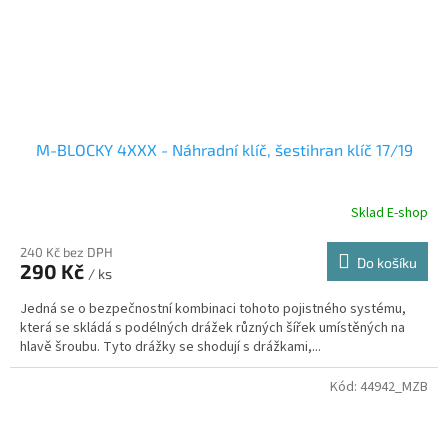
M-BLOCKY 4XXX - Náhradní klíč, šestihran klíč 17/19
Sklad E-shop
240 Kč bez DPH
Do košíku
290 Kč
/ ks
Jedná se o bezpečnostní kombinaci tohoto pojistného systému,
která se skládá s podélných drážek různých šířek umístěných na
hlavě šroubu. Tyto drážky se shodují s drážkami,...
Kód:
44942_MZB