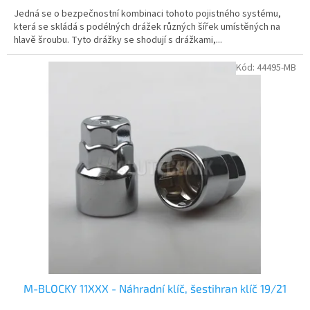
Jedná se o bezpečnostní kombinaci tohoto pojistného systému,
která se skládá s podélných drážek různých šířek umístěných na
hlavě šroubu. Tyto drážky se shodují s drážkami,...
Kód:
44495-MB
M-BLOCKY 11XXX - Náhradní klíč, šestihran klíč 19/21