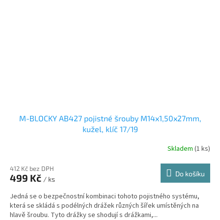
M-BLOCKY AB427 pojistné šrouby M14x1,50x27mm,
kužel, klíč 17/19
Skladem
(1 ks)
412 Kč bez DPH
Do košíku
499 Kč
/ ks
Jedná se o bezpečnostní kombinaci tohoto pojistného systému,
která se skládá s podélných drážek různých šířek umístěných na
hlavě šroubu. Tyto drážky se shodují s drážkami,...