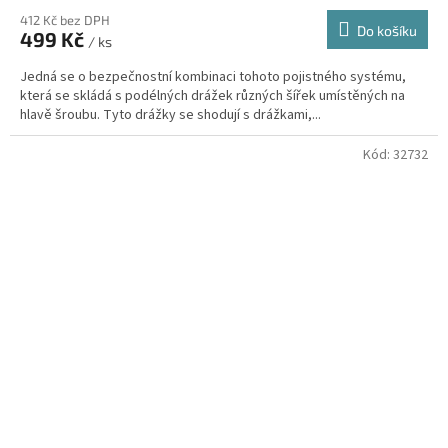
412 Kč bez DPH
Do košíku
499 Kč
/ ks
Jedná se o bezpečnostní kombinaci tohoto pojistného systému,
která se skládá s podélných drážek různých šířek umístěných na
hlavě šroubu. Tyto drážky se shodují s drážkami,...
Kód:
32732