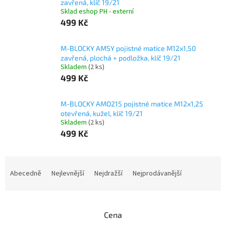
zavřená, klíč 19/21
Sklad eshop PH - externí
499 Kč
M-BLOCKY AMSY pojistné matice M12x1,50
zavřená, plochá + podložka, klíč 19/21
Skladem
(2 ks)
499 Kč
M-BLOCKY AMO215 pojistné matice M12x1,25
otevřená, kužel, klíč 19/21
Skladem
(2 ks)
499 Kč
Ř
a
Abecedně
Nejlevnější
Nejdražší
Nejprodávanější
z
e
n
Cena
í