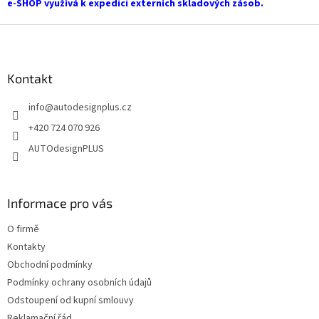
e-SHOP využívá k expedici externích skladových zásob.
v
ý
Z
p
i
á
s
p
u
a
Kontakt
t
info
@
autodesignplus.cz
í
+420 724 070 926
AUTOdesignPLUS
Informace pro vás
O firmě
Kontakty
Obchodní podmínky
Podmínky ochrany osobních údajů
Odstoupení od kupní smlouvy
Reklamační řád