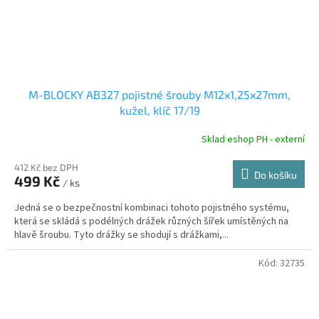
M-BLOCKY AB327 pojistné šrouby M12x1,25x27mm,
kužel, klíč 17/19
Sklad eshop PH - externí
412 Kč bez DPH
Do košíku
499 Kč
/ ks
Jedná se o bezpečnostní kombinaci tohoto pojistného systému,
která se skládá s podélných drážek různých šířek umístěných na
hlavě šroubu. Tyto drážky se shodují s drážkami,...
Kód:
32735