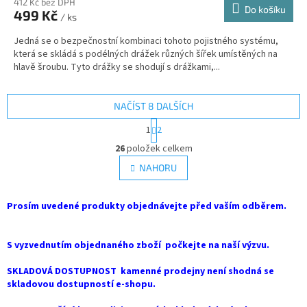
412 Kč bez DPH
Do košíku
499 Kč
/ ks
Jedná se o bezpečnostní kombinaci tohoto pojistného systému,
která se skládá s podélných drážek různých šířek umístěných na
hlavě šroubu. Tyto drážky se shodují s drážkami,...
NAČÍST 8 DALŠÍCH
S
1
2
t
O
r
26
položek celkem
v
á
l
NAHORU
n
á
k
d
o
v
Prosím uvedené produkty objednávejte před vaším odběrem.
a
á
c
n
í
í
S vyzvednutím objednaného zboží počkejte na naší výzvu.
p
r
SKLADOVÁ DOSTUPNOST kamenné prodejny není shodná se
v
skladovou dostupností e-shopu.
k
y