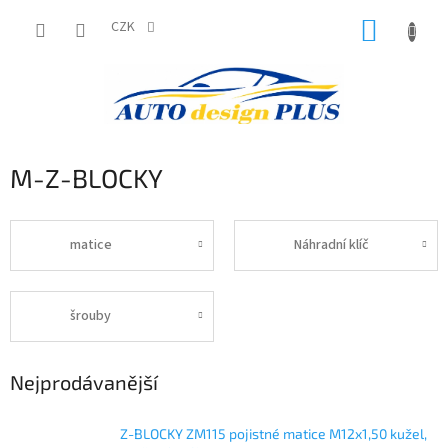
Přejít
NÁKUP
na
CZK
obsah
KOŠÍK
M-Z-BLOCKY
matice
Náhradní klíč
šrouby
Nejprodávanější
Z-BLOCKY ZM115 pojistné matice M12x1,50 kužel,