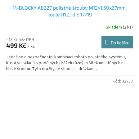
M-BLOCKY AB227 pojistné šrouby M12x1,50x27mm,
koule R12, klíč 17/19
Skladem
(2 ks)
412 Kč bez DPH
Do košíku
499 Kč
/ ks
Jedná se o bezpečnostní kombinaci tohoto pojistného systému,
která se skládá s podélných drážek různých šířek umístěných na
hlavě šroubu. Tyto drážky se shodují s drážkami,...
Kód:
32733