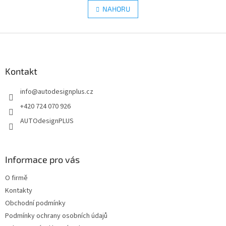
á
l
NAHORU
n
á
k
d
o
v
Z
a
á
c
á
n
í
p
í
p
a
Kontakt
r
t
v
info
@
autodesignplus.cz
í
k
y
+420 724 070 926
v
AUTOdesignPLUS
ý
p
i
s
Informace pro vás
u
O firmě
Kontakty
Obchodní podmínky
Podmínky ochrany osobních údajů