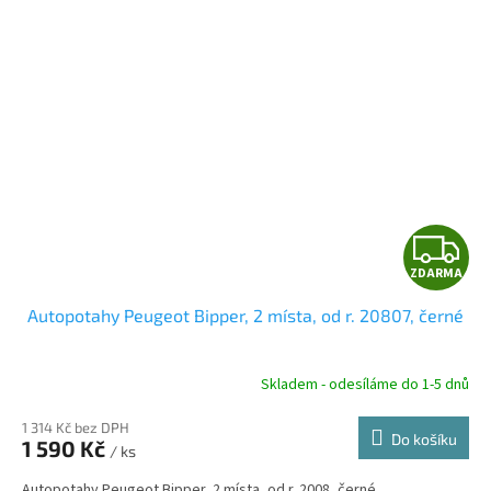
Z
ZDARMA
D
Autopotahy Peugeot Bipper, 2 místa, od r. 20807, černé
A
R
Skladem - odesíláme do 1-5 dnů
1 314 Kč bez DPH
Do košíku
1 590 Kč
/ ks
A
Autopotahy Peugeot Bipper, 2 místa, od r. 2008, černé