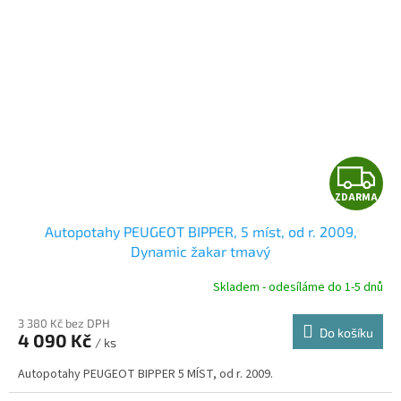
Z
ZDARMA
D
Autopotahy PEUGEOT BIPPER, 5 míst, od r. 2009,
A
Dynamic žakar tmavý
R
Skladem - odesíláme do 1-5 dnů
3 380 Kč bez DPH
Do košíku
4 090 Kč
/ ks
A
Autopotahy PEUGEOT BIPPER 5 MÍST, od r. 2009.