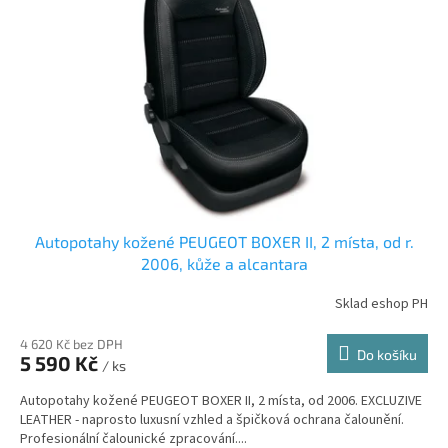
s
p
r
o
d
u
k
t
ů
Autopotahy kožené PEUGEOT BOXER II, 2 místa, od r.
2006, kůže a alcantara
Sklad eshop PH
4 620 Kč bez DPH
Do košíku
5 590 Kč
/ ks
Autopotahy kožené PEUGEOT BOXER II, 2 místa, od 2006. EXCLUZIVE
LEATHER - naprosto luxusní vzhled a špičková ochrana čalounění.
Profesionální čalounické zpracování....