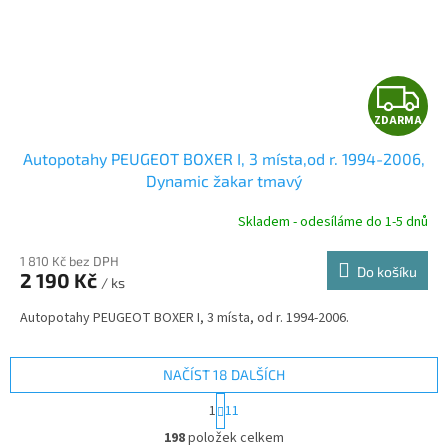
Z
ZDARMA
D
Autopotahy PEUGEOT BOXER I, 3 místa,od r. 1994-2006,
A
Dynamic žakar tmavý
R
Skladem - odesíláme do 1-5 dnů
1 810 Kč bez DPH
Do košíku
2 190 Kč
/ ks
A
Autopotahy PEUGEOT BOXER I, 3 místa, od r. 1994-2006.
NAČÍST 18 DALŠÍCH
S
1
11
t
O
r
198
položek celkem
v