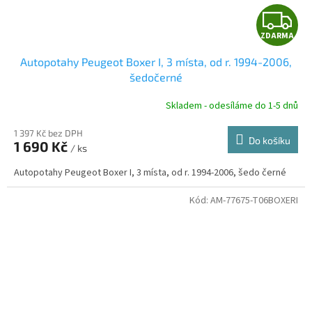
Z
ZDARMA
D
Autopotahy Peugeot Boxer I, 3 místa, od r. 1994-2006,
A
šedočerné
R
Skladem - odesíláme do 1-5 dnů
1 397 Kč bez DPH
Do košíku
1 690 Kč
/ ks
A
Autopotahy Peugeot Boxer I, 3 místa, od r. 1994-2006, šedo černé
Kód:
AM-77675-T06BOXERI