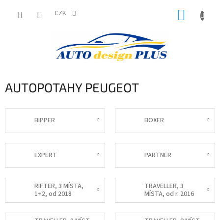
Přejít
NÁKUP
na
CZK
obsah
KOŠÍK
AUTOPOTAHY PEUGEOT
BIPPER
BOXER
EXPERT
PARTNER
RIFTER, 3 MÍSTA,
TRAVELLER, 3
1+2, od 2018
MÍSTA, od r. 2016