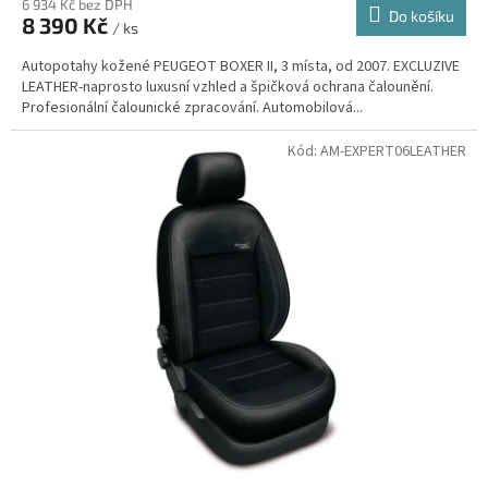
6 934 Kč bez DPH
Do košíku
8 390 Kč
/ ks
Autopotahy kožené PEUGEOT BOXER II, 3 místa, od 2007. EXCLUZIVE
LEATHER-naprosto luxusní vzhled a špičková ochrana čalounění.
Profesionální čalounické zpracování. Automobilová...
Kód:
AM-EXPERT06LEATHER