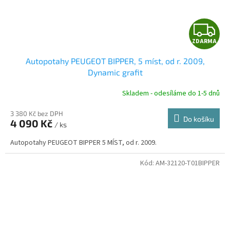
Z
ZDARMA
D
Autopotahy PEUGEOT BIPPER, 5 míst, od r. 2009,
A
Dynamic grafit
R
Skladem - odesíláme do 1-5 dnů
3 380 Kč bez DPH
Do košíku
4 090 Kč
/ ks
A
Autopotahy PEUGEOT BIPPER 5 MÍST, od r. 2009.
Kód:
AM-32120-T01BIPPER