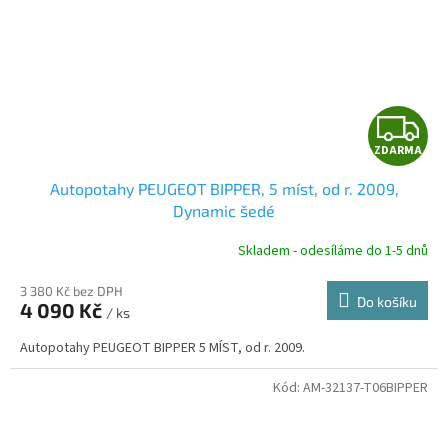
Z
ZDARMA
D
Autopotahy PEUGEOT BIPPER, 5 míst, od r. 2009,
A
Dynamic šedé
R
Skladem - odesíláme do 1-5 dnů
3 380 Kč bez DPH
Do košíku
4 090 Kč
/ ks
A
Autopotahy PEUGEOT BIPPER 5 MÍST, od r. 2009.
Kód:
AM-32137-T06BIPPER