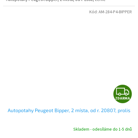
Kód:
AM-284-P4-BIPPER
Z
ZDARMA
D
Autopotahy Peugeot Bipper, 2 místa, od r. 20807, prolis
A
R
Skladem - odesíláme do 1-5 dnů