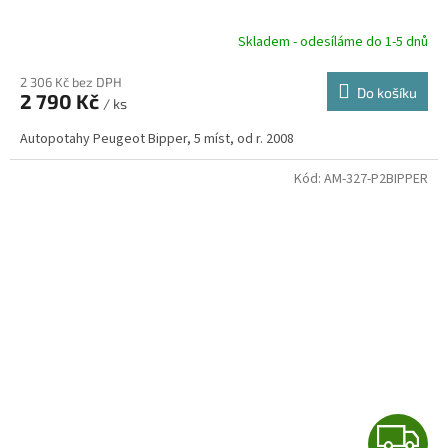
A
R
Skladem - odesíláme do 1-5 dnů
2 306 Kč bez DPH
Do košíku
2 790 Kč
/ ks
A
Autopotahy Peugeot Bipper, 5 míst, od r. 2008
Kód:
AM-327-P2BIPPER
Z