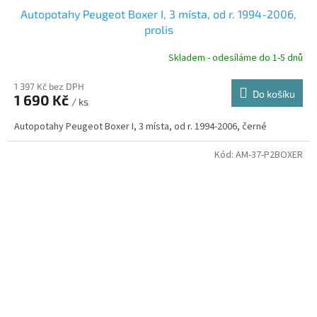
D
Autopotahy Peugeot Boxer I, 3 místa, od r. 1994-2006,
A
prolis
R
Skladem - odesíláme do 1-5 dnů
1 397 Kč bez DPH
Do košíku
1 690 Kč
/ ks
A
Autopotahy Peugeot Boxer I, 3 místa, od r. 1994-2006, černé
Kód:
AM-37-P2BOXER