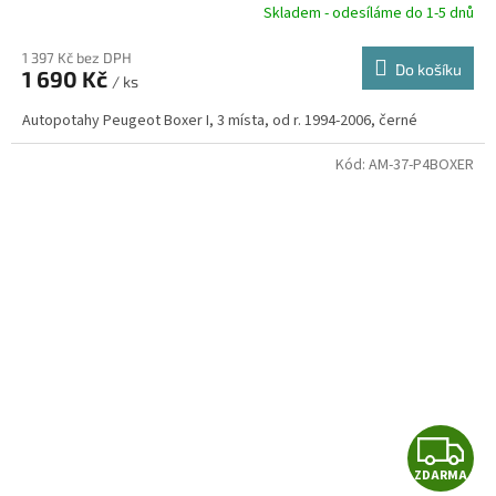
R
Skladem - odesíláme do 1-5 dnů
1 397 Kč bez DPH
Do košíku
1 690 Kč
/ ks
A
Autopotahy Peugeot Boxer I, 3 místa, od r. 1994-2006, černé
Kód:
AM-37-P4BOXER
Z
ZDARMA