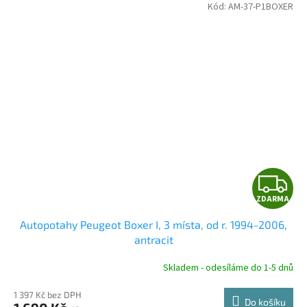
Kód:
AM-37-P1BOXER
Z
ZDARMA
D
Autopotahy Peugeot Boxer I, 3 místa, od r. 1994-2006,
A
antracit
R
Skladem - odesíláme do 1-5 dnů
1 397 Kč bez DPH
Do košíku