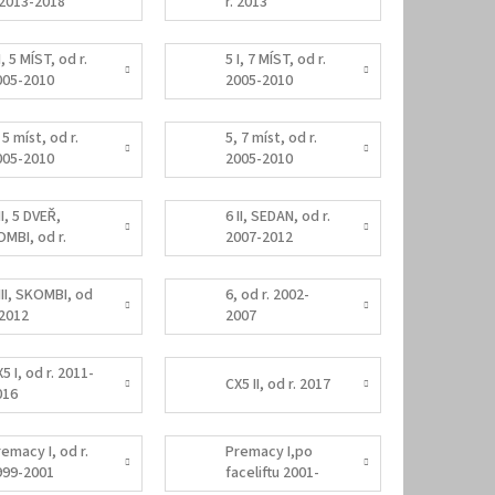
. 2013-2018
r. 2013
I, 5 MÍST, od r.
5 I, 7 MÍST, od r.
005-2010
2005-2010
 5 míst, od r.
5, 7 míst, od r.
005-2010
2005-2010
II, 5 DVEŘ,
6 II, SEDAN, od r.
OMBI, od r.
2007-2012
007-2012
III, SKOMBI, od
6, od r. 2002-
 2012
2007
5 I, od r. 2011-
CX5 II, od r. 2017
016
emacy I, od r.
Premacy I,po
999-2001
faceliftu 2001-
2005