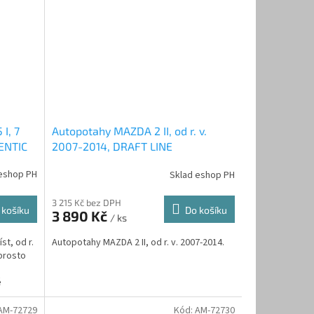
I, 7
Autopotahy MAZDA 2 II, od r. v.
HENTIC
2007-2014, DRAFT LINE
eshop PH
Sklad eshop PH
3 215 Kč bez DPH
 košíku
Do košíku
3 890 Kč
/ ks
t, od r.
Autopotahy MAZDA 2 II, od r. v. 2007-2014.
prosto
é
AM-72729
Kód:
AM-72730