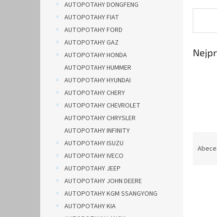
AUTOPOTAHY DONGFENG
AUTOPOTAHY FIAT
AUTOPOTAHY FORD
AUTOPOTAHY GAZ
Nejpr
AUTOPOTAHY HONDA
AUTOPOTAHY HUMMER
AUTOPOTAHY HYUNDAI
AUTOPOTAHY CHERY
AUTOPOTAHY CHEVROLET
AUTOPOTAHY CHRYSLER
AUTOPOTAHY INFINITY
Ř
AUTOPOTAHY ISUZU
a
Abece
AUTOPOTAHY IVECO
z
e
AUTOPOTAHY JEEP
V
n
AUTOPOTAHY JOHN DEERE
ý
í
AUTOPOTAHY KGM SSANGYONG
p
p
AUTOPOTAHY KIA
i
r