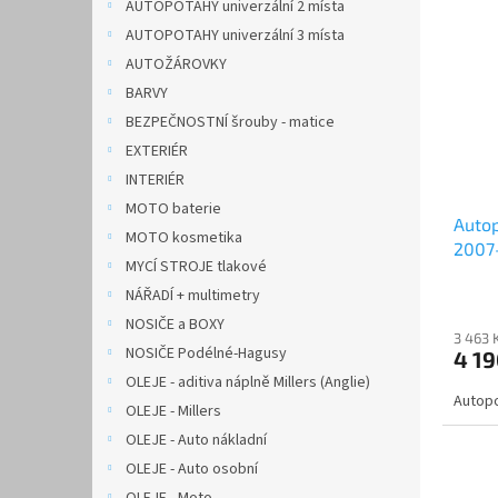
AUTOPOTAHY univerzální 2 místa
AUTOPOTAHY univerzální 3 místa
AUTOŽÁROVKY
BARVY
BEZPEČNOSTNÍ šrouby - matice
EXTERIÉR
INTERIÉR
MOTO baterie
Autop
MOTO kosmetika
2007
MYCÍ STROJE tlakové
NÁŘADÍ + multimetry
NOSIČE a BOXY
3 463 
NOSIČE Podélné-Hagusy
4 1
OLEJE - aditiva náplně Millers (Anglie)
Autopo
OLEJE - Millers
OLEJE - Auto nákladní
OLEJE - Auto osobní