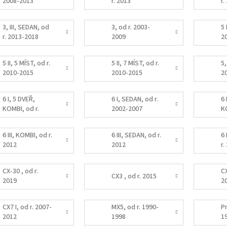
2008-2013
r. 2013
r
3, III, SEDAN, od
3, od r. 2003-
5 
r. 2013-2018
2009
2
5 II, 5 MÍST, od r.
5 II, 7 MÍST, od r.
5,
2010-2015
2010-2015
2
6 I, 5 DVEŘ,
6 I, SEDAN, od r.
6 
KOMBI, od r.
2002-2007
K
2002-2007
2
6 III, KOMBI, od r.
6 III, SEDAN, od r.
6 
2012
2012
r.
CX-30 , od r.
CX
CX3 , od r. 2015
2019
2
CX7 I, od r. 2007-
MX5, od r. 1990-
Pr
2012
1998
1