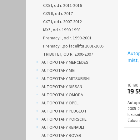
CX5 I, od r. 2011-2016
CX5 II, od r. 2017
CX7 I, od r. 2007-2012
MX5, od r. 1990-1998
Premacy I, od r. 1999-2001
Premacy I,po faceliftu 2001-2005
Autop
TRIBUTE I, OD R. 2000-2007
míst,
AUTOPOTAHY MERCEDES
LEAT
AUTOPOTAHY MG
AUTOPOTAHY MITSUBISHI
16 190
AUTOPOTAHY NISSAN
19 
AUTOPOTAHY OMODA
Autopo
AUTOPOTAHY OPEL
2005-2
AUTOPOTAHY PEUGEOT
luxusn
AUTOPOTAHY PORSCHE
čaloun
zpracov
AUTOPOTAHY RENAULT
AUTOPOTAHY ROVER