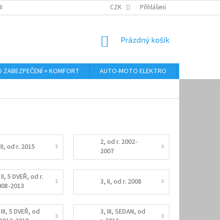
RANY OSOBNÍCH ÚDAJŮ
ODSTOUPENÍ OD KUPNÍ SMLOUVY
CZK
Přihlášení
REKLAMA
NÁKUPNÍ
Prázdný košík
KOŠÍK
 ZABEZPEČENÍ + KOMFORT
AUTO-MOTO ELEKTRO
AUTO MULT
2, od r. 2002-
III, od r. 2015
2007
 II, 5 DVEŘ, od r.
3, II, od r. 2008
008-2013
 III, 5 DVEŘ, od
3, III, SEDAN, od