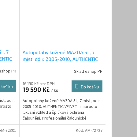
I, 7
Autopotahy kožené MAZDA 5 I, 7
HENTIC
míst, od r. 2005-2010, AUTHENTIC
VELVET, černočervené
eshop PH
Sklad eshop PH
16 190 Kč bez DPH
 košíku
Do košíku
19 590 Kč
/ ks
t, od r.
Autopotahy kožené MAZDA 5 I, 7 míst, od r.
prosto
2005-2010. AUTHENTIC VELVET - naprosto
luxusní vzhled a špičková ochrana
é
čalounění. Profesionální čalounické
zpracování. Automobilová...
AM-82301
Kód:
AM-72727