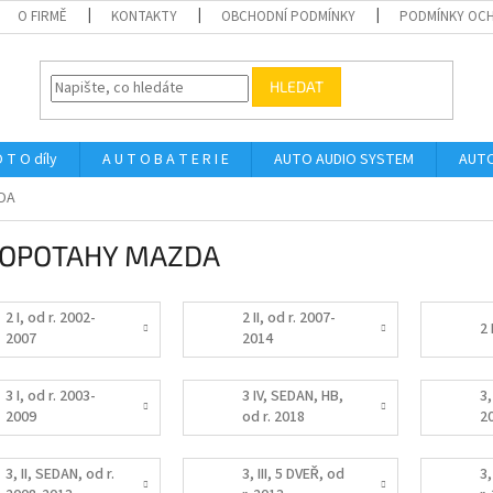
O FIRMĚ
KONTAKTY
OBCHODNÍ PODMÍNKY
PODMÍNKY OCH
HLEDAT
 T O díly
A U T O B A T E R I E
AUTO AUDIO SYSTEM
AUTO
DA
OPOTAHY MAZDA
2 I, od r. 2002-
2 II, od r. 2007-
2 
2007
2014
3 I, od r. 2003-
3 IV, SEDAN, HB,
3,
2009
od r. 2018
2
3, II, SEDAN, od r.
3, III, 5 DVEŘ, od
3,