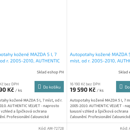
otahy kožené MAZDA 5 I, 7
Autopotahy kožené MAZDA 5 
 od r. 2005-2010, AUTHENTIC
míst, od r. 2005-2010, AUT
ET, černomodré
VELVET, černošedé
Sklad eshop PH
Sklad 
 Kč bez DPH
16 190 Kč bez DPH
Do košíku
Do
590 Kč
19 590 Kč
/ ks
/ ks
tahy kožené MAZDA 5 I, 7 míst, od r.
Autopotahy kožené MAZDA 5 I, 7 mís
010. AUTHENTIC VELVET - naprosto
2005-2010. AUTHENTIC VELVET - na
í vzhled a špičková ochrana
luxusní vzhled a špičková ochrana
ění. Profesionální čalounické
čalounění. Profesionální čalounick
vání. Automobilová...
zpracování. Automobilová...
Kód:
AM-72728
Kód: