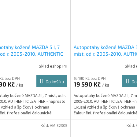
otahy kožené MAZDA 5 I, 7
Autopotahy kožené MAZDA 5 
 od r. 2005-2010, AUTHENTIC
míst, od r. 2005-2010, AUT
HER, černé
LEATHER, černobéžové
Sklad eshop PH
Sklad 
 Kč bez DPH
16 190 Kč bez DPH
Do košíku
Do
590 Kč
19 590 Kč
/ ks
/ ks
tahy kožené MAZDA 5 I, 7 míst, od r.
Autopotahy kožené MAZDA 5 I, 7 mís
010. AUTHENTIC LEATHER - naprosto
2005-2010. AUTHENTIC LEATHER - 
í vzhled a špičková ochrana
luxusní vzhled a špičková ochrana
ění. Profesionální čalounické
čalounění. Profesionální čalounick
ání....
zpracování....
Kód:
AM-82309
Kód: