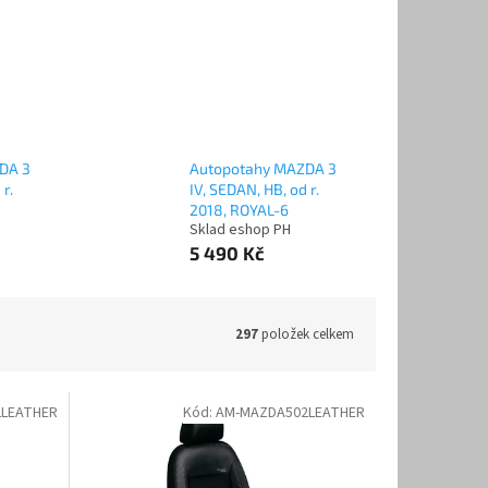
DA 3
Autopotahy MAZDA 3
 r.
IV, SEDAN, HB, od r.
2018, ROYAL-6
Sklad eshop PH
5 490 Kč
297
položek celkem
LEATHER
Kód:
AM-MAZDA502LEATHER