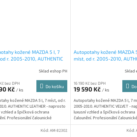
otahy kožené MAZDA 5 I, 7
Autopotahy kožené MAZDA 5 
 od r. 2005-2010, AUTHENTIC
míst, od r. 2005-2010, AUT
HER, černošedé
VELVET, černé
Sklad eshop PH
Sklad 
 Kč bez DPH
16 190 Kč bez DPH
Do košíku
Do
590 Kč
19 590 Kč
/ ks
/ ks
tahy kožené MAZDA 5 I, 7 míst, od r.
Autopotahy kožené MAZDA 5 I, 7 mís
010. AUTHENTIC LEATHER - naprosto
2005-2010. AUTHENTIC VELVET - na
í vzhled a špičková ochrana
luxusní vzhled a špičková ochrana
ění. Profesionální čalounické
čalounění. Profesionální čalounick
ání....
zpracování. Automobilová...
Kód:
AM-82302
Kód: