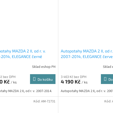
otahy MAZDA 2 II, od r. v.
Autopotahy MAZDA 2 II, od r. 
-2014, ELEGANCE černé
2007-2014, ELEGANCE červ
Sklad eshop PH
Sklad 
Kč bez DPH
3 463 Kč bez DPH
Do košíku
Do
90 Kč
4 190 Kč
/ ks
/ ks
tahy MAZDA 2 II, od r. v. 2007-2014.
Autopotahy MAZDA 2 II, od r. v. 200
Kód:
AM-72731
Kód: