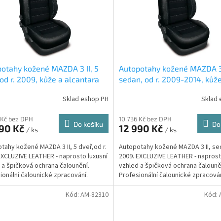
otahy kožené MAZDA 3 II, 5
Autopotahy kožené MAZDA 3 
 od r. 2009, kůže a alcantara
sedan, od r. 2009-2014, kůž
alcantara
Sklad eshop PH
Sklad 
 Kč bez DPH
10 736 Kč bez DPH
Do košíku
Do
990 Kč
12 990 Kč
/ ks
/ ks
tahy kožené MAZDA 3 II, 5 dveř,od r.
Autopotahy kožené MAZDA 3 II, sed
EXCLUZIVE LEATHER - naprosto luxusní
2009. EXCLUZIVE LEATHER - naprost
 a špičková ochrana čalounění.
vzhled a špičková ochrana čalouně
ionální čalounické zpracování.
Profesionální čalounické zpracován
bilová...
Automobilová...
Kód:
AM-82310
Kód: