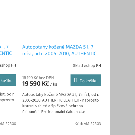
I, 7
Autopotahy kožené MAZDA 5 I, 7
HENTIC
míst, od r. 2005-2010, AUTHENTIC
LEATHER, černobílé
eshop PH
Sklad eshop PH
16 190 Kč bez DPH
 košíku
Do košíku
19 590 Kč
/ ks
t, od r.
Autopotahy kožené MAZDA 5 I, 7 míst, od r.
naprosto
2005-2010. AUTHENTIC LEATHER - naprosto
luxusní vzhled a špičková ochrana
é
čalounění. Profesionální čalounické
zpracování....
AM-82300
Kód:
AM-82303