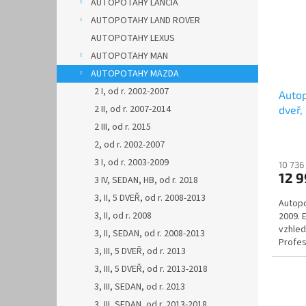
AUTOPOTAHY LANCIA
s
o
AUTOPOTAHY LAND ROVER
p
d
r
u
AUTOPOTAHY LEXUS
o
k
AUTOPOTAHY MAN
d
t
AUTOPOTAHY MAZDA
u
ů
2 I, od r. 2002-2007
Autop
k
2 II, od r. 2007-2014
dveř,
t
ů
2 III, od r. 2015
2, od r. 2002-2007
3 I, od r. 2003-2009
10 736
12 
3 IV, SEDAN, HB, od r. 2018
3, II, 5 DVEŘ, od r. 2008-2013
Autopo
3, II, od r. 2008
2009. 
vzhled
3, II, SEDAN, od r. 2008-2013
Profes
3, III, 5 DVEŘ, od r. 2013
Automo
3, III, 5 DVEŘ, od r. 2013-2018
3, III, SEDAN, od r. 2013
3, III, SEDAN, od r. 2013-2018