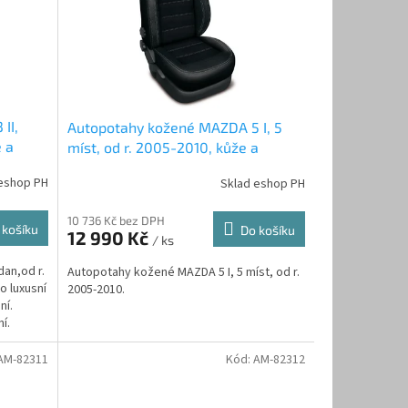
II,
Autopotahy kožené MAZDA 5 I, 5
e a
míst, od r. 2005-2010, kůže a
alcantara
eshop PH
Sklad eshop PH
10 736 Kč bez DPH
 košíku
Do košíku
12 990 Kč
/ ks
an,od r.
Autopotahy kožené MAZDA 5 I, 5 míst, od r.
o luxusní
2005-2010.
ní.
í.
AM-82311
Kód:
AM-82312