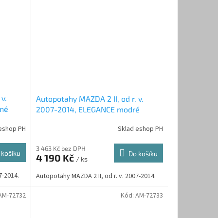
v.
Autopotahy MAZDA 2 II, od r. v.
ené
2007-2014, ELEGANCE modré
eshop PH
Sklad eshop PH
3 463 Kč bez DPH
 košíku
Do košíku
4 190 Kč
/ ks
7-2014.
Autopotahy MAZDA 2 II, od r. v. 2007-2014.
AM-72732
Kód:
AM-72733