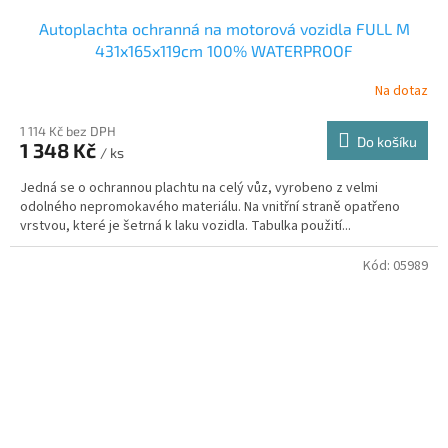
Autoplachta ochranná na motorová vozidla FULL M
431x165x119cm 100% WATERPROOF
Na dotaz
1 114 Kč bez DPH
Do košíku
1 348 Kč
/ ks
Jedná se o ochrannou plachtu na celý vůz, vyrobeno z velmi
odolného nepromokavého materiálu. Na vnitřní straně opatřeno
vrstvou, které je šetrná k laku vozidla. Tabulka použití...
Kód:
05989