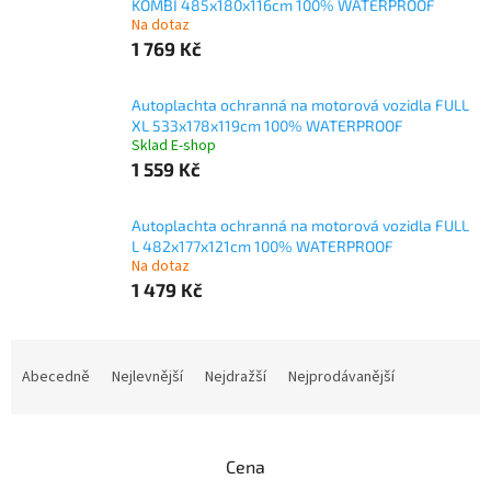
KOMBI 485x180x116cm 100% WATERPROOF
Na dotaz
1 769 Kč
Autoplachta ochranná na motorová vozidla FULL
XL 533x178x119cm 100% WATERPROOF
Sklad E-shop
1 559 Kč
Autoplachta ochranná na motorová vozidla FULL
L 482x177x121cm 100% WATERPROOF
Na dotaz
1 479 Kč
Ř
a
Abecedně
Nejlevnější
Nejdražší
Nejprodávanější
z
e
n
Cena
í