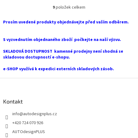
9
položek celkem
O
v
l
Prosím uvedené produkty objednávejte před vaším odběrem.
á
d
a
S vyzvednutím objednaného zboží počkejte na naší výzvu.
c
í
SKLADOVÁ DOSTUPNOST kamenné prodejny není shodná se
p
skladovou dostupností e-shopu.
r
v
e-SHOP využívá k expedici externích skladových zásob.
k
y
Z
v
á
ý
p
p
a
Kontakt
i
t
s
info
@
autodesignplus.cz
í
u
+420 724 070 926
AUTOdesignPLUS