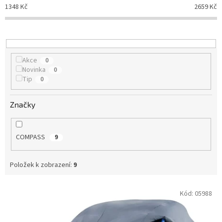
p
1348
Kč
2659
Kč
r
o
d
u
k
Akce
0
t
Novinka
0
ů
Tip
0
Značky
COMPASS
9
Položek k zobrazení:
9
V
Kód:
05988
ý
p
i