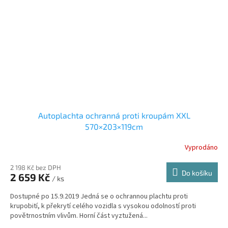
Autoplachta ochranná proti kroupám XXL
570×203×119cm
Vyprodáno
2 198 Kč bez DPH
Do košíku
2 659 Kč
/ ks
Dostupné po 15.9.2019 Jedná se o ochrannou plachtu proti
krupobití, k překrytí celého vozidla s vysokou odolností proti
povětrnostním vlivům. Horní část vyztužená...