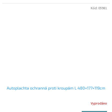
Kód:
05981
Autoplachta ochranná proti kroupám L 480×177×119cm
Vyprodáno