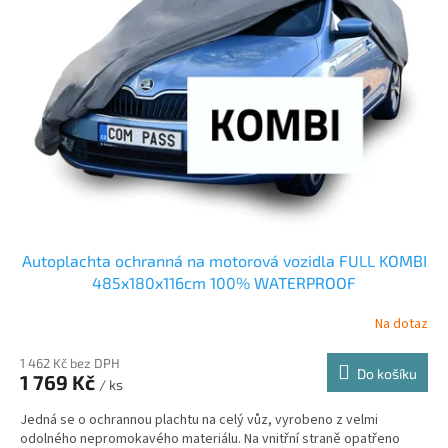
s
p
r
o
d
u
k
t
ů
Autoplachta ochranná na motorová vozidla FULL KOMBI
485x180x116cm 100% WATERPROOF
Na dotaz
1 462 Kč bez DPH
Do košíku
1 769 Kč
/ ks
Jedná se o ochrannou plachtu na celý vůz, vyrobeno z velmi
odolného nepromokavého materiálu. Na vnitřní straně opatřeno