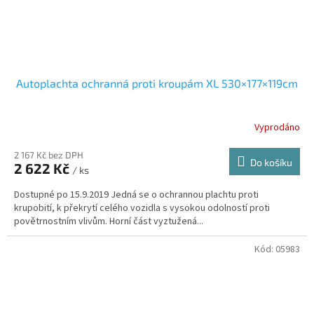
Autoplachta ochranná proti kroupám XL 530×177×119cm
Vyprodáno
2 167 Kč bez DPH
Do košíku
2 622 Kč
/ ks
Dostupné po 15.9.2019 Jedná se o ochrannou plachtu proti
krupobití, k překrytí celého vozidla s vysokou odolností proti
povětrnostním vlivům. Horní část vyztužená...
Kód:
05983