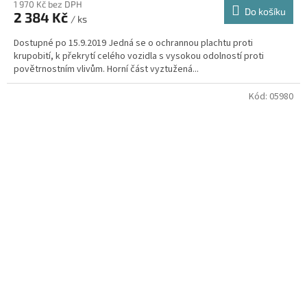
1 970 Kč bez DPH
Do košíku
2 384 Kč
/ ks
Dostupné po 15.9.2019 Jedná se o ochrannou plachtu proti
krupobití, k překrytí celého vozidla s vysokou odolností proti
povětrnostním vlivům. Horní část vyztužená...
Kód:
05980