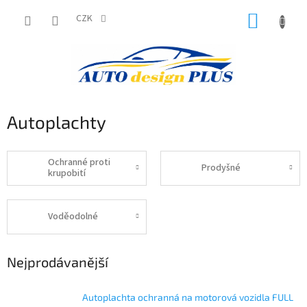
Přejít
NÁKUP
na
CZK
obsah
KOŠÍK
Autoplachty
Ochranné proti
Prodyšné
krupobití
Voděodolné
Nejprodávanější
Autoplachta ochranná na motorová vozidla FULL