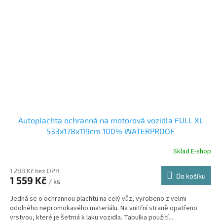
Autoplachta ochranná na motorová vozidla FULL XL
533x178x119cm 100% WATERPROOF
Sklad E-shop
1 288 Kč bez DPH
Do košíku
1 559 Kč
/ ks
Jedná se o ochrannou plachtu na celý vůz, vyrobeno z velmi
odolného nepromokavého materiálu. Na vnitřní straně opatřeno
vrstvou, které je šetrná k laku vozidla. Tabulka použití...