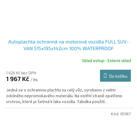
Autoplachta ochranná na motorová vozidla FULL SUV-
VAN 515x195x142cm 100% WATERPROOF
Sklad eshop - Externí sklad
1 626 Kč bez DPH
Do košíku
1 967 Kč
/ ks
Jedná se o ochrannou plachtu na celý vůz, vyrobeno z velmi
odolného nepromokavého materiálu. Na vnitřní straně opatřeno
vrstvou, které je šetrná k laku vozidla. Tabulka použití...
Kód:
05987