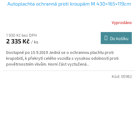
Autoplachta ochranná proti kroupám M 430×165×119cm
Vyprodáno
1 930 Kč bez DPH
Do košíku
2 335 Kč
/ ks
Dostupné po 15.9.2019 Jedná se o ochrannou plachtu proti
krupobití, k překrytí celého vozidla s vysokou odolností proti
povětrnostním vlivům. Horní část vyztužená...
Kód:
05982