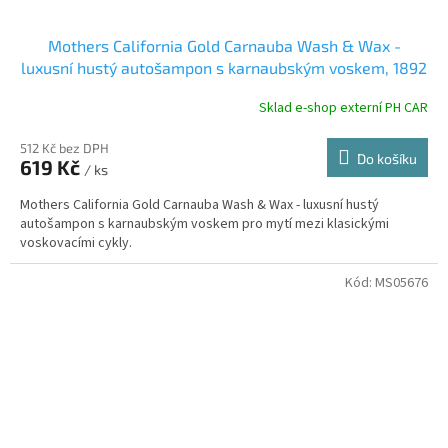
Mothers California Gold Carnauba Wash & Wax -
luxusní hustý autošampon s karnaubským voskem, 1892
ml
Sklad e-shop externí PH CAR
512 Kč bez DPH
Do košíku
619 Kč
/ ks
Mothers California Gold Carnauba Wash & Wax - luxusní hustý
autošampon s karnaubským voskem pro mytí mezi klasickými
voskovacími cykly.
Kód:
MS05676