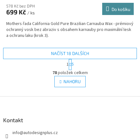
578 Kč bez DPH
Do košíku
699 Kč
/ ks
Mothers řada California Gold Pure Brazilian Carnauba Wax - prémiový
ochranný vosk bez abraziv s obsahem karnauby pro maximální lesk
a ochranu laku (krok 3).
NAČÍST 18 DALŠÍCH
S
1
5
t
O
r
78
položek celkem
v
á
l
NAHORU
n
á
k
d
o
v
Z
a
á
c
á
n
í
p
í
p
a
Kontakt
r
t
v
info
@
autodesignplus.cz
í
k