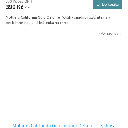
330 Kč bez DPH
Do košíku
399 Kč
/ ks
Mothers California Gold Chrome Polish - snadno roztíratelná a
perfektně fungující leštěnka na chrom.
Kód:
MS08216
Mothers California Gold Instant Detailer - rychlý a