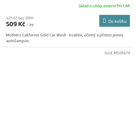
Sklad e-shop externí PH CAR
421 Kč bez DPH
Do košíku
509 Kč
/ ks
Mothers California Gold Car Wash - kvalitní, účinný a přitom jemný
autošampon.
Kód:
MS05674