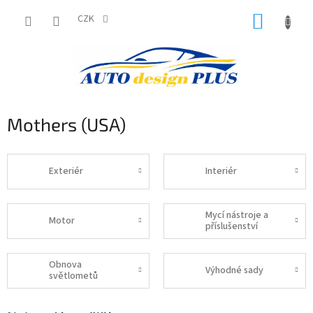
Přejít
NÁKUP
na
CZK
obsah
KOŠÍK
Mothers (USA)
Exteriér
Interiér
Mycí nástroje a
Motor
příslušenství
Obnova
Výhodné sady
světlometů