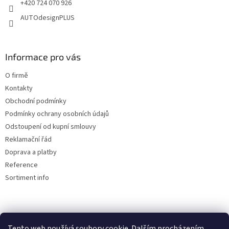
y
+420 724 070 926
v
AUTOdesignPLUS
ý
p
i
s
Informace pro vás
u
O firmě
Kontakty
Obchodní podmínky
Podmínky ochrany osobních údajů
Odstoupení od kupní smlouvy
Reklamační řád
Doprava a platby
Reference
Sortiment info
Reklamační řád
Tento web používá soubory cookie. Dalším procházením