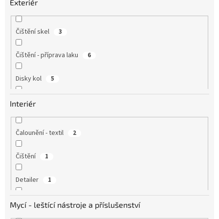
Exteriér
Čištění skel
3
Čištění - příprava laku
6
Disky kol
5
Guma
3
Interiér
Kartáče - štětce
3
Čalounění - textil
2
Leštění - kov
4
Čištění
1
Leštění - lak
10
Detailer
1
Motor
3
Guma
4
Mycí - leštící nástroje a příslušenství