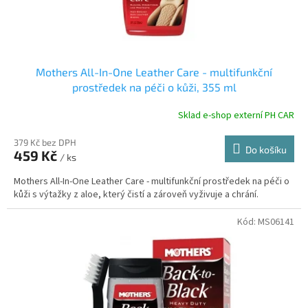
t
Vynil
3
ů
Mothers All-In-One Leather Care - multifunkční
prostředek na péči o kůži, 355 ml
Sklad e-shop externí PH CAR
379 Kč bez DPH
Do košíku
459 Kč
/ ks
Mothers All-In-One Leather Care - multifunkční prostředek na péči o
kůži s výtažky z aloe, který čistí a zároveň vyživuje a chrání.
Kód:
MS06141