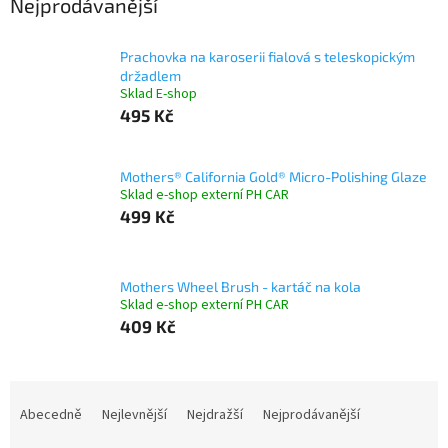
Nejprodávanější
Prachovka na karoserii fialová s teleskopickým
držadlem
Sklad E-shop
495 Kč
Mothers® California Gold® Micro-Polishing Glaze
Sklad e-shop externí PH CAR
499 Kč
Mothers Wheel Brush - kartáč na kola
Sklad e-shop externí PH CAR
409 Kč
Ř
a
Abecedně
Nejlevnější
Nejdražší
Nejprodávanější
z