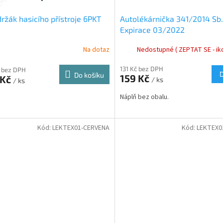
ržák hasicího přístroje 6PKT
Autolékárnička 341/2014 Sb.
Expirace 03/2022
Na dotaz
Nedostupné ( ZEPTAT SE - iko
131 Kč bez DPH
 bez DPH
Do košíku
159 Kč
 Kč
/ ks
/ ks
Náplň bez obalu.
Kód:
LEKTEX01-CERVENA
Kód:
LEKTEX0