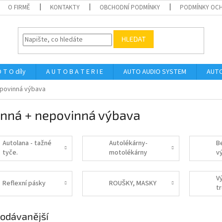
O FIRMĚ
KONTAKTY
OBCHODNÍ PODMÍNKY
PODMÍNKY OCH
HLEDAT
 T O díly
A U T O B A T E R I E
AUTO AUDIO SYSTEM
AUTO
epovinná výbava
inná + nepovinná výbava
Autolana - tažné
Autolékárny-
B
tyče.
motolékárny
v
V
Reflexní pásky
ROUŠKY, MASKY
tr
odávanější