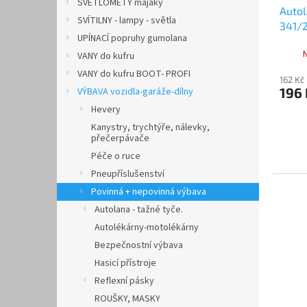
SVĚTLOMETY majáky
Autol
SVÍTILNY - lampy - světla
341/2
UPÍNACÍ popruhy gumolana
VANY do kufru
VANY do kufru BOOT- PROFI
162 Kč
196
VÝBAVA vozidla-garáže-dílny
Hevery
Kanystry, trychtýře, nálevky,
přečerpávače
Péče o ruce
Pneupříslušenství
Povinná + nepovinná výbava
Autolana - tažné tyče.
Autolékárny-motolékárny
Bezpečnostní výbava
Hasicí přístroje
Reflexní pásky
ROUŠKY, MASKY