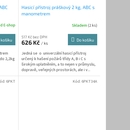
 ABC
Hasicí přístroj práškový 2 kg, ABC s
manometrem
ad E-shop
Skladem
(2 ks)
517 Kč bez DPH
 košíku
Do košíku
626 Kč
/ ks
etrem
Jedná se o univerzální hasicí přístroj
 do 2,2kg
určený k hašení požárů třídy A, B i C s
širokým uplatněním, a to nejen v průmyslu,
dopravě, veřejných prostorách, ale i v...
ód:
6PKT
Kód:
6PKT34A