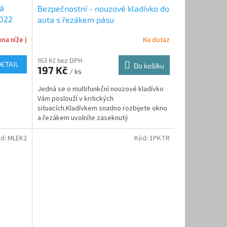
rá
Bezpečnostní - nouzové kladívko do
2022
auta s řezákem pásu
na níže )
Na dotaz
163 Kč bez DPH
DETAIL
Do košíku
197 Kč
/ ks
Jedná se o multifunkční nouzové kladívko
Vám poslouží v kritických
situacích.Kladívkem snadno rozbijete okno
a řezákem uvolníte zaseknutý
bezpečnostní pás.Řezák je ukryt v...
d:
MLEK2
Kód:
1PKTR