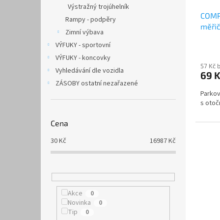
Výstražný trojúhelník
COMPA
Rampy - podpěry
měři
Zimní výbava
VÝFUKY - sportovní
VÝFUKY - koncovky
57 Kč 
Vyhledávání dle vozidla
69 
ZÁSOBY ostatní nezařazené
Parkov
s otoč
Cena
30
Kč
16987
Kč
Akce
0
Novinka
0
Tip
0