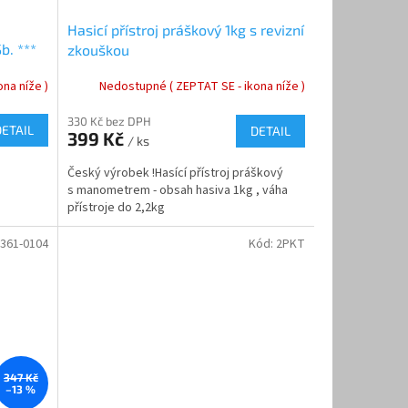
Hasicí přístroj práškový 1kg s revizní
b. ***
zkouškou
na níže )
Nedostupné ( ZEPTAT SE - ikona níže )
330 Kč bez DPH
DETAIL
DETAIL
399 Kč
/ ks
Český výrobek !Hasící přístroj práškový
s manometrem - obsah hasiva 1kg , váha
přístroje do 2,2kg
361-0104
Kód:
2PKT
347 Kč
–13 %