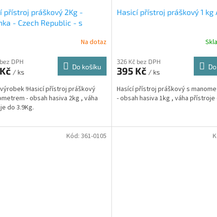
í přístroj práškový 2Kg -
Hasicí přístroj práškový 1 kg
nka - Czech Republic - s
ní zkouškou
Na dotaz
Skl
 bez DPH
326 Kč bez DPH
Do košíku
Do
 Kč
395 Kč
/ ks
/ ks
výrobek !Hasicí přístroj práškový
Hasící přístroj práškový s manom
metrem - obsah hasiva 2kg , váha
- obsah hasiva 1kg , váha přístroje
oje do 3.9Kg.
Kód:
361-0105
K