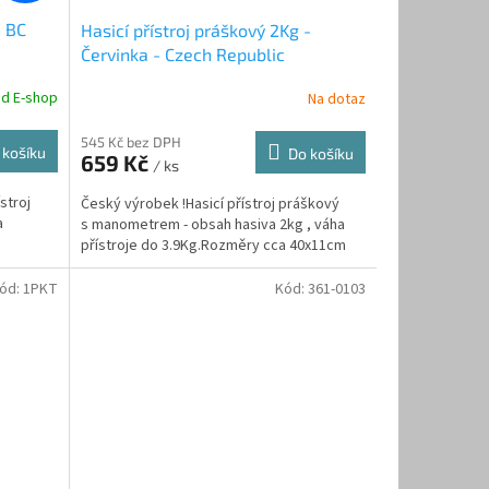
- BC
Hasicí přístroj práškový 2Kg -
Červinka - Czech Republic
ad E-shop
Na dotaz
545 Kč bez DPH
 košíku
Do košíku
659 Kč
/ ks
stroj
Český výrobek !Hasicí přístroj práškový
a
s manometrem - obsah hasiva 2kg , váha
přístroje do 3.9Kg.Rozměry cca 40x11cm
ód:
1PKT
Kód:
361-0103