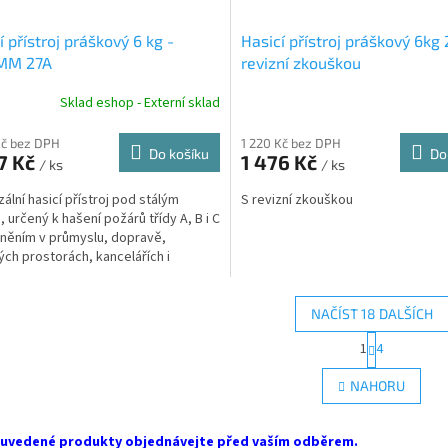
í přístroj práškový 6 kg -
Hasicí přístroj práškový 6kg 
MM 27A
revizní zkouškou
Sklad eshop - Externí sklad
Kč bez DPH
1 220 Kč bez DPH
Do košíku
Do
7 Kč
1 476 Kč
/ ks
/ ks
zální hasicí přístroj pod stálým
S revizní zkouškou
, určený k hašení požárů třídy A, B i C
tněním v průmyslu, dopravě,
ých prostorách, kancelářích i
nostech.
NAČÍST 18 DALŠÍCH
S
1
4
O
t
r
v
NAHORU
á
l
n
á
k
d
 uvedené produkty objednávejte před vaším odběrem.
o