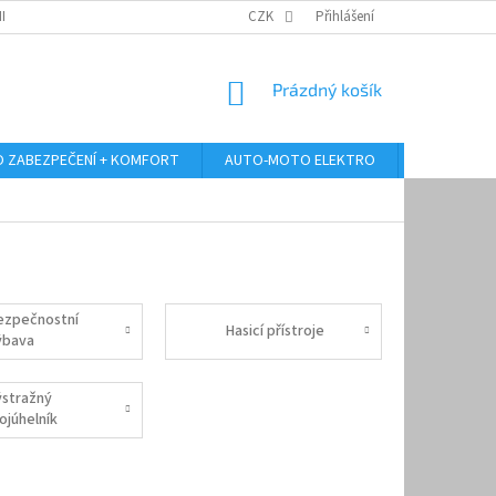
RANY OSOBNÍCH ÚDAJŮ
ODSTOUPENÍ OD KUPNÍ SMLOUVY
CZK
Přihlášení
REKLAMA
NÁKUPNÍ
Prázdný košík
KOŠÍK
 ZABEZPEČENÍ + KOMFORT
AUTO-MOTO ELEKTRO
AUTO MULT
ezpečnostní
Hasicí přístroje
ýbava
ýstražný
ojúhelník