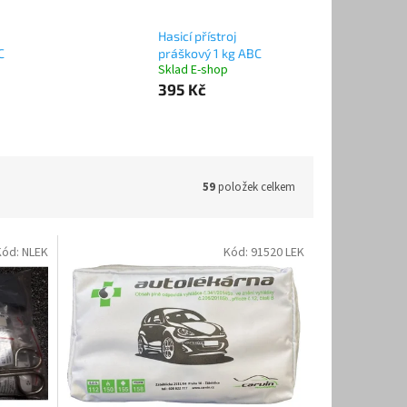
Hasicí přístroj
C
práškový 1 kg ABC
Sklad E-shop
395 Kč
59
položek celkem
Kód:
NLEK
Kód:
91520 LEK