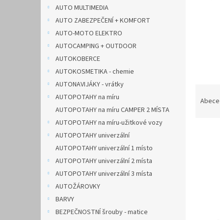
n
AUTO MULTIMEDIA
e
AUTO ZABEZPEČENÍ + KOMFORT
l
AUTO-MOTO ELEKTRO
AUTOCAMPING + OUTDOOR
AUTOKOBERCE
AUTOKOSMETIKA - chemie
AUTONAVIJÁKY - vrátky
Ř
AUTOPOTAHY na míru
a
Abece
AUTOPOTAHY na míru CAMPER 2 MÍSTA
z
e
AUTOPOTAHY na míru-užitkové vozy
V
n
AUTOPOTAHY univerzální
ý
í
AUTOPOTAHY univerzální 1 místo
p
p
AUTOPOTAHY univerzální 2 místa
i
r
AUTOPOTAHY univerzální 3 místa
s
o
p
d
AUTOŽÁROVKY
r
u
BARVY
o
k
BEZPEČNOSTNÍ šrouby - matice
d
t