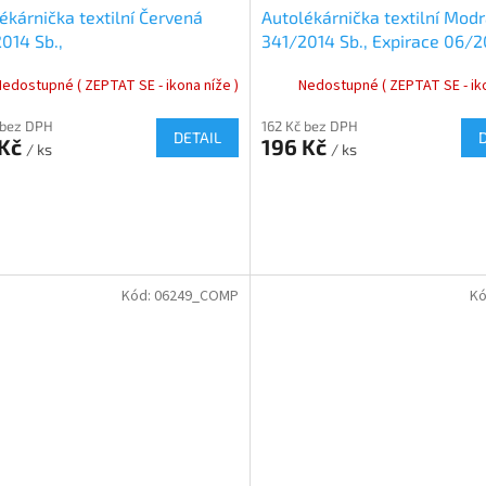
ékárnička textilní Červená
Autolékárnička textilní Mod
014 Sb.,
341/2014 Sb., Expirace 06/
Nedostupné ( ZEPTAT SE - ikona níže )
Nedostupné ( ZEPTAT SE - iko
 bez DPH
162 Kč bez DPH
DETAIL
 Kč
196 Kč
/ ks
/ ks
Kód:
06249_COMP
Kó