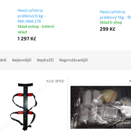
Hasicí přístroj
Hasicí přístroj
práškový 6 kg -
práškový 1Kg - B
P6F/MM 27A
Sklad E-shop
Sklad eshop - Externí
299 Kč
sklad
1 297 Kč
dně
Nejlevnější
Nejdražší
Nejprodávanější
Kód:
6PKD