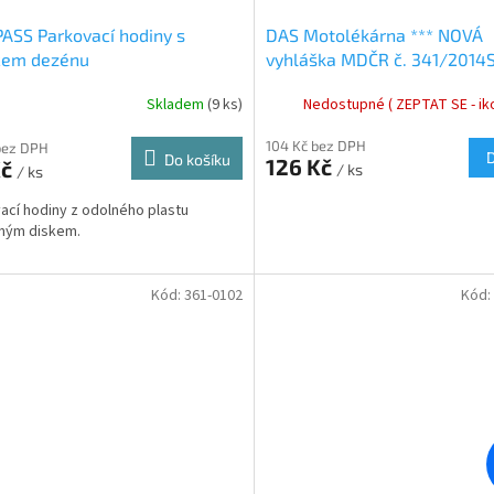
SS Parkovací hodiny s
DAS Motolékárna *** NOVÁ
čem dezénu
vyhláška MDČR č. 341/2014S
Skladem
(9 ks)
Nedostupné ( ZEPTAT SE - iko
104 Kč bez DPH
bez DPH
Do košíku
126 Kč
Kč
/ ks
/ ks
ací hodiny z odolného plastu
ným diskem.
Kód:
361-0102
Kód: