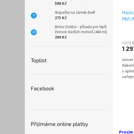
588 Kč
Hasic
Stupačka na zámek dveří
273 Kč
P6F/
Motor Doktor - přísada pro lepší
činnost starších motorů (443 ml)
299 Kč
1 072 
1 29
Toplist
Univer
tlakem
s upla
veřejn
domác
Facebook
Přijímáme online platby
Prosím