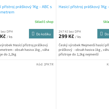
í přístroj práškový 1Kg - ABC s
Hasicí přístroj práškový 1Kg 
metrem
Sklad E-shop
Skl
 bez DPH
247 Kč bez DPH
Do košíku
Do
 Kč
299 Kč
/ ks
/ ks
výrobek !Hasící přístroj práškový
Český výrobek !Nejmenší hasící pří
metrem - obsah hasiva 1kg , váha
práškový - obsah hasiva 1kg , váh
oje do 2,2kg
přístroje do 2,2kg nejmenší
Kód:
2PKTR
K