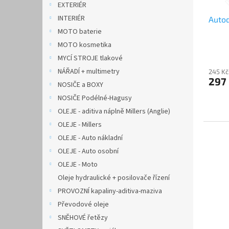
EXTERIÉR
u
ů
INTERIÉR
Autod
k
t
MOTO baterie
ů
MOTO kosmetika
MYCÍ STROJE tlakové
NÁŘADÍ + multimetry
245 Kč
297
NOSIČE a BOXY
NOSIČE Podélné-Hagusy
OLEJE - aditiva náplně Millers (Anglie)
OLEJE - Millers
OLEJE - Auto nákladní
OLEJE - Auto osobní
OLEJE - Moto
Oleje hydraulické + posilovače řízení
PROVOZNÍ kapaliny-aditiva-maziva
Převodové oleje
SNĚHOVÉ řetězy