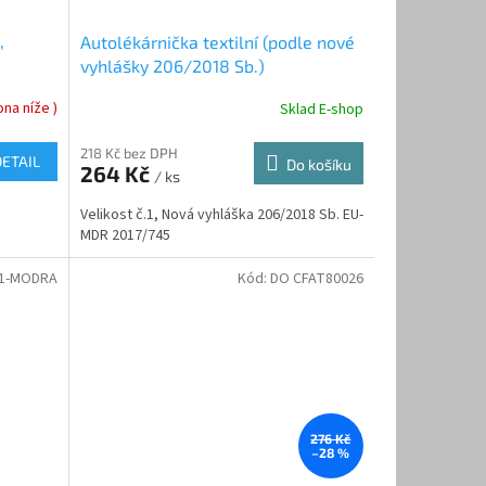
,
Autolékárnička textilní (podle nové
vyhlášky 206/2018 Sb.)
na níže )
Sklad E-shop
218 Kč bez DPH
DETAIL
Do košíku
264 Kč
/ ks
Velikost č.1, Nová vyhláška 206/2018 Sb. EU-
MDR 2017/745
1-MODRA
Kód:
DO CFAT80026
276 Kč
–28 %