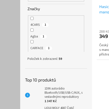
Hasic
Značky
mano
4CARS
1
288 Kč
349
Agba
1
Český 
CARFACE
1
s mano
přístr
Položek k zobrazení:
59
COMPASS
2
ČERVINKA-CZECH REPUBLIC s.r.o
2
Top 10 produktů
ČERVINKA-CZECH REPUBLIC s.r.o.
1DIN autorádio
4
Bluetooth/USB/USB-C/AUX, s
vestavěnými reproduktory
1 347 Kč
HEPOS spol. s r. o.
13
LIQUI MOLY 4087 Čistič