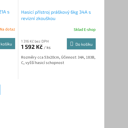
21A s
Hasicí přístroj práškový 6kg 34A s
revizní zkouškou
Na dotaz
Sklad E-shop
1 316 Kč bez DPH
 košíku
Do košíku
1 592 Kč
/ ks
Rozměry cca 53x20cm, Účinnost: 34A, 183B,
C, vyšší hasicí schopnost