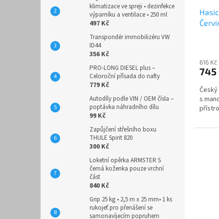
klimatizace ve spreji • dezinfekce
Hasic
IZIS
1
výparníku a ventilace • 250 ml
Červi
497 Kč
reviz
KZWM Ogniochron S.A.
1
Transpondér immobilizéru VW
ID44
356 Kč
LEMAC Marketing s.r.o. ®
19
616 Kč
PRO-LONG DIESEL plus –
745
Celoroční přísada do nafty
Made in Czech
2
779 Kč
Český 
s mano
Autodíly podle VIN / OEM čísla –
PANACEA
poptávka náhradního dílu
4
přístr
99 Kč
Zapůjčení střešního boxu
Vítkovice HTB
3
THULE Spirit 820
300 Kč
Loketní opěrka ARMSTER S
černá koženka pouze vrchní
část
840 Kč
Grip 25 kg • 2,5 m x 25 mm• 1 ks
rukojeť pro přenášení se
samonavíjecím popruhem