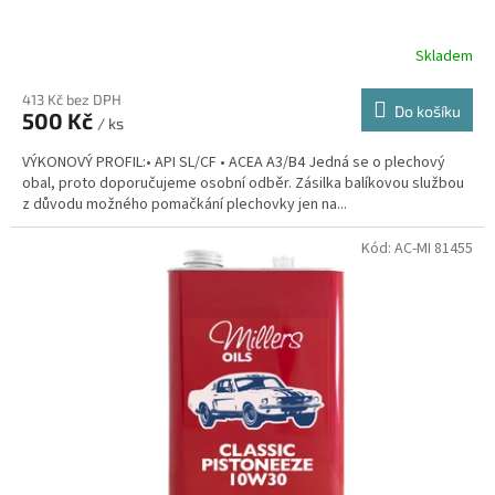
80W90
2
Skladem
85w140
1
413 Kč bez DPH
Do košíku
500 Kč
/ ks
90
2
VÝKONOVÝ PROFIL:• API SL/CF • ACEA A3/B4 Jedná se o plechový
obal, proto doporučujeme osobní odběr. Zásilka balíkovou službou
z důvodu možného pomačkání plechovky jen na...
140
2
Kód:
AC-MI 81455