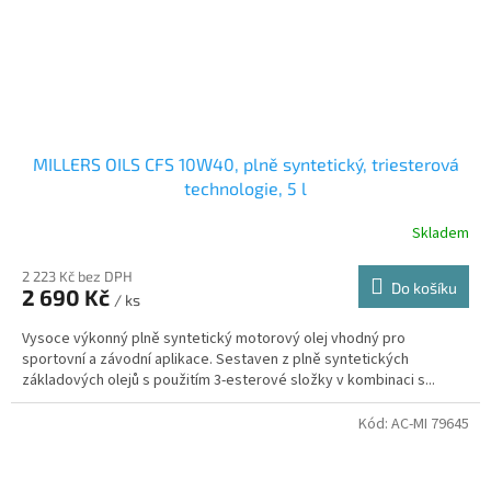
MILLERS OILS CFS 10W40, plně syntetický, triesterová
technologie, 5 l
Skladem
2 223 Kč bez DPH
Do košíku
2 690 Kč
/ ks
Vysoce výkonný plně syntetický motorový olej vhodný pro
sportovní a závodní aplikace. Sestaven z plně syntetických
základových olejů s použitím 3-esterové složky v kombinaci s...
Kód:
AC-MI 79645