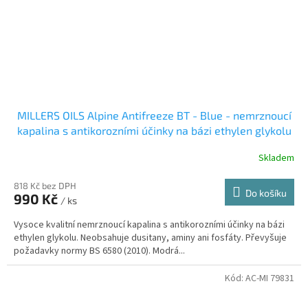
MILLERS OILS Alpine Antifreeze BT - Blue - nemrznoucí
kapalina s antikorozními účinky na bázi ethylen glykolu
5 l
Skladem
818 Kč bez DPH
Do košíku
990 Kč
/ ks
Vysoce kvalitní nemrznoucí kapalina s antikorozními účinky na bázi
ethylen glykolu. Neobsahuje dusitany, aminy ani fosfáty. Převyšuje
požadavky normy BS 6580 (2010). Modrá...
Kód:
AC-MI 79831