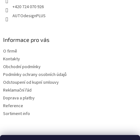
k
y
+420 724 070 926
v
AUTOdesignPLUS
ý
p
i
s
Informace pro vás
u
O firmě
Kontakty
Obchodní podmínky
Podmínky ochrany osobních údajů
Odstoupení od kupní smlouvy
Reklamační řád
Doprava a platby
Reference
Sortiment info