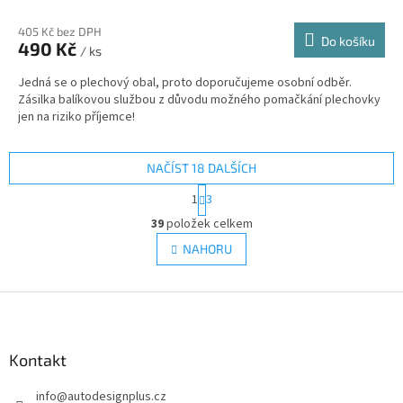
405 Kč bez DPH
Do košíku
490 Kč
/ ks
Jedná se o plechový obal, proto doporučujeme osobní odběr.
Zásilka balíkovou službou z důvodu možného pomačkání plechovky
jen na riziko příjemce!
NAČÍST 18 DALŠÍCH
S
1
3
t
O
r
39
položek celkem
v
á
l
NAHORU
n
á
k
d
o
v
Z
a
á
c
á
n
í
p
í
p
a
Kontakt
r
t
v
info
@
autodesignplus.cz
í