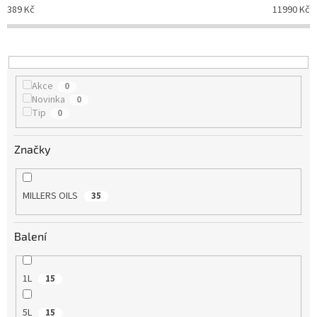
p
389
Kč
11990
Kč
r
o
d
u
k
Akce
0
t
Novinka
0
ů
Tip
0
Značky
MILLERS OILS
35
Balení
1L
15
5L
15