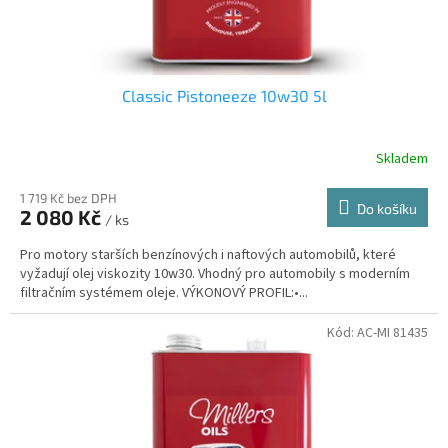
Classic Pistoneeze 10w30 5l
Skladem
1 719 Kč bez DPH
Do košíku
2 080 Kč
/ ks
Pro motory starších benzínových i naftových automobilů, které
vyžadují olej viskozity 10w30. Vhodný pro automobily s moderním
filtračním systémem oleje. VÝKONOVÝ PROFIL:•...
Kód:
AC-MI 81435