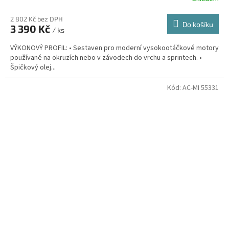
2 802 Kč bez DPH
Do košíku
3 390 Kč
/ ks
VÝKONOVÝ PROFIL: • Sestaven pro moderní vysokootáčkové motory
používané na okruzích nebo v závodech do vrchu a sprintech. •
Špičkový olej...
Kód:
AC-MI 55331