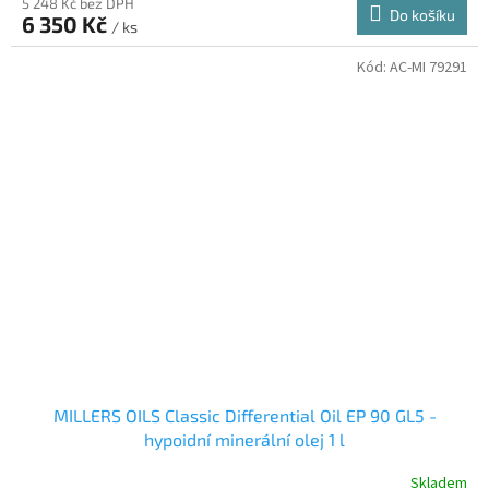
5 248 Kč bez DPH
Do košíku
6 350 Kč
/ ks
Kód:
AC-MI 79291
MILLERS OILS Classic Differential Oil EP 90 GL5 -
hypoidní minerální olej 1 l
Skladem