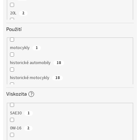
20L
2
25L
1
Použití
1
1
motocykly
1
5
1
historické automobily
18
historické motocykly
18
4T
3
Viskozita
?
osobní automobily
17
SAE30
1
závodní/sportovní použití
11
0W-16
2