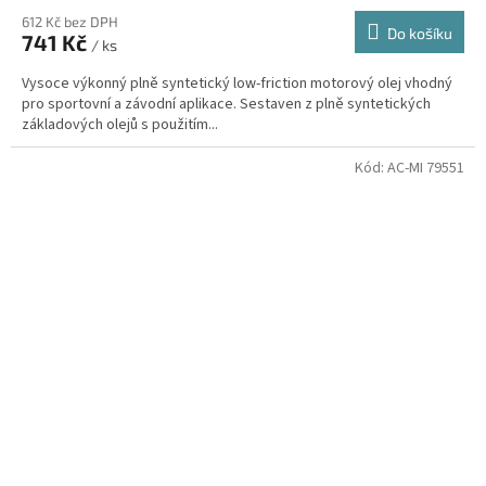
612 Kč bez DPH
Do košíku
741 Kč
/ ks
Vysoce výkonný plně syntetický low-friction motorový olej vhodný
pro sportovní a závodní aplikace. Sestaven z plně syntetických
základových olejů s použitím...
Kód:
AC-MI 79551