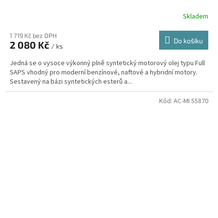
Skladem
1 719 Kč bez DPH
Do košíku
2 080 Kč
/ ks
Jedná se o vysoce výkonný plně syntetický motorový olej typu Full
SAPS vhodný pro moderní benzínové, naftové a hybridní motory.
Sestavený na bázi syntetických esterů a...
Kód:
AC-MI 55870