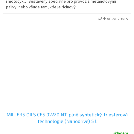
i motocyklů. Sestavený speciálně pro provoz s metanolovými
palivy, nebo všude tam, kde je ricinový...
Kód:
AC-MI 79615
MILLERS OILS CFS 0W20 NT, plně syntetický, triesterová
technologie (Nanodrive) 5 l
Skladem