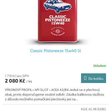
Classic Pistoneeze 15w40 5l
Skladem
1 719 Kč bez DPH
Do košíku
2 080 Kč
/ ks
VÝKONOVÝ PROFIL:• API SL/CF • ACEA A3/B4 Jedná se o plechový
obal, proto doporučujeme osobní odběr. Zásilka balíkovou službou
z důvodu možného pomačkání plechovky jen na...
Kód:
AC-MI 82081