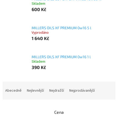
Skladem
600 Kč
MILLERS OILS XF PREMIUM 0w16 5 l
Vyprodáno
1 640 Kč
MILLERS OILS XF PREMIUM 0w16 1 l
Skladem
390 Kč
Ř
a
Abecedně
Nejlevnější
Nejdražší
Nejprodávanější
z
e
n
Cena
í