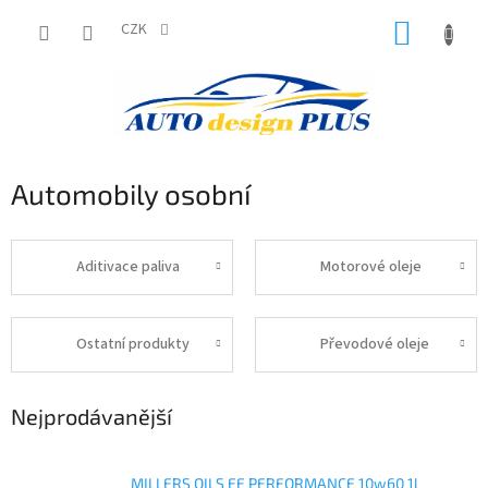
Přejít
NÁKUP
na
CZK
obsah
KOŠÍK
Automobily osobní
Aditivace paliva
Motorové oleje
Ostatní produkty
Převodové oleje
Nejprodávanější
MILLERS OILS EE PERFORMANCE 10w60 1l