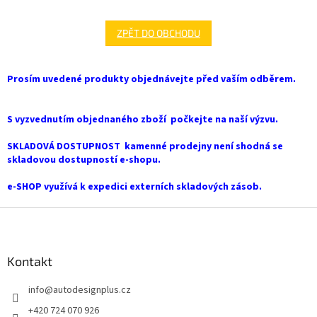
ZPĚT DO OBCHODU
Prosím uvedené produkty objednávejte před vaším odběrem.
S vyzvednutím objednaného zboží počkejte na naší výzvu.
SKLADOVÁ DOSTUPNOST kamenné prodejny není shodná se
skladovou dostupností e-shopu.
e-SHOP využívá k expedici externích skladových zásob.
Z
á
p
a
Kontakt
t
info
@
autodesignplus.cz
í
+420 724 070 926