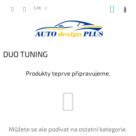
Přejít
NÁKUP
na
CZK
obsah
KOŠÍK
DUO TUNING
Produkty teprve připravujeme.
Můžete se ale podívat na ostatní kategorie.