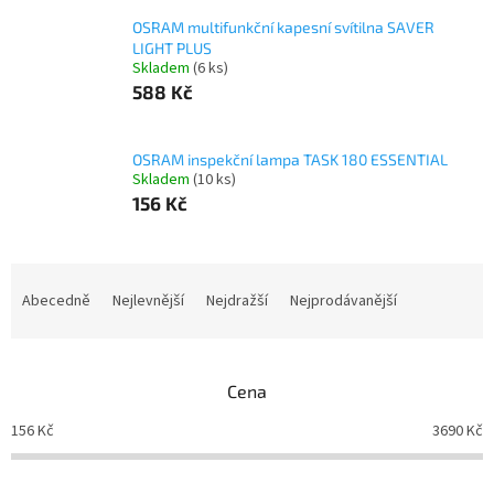
OSRAM multifunkční kapesní svítilna SAVER
LIGHT PLUS
Skladem
(6 ks)
588 Kč
OSRAM inspekční lampa TASK 180 ESSENTIAL
Skladem
(10 ks)
156 Kč
Ř
a
Abecedně
Nejlevnější
Nejdražší
Nejprodávanější
z
e
n
Cena
í
p
156
Kč
3690
Kč
r
o
d