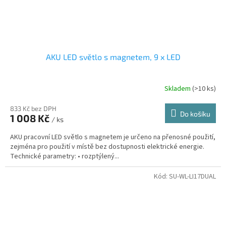
AKU LED světlo s magnetem, 9 x LED
Skladem
(>10 ks)
833 Kč bez DPH
Do košíku
1 008 Kč
/ ks
AKU pracovní LED světlo s magnetem je určeno na přenosné použití,
zejména pro použití v místě bez dostupnosti elektrické energie.
Technické parametry: • rozptýlený...
Kód:
SU-WL-LI17DUAL