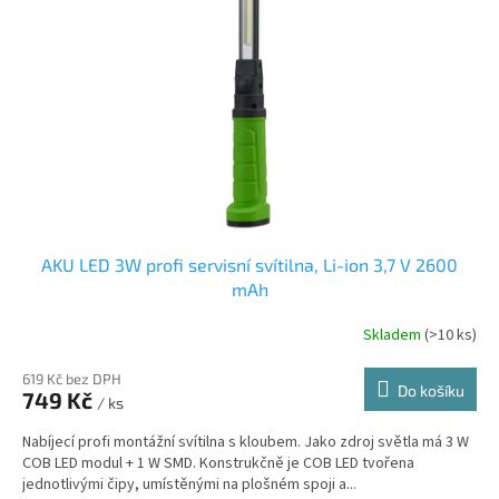
p
r
o
d
u
k
t
ů
AKU LED 3W profi servisní svítilna, Li-ion 3,7 V 2600
mAh
Skladem
(>10 ks)
619 Kč bez DPH
Do košíku
749 Kč
/ ks
Nabíjecí profi montážní svítilna s kloubem. Jako zdroj světla má 3 W
COB LED modul + 1 W SMD. Konstrukčně je COB LED tvořena
jednotlivými čipy, umístěnými na plošném spoji a...