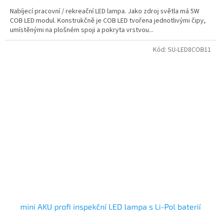
Nabíjecí pracovní / rekreační LED lampa. Jako zdroj světla má 5W
COB LED modul. Konstrukčně je COB LED tvořena jednotlivými čipy,
umístěnými na plošném spoji a pokryta vrstvou...
Kód:
SU-LED8COB11
mini AKU profi inspekční LED lampa s Li-Pol baterií