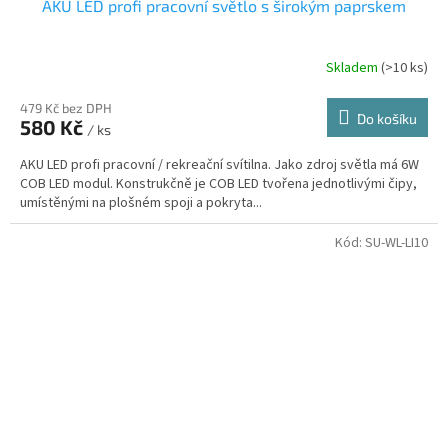
AKU LED profi pracovní světlo s širokým paprskem
Skladem
(>10 ks)
479 Kč bez DPH
Do košíku
580 Kč
/ ks
AKU LED profi pracovní / rekreační svítilna. Jako zdroj světla má 6W
COB LED modul. Konstrukčně je COB LED tvořena jednotlivými čipy,
umístěnými na plošném spoji a pokryta...
Kód:
SU-WL-LI10