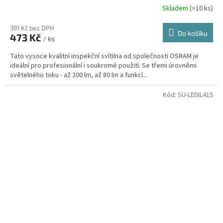
Skladem
(>10 ks)
391 Kč bez DPH
Do košíku
473 Kč
/ ks
Tato vysoce kvalitní inspekční svítilna od společnosti OSRAM je
ideální pro profesionální i soukromé použití. Se třemi úrovněmi
světelného toku - až 200 lm, až 80 lm a funkcí...
Kód:
SU-LEDIL415