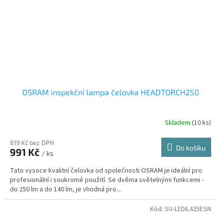
OSRAM inspekční lampa čelovka HEADTORCH250
Skladem
(10 ks)
819 Kč bez DPH
Do košíku
991 Kč
/ ks
Tato vysoce kvalitní čelovka od společnosti OSRAM je ideální pro
profesionální i soukromé použití. Se dvěma světelnými funkcemi -
do 250 lm a do 140 lm, je vhodná pro...
Kód:
SU-LEDIL425ESN