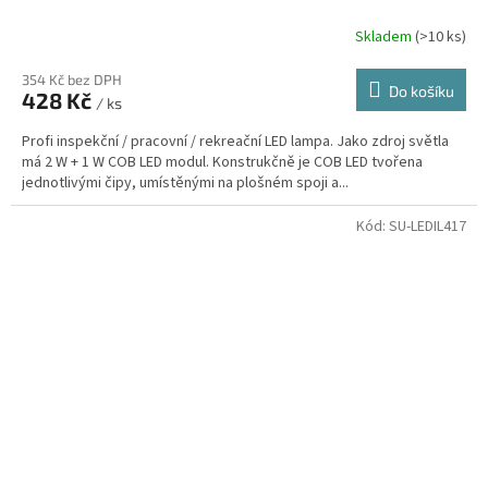
Skladem
(>10 ks)
354 Kč bez DPH
Do košíku
428 Kč
/ ks
Profi inspekční / pracovní / rekreační LED lampa. Jako zdroj světla
má 2 W + 1 W COB LED modul. Konstrukčně je COB LED tvořena
jednotlivými čipy, umístěnými na plošném spoji a...
Kód:
SU-LEDIL417