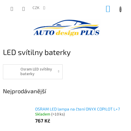
Přejít
NÁKUP
na
CZK
obsah
KOŠÍK
LED svítilny baterky
Osram LED svítilny
baterky
Nejprodávanější
OSRAM LED lampa na čtení ONYX COPILOT L+7
Skladem
(>10 ks)
767 Kč