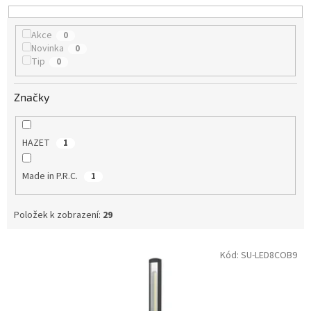
u
k
Akce
0
t
Novinka
0
ů
Tip
0
Značky
HAZET
1
Made in P.R.C.
1
Položek k zobrazení:
29
V
Kód:
SU-LED8COB9
ý
p
i
s