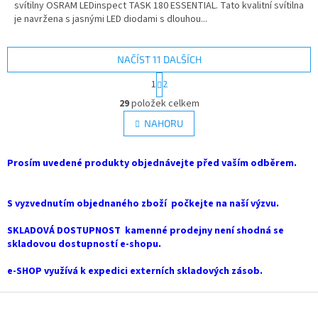
svítilny OSRAM LEDinspect TASK 180 ESSENTIAL. Tato kvalitní svítilna
je navržena s jasnými LED diodami s dlouhou...
NAČÍST 11 DALŠÍCH
S
1
2
t
O
r
29
položek celkem
v
á
l
NAHORU
n
á
k
d
o
v
Prosím uvedené produkty objednávejte před vaším odběrem.
a
á
c
n
í
í
S vyzvednutím objednaného zboží počkejte na naší výzvu.
p
r
SKLADOVÁ DOSTUPNOST kamenné prodejny není shodná se
v
skladovou dostupností e-shopu.
k
y
e-SHOP využívá k expedici externích skladových zásob.
v
ý
Z
p
i
á