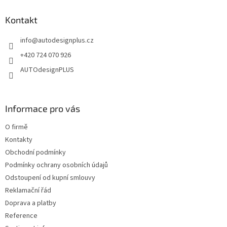
s
p
u
a
Kontakt
t
info
@
autodesignplus.cz
í
+420 724 070 926
AUTOdesignPLUS
Informace pro vás
O firmě
Kontakty
Obchodní podmínky
Podmínky ochrany osobních údajů
Odstoupení od kupní smlouvy
Reklamační řád
Doprava a platby
Reference