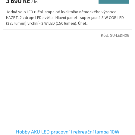
3 690 Kč
/ ks
Jedná se o LED ruční lampa od kvalitního německého výrobce
HAZET. 2 zdroje LED světla: Hlavní panel - super jasná 3 W COB LED
(275 lumen) vrchní - 3 W LED (150 lumen). Úhel...
Kód:
SU-LEDH06
Hobby AKU LED pracovní i rekreační lampa 10W