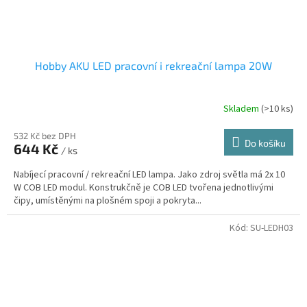
Hobby AKU LED pracovní i rekreační lampa 20W
Skladem
(>10 ks)
532 Kč bez DPH
Do košíku
644 Kč
/ ks
Nabíjecí pracovní / rekreační LED lampa. Jako zdroj světla má 2x 10
W COB LED modul. Konstrukčně je COB LED tvořena jednotlivými
čipy, umístěnými na plošném spoji a pokryta...
Kód:
SU-LEDH03