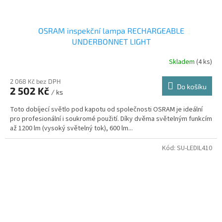
OSRAM inspekční lampa RECHARGEABLE
UNDERBONNET LIGHT
Skladem
(4 ks)
2 068 Kč bez DPH
Do košíku
2 502 Kč
/ ks
Toto dobíjecí světlo pod kapotu od společnosti OSRAM je ideální
pro profesionální i soukromé použití. Díky dvěma světelným funkcím
až 1200 lm (vysoký světelný tok), 600 lm...
Kód:
SU-LEDIL410