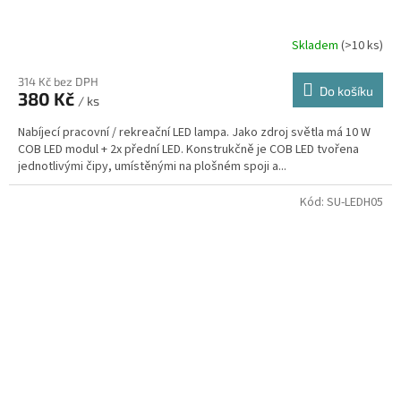
Skladem
(>10 ks)
314 Kč bez DPH
Do košíku
380 Kč
/ ks
Nabíjecí pracovní / rekreační LED lampa. Jako zdroj světla má 10 W
COB LED modul + 2x přední LED. Konstrukčně je COB LED tvořena
jednotlivými čipy, umístěnými na plošném spoji a...
Kód:
SU-LEDH05