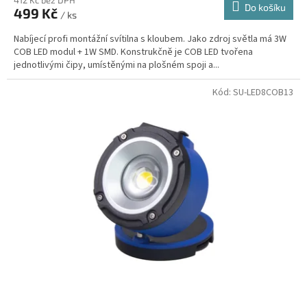
412 Kč bez DPH
Do košíku
499 Kč
/ ks
Nabíjecí profi montážní svítilna s kloubem. Jako zdroj světla má 3W
COB LED modul + 1W SMD. Konstrukčně je COB LED tvořena
jednotlivými čipy, umístěnými na plošném spoji a...
Kód:
SU-LED8COB13