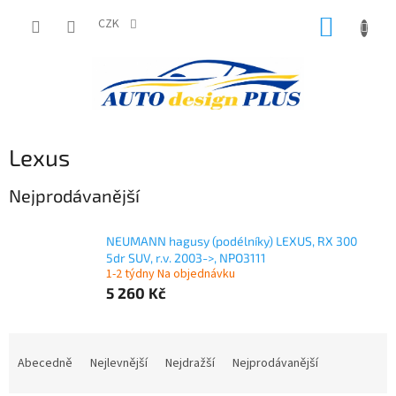
Přejít
NÁKUP
na
CZK
obsah
KOŠÍK
Lexus
Nejprodávanější
NEUMANN hagusy (podélníky) LEXUS, RX 300
5dr SUV, r.v. 2003->, NPO3111
1-2 týdny Na objednávku
5 260 Kč
Ř
a
Abecedně
Nejlevnější
Nejdražší
Nejprodávanější
z