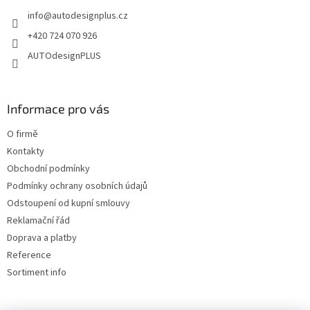
t
s
info
@
autodesignplus.cz
í
u
+420 724 070 926
AUTOdesignPLUS
Informace pro vás
O firmě
Kontakty
Obchodní podmínky
Podmínky ochrany osobních údajů
Odstoupení od kupní smlouvy
Reklamační řád
Doprava a platby
Reference
Sortiment info