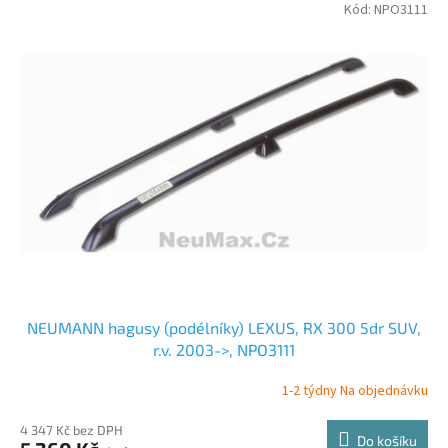
V
Kód:
NPO3111
ý
p
i
s
p
r
o
d
u
k
t
ů
NEUMANN hagusy (podélníky) LEXUS, RX 300 5dr SUV,
r.v. 2003->, NPO3111
1-2 týdny Na objednávku
4 347 Kč bez DPH
Do košíku