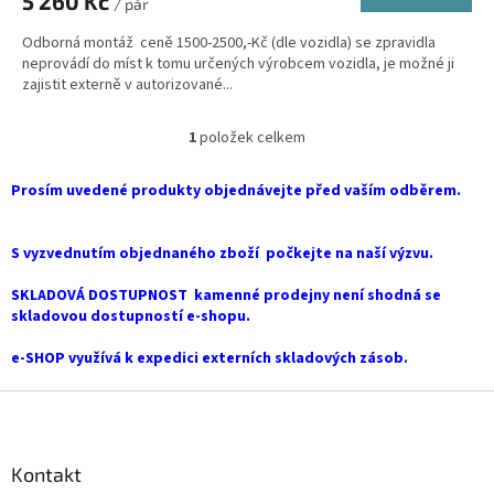
5 260 Kč
/ pár
Odborná montáž ceně 1500-2500,-Kč (dle vozidla) se zpravidla
neprovádí do míst k tomu určených výrobcem vozidla, je možné ji
zajistit externě v autorizované...
1
položek celkem
O
v
l
Prosím uvedené produkty objednávejte před vaším odběrem.
á
d
a
S vyzvednutím objednaného zboží počkejte na naší výzvu.
c
í
SKLADOVÁ DOSTUPNOST kamenné prodejny není shodná se
p
skladovou dostupností e-shopu.
r
v
e-SHOP využívá k expedici externích skladových zásob.
k
y
Z
v
á
ý
p
p
a
Kontakt
i