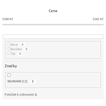
e
n
Cena
í
p
5260
Kč
5261
Kč
r
o
d
u
k
Akce
0
t
Novinka
0
ů
Tip
0
Značky
NEUMANN (CZ)
1
Položek k zobrazení:
1