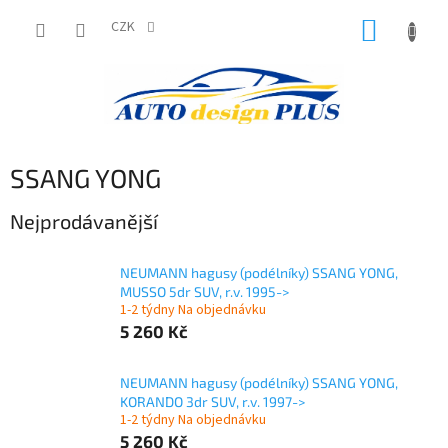
Přejít
NÁKUP
na
CZK
obsah
KOŠÍK
SSANG YONG
Nejprodávanější
NEUMANN hagusy (podélníky) SSANG YONG,
MUSSO 5dr SUV, r.v. 1995->
1-2 týdny Na objednávku
5 260 Kč
NEUMANN hagusy (podélníky) SSANG YONG,
KORANDO 3dr SUV, r.v. 1997->
1-2 týdny Na objednávku
5 260 Kč