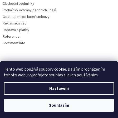
Obchodní podmínky
Podmínky ochrany osobních údajů
Odstoupení od kupní smlouvy
Reklamační řád
Doprava a platby
Reference
Sortiment info
Reklamační řád
Tento web používá soubory cookie. Dalším procházením
🏖️ DOVOLENÁ 6.8.2026 —
tohoto webu vyjadřujete souhlas s jejich používáním.
kamenná prodejna uzavřena.
Nastavení
Objednávky přijímáme i během
Vytvořil Shoptet
dovolené, expedice a osobní výdej
proběhnou až po jejím skončení.
Souhlasím
Copyright 2026
AUTOdesignPLUS
. Všechna práva vyhrazena.