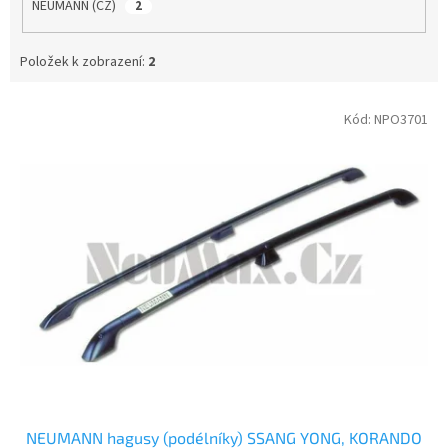
NEUMANN (CZ)
2
Položek k zobrazení:
2
V
Kód:
NPO3701
ý
p
i
s
p
r
o
d
u
k
t
ů
NEUMANN hagusy (podélníky) SSANG YONG, KORANDO