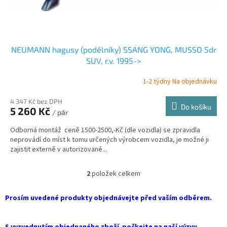
NEUMANN hagusy (podélníky) SSANG YONG, MUSSO 5dr
SUV, r.v. 1995->
1-2 týdny Na objednávku
4 347 Kč bez DPH
Do košíku
5 260 Kč
/ pár
Odborná montáž ceně 1500-2500,-Kč (dle vozidla) se zpravidla
neprovádí do míst k tomu určených výrobcem vozidla, je možné ji
zajistit externě v autorizované...
2
položek celkem
O
v
l
Prosím uvedené produkty objednávejte před vaším odběrem.
á
d
a