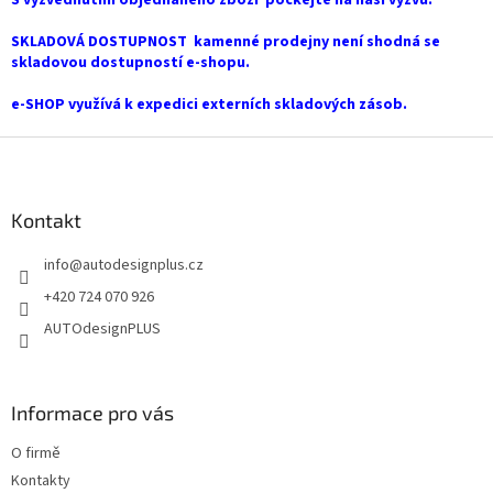
S vyzvednutím objednaného zboží počkejte na naší výzvu.
c
í
SKLADOVÁ DOSTUPNOST kamenné prodejny není shodná se
p
skladovou dostupností e-shopu.
r
v
e-SHOP využívá k expedici externích skladových zásob.
k
y
Z
v
á
ý
p
p
a
Kontakt
i
t
s
info
@
autodesignplus.cz
í
u
+420 724 070 926
AUTOdesignPLUS
Informace pro vás
O firmě
Kontakty