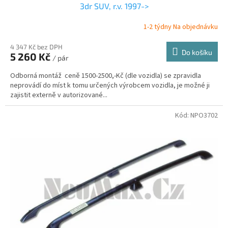
3dr SUV, r.v. 1997->
1-2 týdny Na objednávku
4 347 Kč bez DPH
Do košíku
5 260 Kč
/ pár
Odborná montáž ceně 1500-2500,-Kč (dle vozidla) se zpravidla
neprovádí do míst k tomu určených výrobcem vozidla, je možné ji
zajistit externě v autorizované...
Kód:
NPO3702