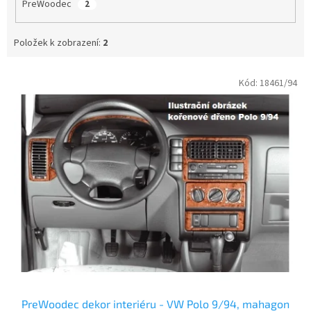
PreWoodec
2
Položek k zobrazení:
2
V
Kód:
18461/94
ý
p
i
s
p
r
o
d
u
k
t
ů
PreWoodec dekor interiéru - VW Polo 9/94, mahagon