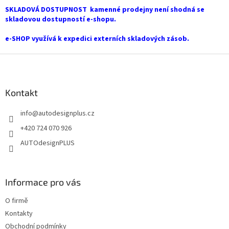
í
SKLADOVÁ DOSTUPNOST kamenné prodejny není shodná se
p
skladovou dostupností e-shopu.
r
v
e-SHOP využívá k expedici externích skladových zásob.
k
y
Z
v
á
ý
p
p
a
Kontakt
i
t
s
info
@
autodesignplus.cz
í
u
+420 724 070 926
AUTOdesignPLUS
Informace pro vás
O firmě
Kontakty
Obchodní podmínky