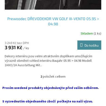
Prewoodec DŘEVODEKOR VW GOLF III-VENTO 05.95 >
04.98
Skladem
(1 ks)
3 249 Kč bez DPH
Do košíku
3 931 Kč
/ ks
Dekory interiéru jsou velmi atraktivním doplňkem umožňujícím
výrazně obměnit vzhled interiéru Baujahr 05.95 > 04.98 Modell
1HXO/1H Ausstattung Mit...
2
položek celkem
O
v
l
Prosím uvedené produkty objednávejte před vaším odběrem.
á
d
a
S vyzvednutím objednaného zboží počkejte na naší výzvu.
c