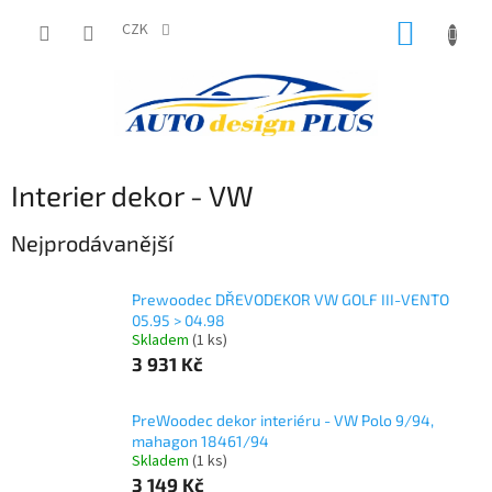
Přejít
NÁKUP
na
CZK
obsah
KOŠÍK
Interier dekor - VW
Nejprodávanější
Prewoodec DŘEVODEKOR VW GOLF III-VENTO
05.95 > 04.98
Skladem
(1 ks)
3 931 Kč
PreWoodec dekor interiéru - VW Polo 9/94,
mahagon 18461/94
Skladem
(1 ks)
3 149 Kč