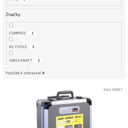
Značky
COMPASS
1
KS TOOLS
3
SWISS KRAFT
2
Položek k zobrazení:
8
YATO
1
V
Kód:
09457
ý
p
i
s
p
r