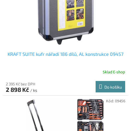
o
d
u
k
t
ů
KRAFT SUITE kufr nářadí 186 dílů, AL konstrukce 09457
Sklad E-shop
2 395 Kč bez DPH
Do košíku
2 898 Kč
/ ks
Kód:
09456