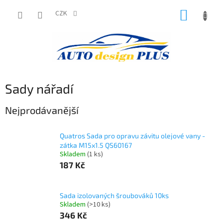
Přejít
NÁKUP
na
CZK
obsah
KOŠÍK
Sady nářadí
Nejprodávanější
Quatros Sada pro opravu závitu olejové vany -
zátka M15x1.5 QS60167
Skladem
(1 ks)
187 Kč
Sada izolovaných šroubováků 10ks
Skladem
(>10 ks)
346 Kč