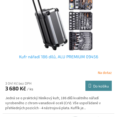
Kufr nářadí 186 dílů, ALU PREMIUM 09456
Na dotaz
3 041 Kč bez DPH
Do košíku
3 680 Kč
/ ks
Jedná se o praktický hliníkový kufr, 186 dílů kvalitního nářadí
vyrobeného z chrom-vanadiové oceli (CrV). Vše uspořádané v
přehledných pozicích - 4 nástrojová plata. Kufřík je...