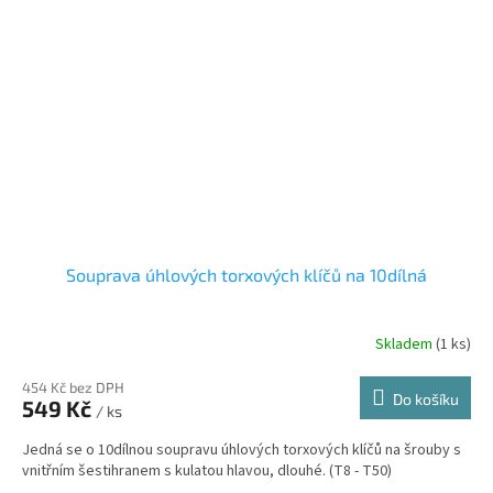
Souprava úhlových torxových klíčů na 10dílná
Skladem
(1 ks)
454 Kč bez DPH
Do košíku
549 Kč
/ ks
Jedná se o 10dílnou soupravu úhlových torxových klíčů na šrouby s
vnitřním šestihranem s kulatou hlavou, dlouhé. (T8 - T50)