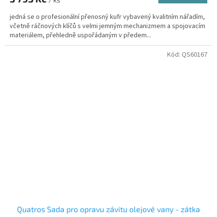
jedná se o profesionální přenosný kufr vybavený kvalitním nářadím,
včetně ráčnových klíčů s velmi jemným mechanizmem a spojovacím
materiálem, přehledně uspořádaným v předem...
Kód:
QS60167
Quatros Sada pro opravu závitu olejové vany - zátka