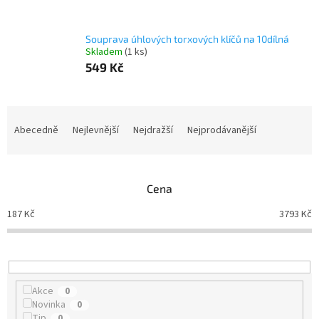
Souprava úhlových torxových klíčů na 10dílná
Skladem
(1 ks)
549 Kč
Ř
a
Abecedně
Nejlevnější
Nejdražší
Nejprodávanější
z
e
n
Cena
í
p
187
Kč
3793
Kč
r
o
d
u
k
Akce
0
t
Novinka
0
ů
Tip
0