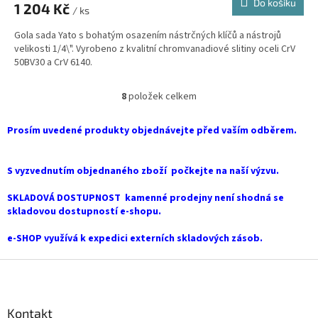
Do košíku
1 204 Kč
/ ks
Gola sada Yato s bohatým osazením nástrčných klíčů a nástrojů
velikosti 1/4\". Vyrobeno z kvalitní chromvanadiové slitiny oceli CrV
50BV30 a CrV 6140.
8
položek celkem
O
v
l
Prosím uvedené produkty objednávejte před vaším odběrem.
á
d
a
S vyzvednutím objednaného zboží počkejte na naší výzvu.
c
í
SKLADOVÁ DOSTUPNOST kamenné prodejny není shodná se
p
skladovou dostupností e-shopu.
r
v
e-SHOP využívá k expedici externích skladových zásob.
k
y
Z
v
á
ý
p
p
a
Kontakt
i