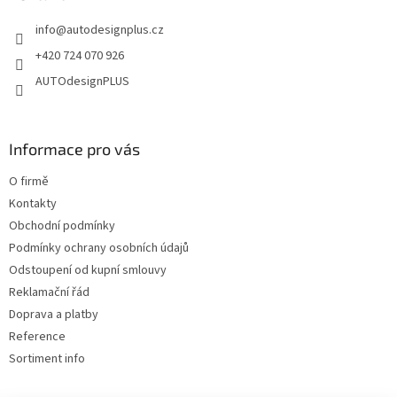
t
s
info
@
autodesignplus.cz
í
u
+420 724 070 926
AUTOdesignPLUS
Informace pro vás
O firmě
Kontakty
Obchodní podmínky
Podmínky ochrany osobních údajů
Odstoupení od kupní smlouvy
Reklamační řád
Doprava a platby
Reference
Sortiment info