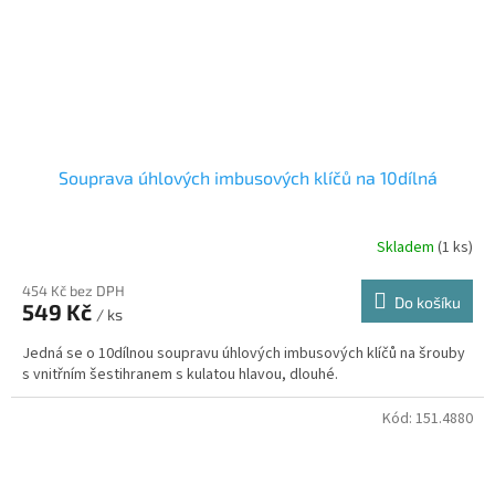
Souprava úhlových imbusových klíčů na 10dílná
Skladem
(1 ks)
454 Kč bez DPH
Do košíku
549 Kč
/ ks
Jedná se o 10dílnou soupravu úhlových imbusových klíčů na šrouby
s vnitřním šestihranem s kulatou hlavou, dlouhé.
Kód:
151.4880