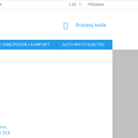
RANY OSOBNÍCH ÚDAJŮ
ODSTOUPENÍ OD KUPNÍ SMLOUVY
CZK
Přihlášení
REKLAMA
NÁKUPNÍ
Prázdný košík
KOŠÍK
 ZABEZPEČENÍ + KOMFORT
AUTO-MOTO ELEKTRO
AUTO MULT
0mm,
V, ECE