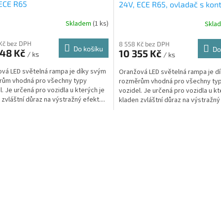
ECE R65
24V, ECE R65, ovladač s kon
zvoleného režimu
Skladem
(1 ks)
Skla
Kč bez DPH
8 558 Kč bez DPH
Do košíku
Do
048 Kč
10 355 Kč
/ ks
/ ks
vá LED světelná rampa je díky svým
Oranžová LED světelná rampa je d
rům vhodná pro všechny typy
rozměrům vhodná pro všechny ty
l. Je určená pro vozidla u kterých je
vozidel. Je určená pro vozidla u kt
 zvláštní důraz na výstražný efekt....
kladen zvláštní důraz na výstražný
Rampa je...
O
v
l
á
d
a
c
í
p
r
v