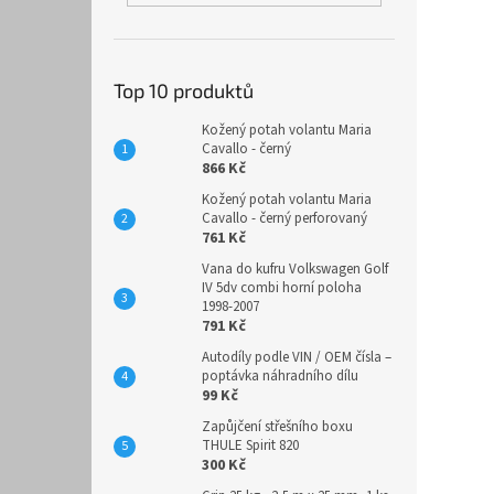
Top 10 produktů
Kožený potah volantu Maria
Cavallo - černý
866 Kč
Kožený potah volantu Maria
Cavallo - černý perforovaný
761 Kč
Vana do kufru Volkswagen Golf
IV 5dv combi horní poloha
1998-2007
791 Kč
Autodíly podle VIN / OEM čísla –
poptávka náhradního dílu
99 Kč
Zapůjčení střešního boxu
THULE Spirit 820
300 Kč