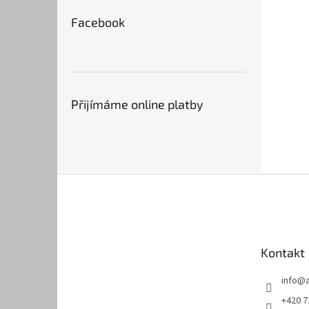
Facebook
Přijímáme online platby
Z
á
p
a
t
Kontakt
í
info
@
+420 7