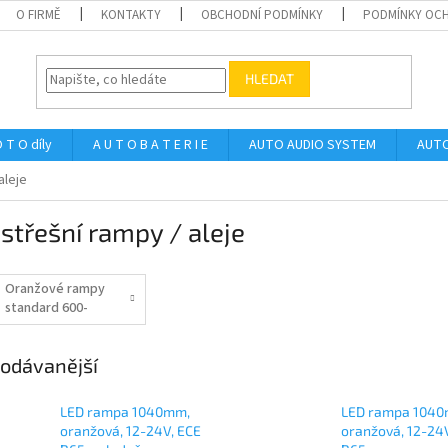
O FIRMĚ
KONTAKTY
OBCHODNÍ PODMÍNKY
PODMÍNKY OCH
HLEDAT
 T O díly
A U T O B A T E R I E
AUTO AUDIO SYSTEM
AUTO
aleje
střešní rampy / aleje
Oranžové rampy
standard 600-
1530 mm
odávanější
LED rampa 1040mm,
LED rampa 104
oranžová, 12-24V, ECE
oranžová, 12-24