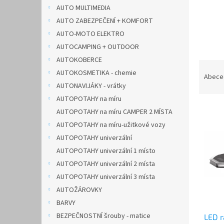
n
AUTO MULTIMEDIA
e
AUTO ZABEZPEČENÍ + KOMFORT
l
AUTO-MOTO ELEKTRO
AUTOCAMPING + OUTDOOR
AUTOKOBERCE
Ř
AUTOKOSMETIKA - chemie
a
Abece
AUTONAVIJÁKY - vrátky
z
e
AUTOPOTAHY na míru
V
n
AUTOPOTAHY na míru CAMPER 2 MÍSTA
ý
í
AUTOPOTAHY na míru-užitkové vozy
p
p
AUTOPOTAHY univerzální
i
r
AUTOPOTAHY univerzální 1 místo
s
o
p
d
AUTOPOTAHY univerzální 2 místa
r
u
AUTOPOTAHY univerzální 3 místa
o
k
AUTOŽÁROVKY
d
t
BARVY
u
ů
BEZPEČNOSTNÍ šrouby - matice
LED 
k