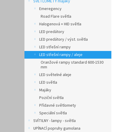
SVĚTLOMETY majáky
Emeregency
Road Flare světla
Halogenová + HID světla
LED predátory
LED predátory / výst. světla
LED střešní rampy
LED střešní rampy / aleje
Oranžové rampy standard 600-1530
mm
LED světelné aleje
LED světla
Majáky
Poziční světla
Přídavné světlomety
Speciální světla
SVÍTILNY - lampy - světla
UPÍNACÍ popruhy gumolana