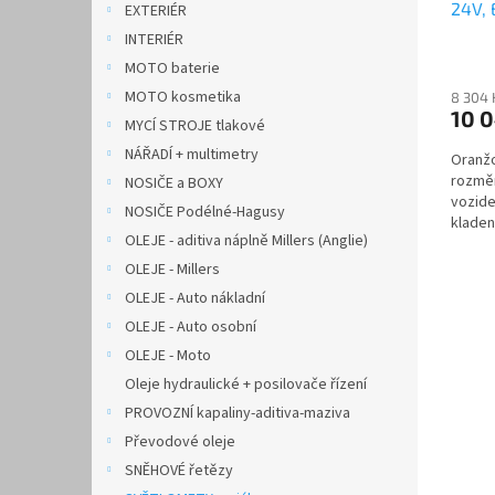
24V, 
t
EXTERIÉR
ů
INTERIÉR
MOTO baterie
MOTO kosmetika
8 304 
10 
MYCÍ STROJE tlakové
NÁŘADÍ + multimetry
Oranžo
rozmě
NOSIČE a BOXY
vozide
NOSIČE Podélné-Hagusy
kladen
OLEJE - aditiva náplně Millers (Anglie)
OLEJE - Millers
OLEJE - Auto nákladní
OLEJE - Auto osobní
OLEJE - Moto
Oleje hydraulické + posilovače řízení
PROVOZNÍ kapaliny-aditiva-maziva
Převodové oleje
SNĚHOVÉ řetězy