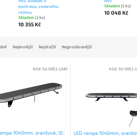
R65, ovladač s
R65
Skladem
(1 ks)
kontrolou zvoleného
režimu
10 048 Kč
Skladem
(2 ks)
10 355 Kč
dně
Nejlevnější
Nejdražší
Nejprodávanější
Kód:
SU-SRE1-1040
Kód:
SU-SRE1-
rampa 1040mm, oranžová, 12-
LED rampa 1040mm, oranžov