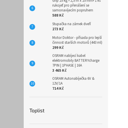
Grip 25 kg • 2,5 m x 25 mm• 1 ks
rukojeť pro přenášení se
samonavíjecím popruhem
588 Kč
Stupačka na zámek dveří
273 Kč
Motor Doktor - přísada pro lepší
činnost starších motorů (443 ml)
299 Kč
OSRAM nabíjecí kabel
elektromobily BATTERYcharge
7PIN | 1PHASE | 16A
3 465 Kč
OSRAM Autonabíječka 6V &
12V/1A
714 Kč
Toplist