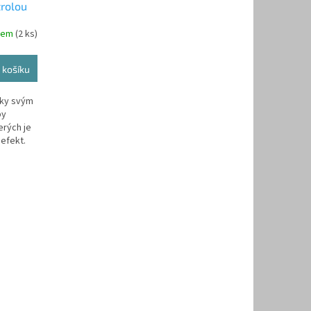
trolou
dem
(2 ks)
 košíku
íky svým
py
erých je
 efekt.