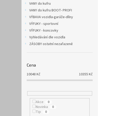
VANY do kufru
VANY do kufru BOOT- PROFI
VÝBAVA vozidla-garáže-dílny
VÝFUKY - sportovní
VÝFUKY - koncovky
Vyhledávání dle vozidla
ZÁSOBY ostatní nezařazené
Cena
10048
Kč
10355
Kč
Akce
0
Novinka
0
Tip
0