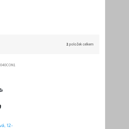
2
položek celkem
1040CON1
á, 12-