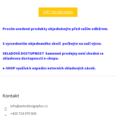
ZPĚT DO OBCHODU
Prosím uvedené produkty objednávejte před vaším odběrem.
S vyzvednutím objednaného zboží počkejte na naší výzvu.
SKLADOVÁ DOSTUPNOST kamenné prodejny není shodná se
skladovou dostupností e-shopu.
e-SHOP využívá k expedici externích skladových zásob.
Z
á
p
a
Kontakt
t
info
@
autodesignplus.cz
í
+420 724 070 926