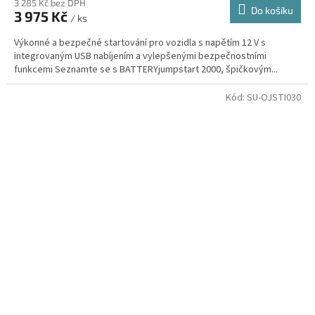
3 285 Kč bez DPH
Do košíku
3 975 Kč
/ ks
Výkonné a bezpečné startování pro vozidla s napětím 12 V s
integrovaným USB nabíjením a vylepšenými bezpečnostními
funkcemi Seznamte se s BATTERYjumpstart 2000, špičkovým...
Kód:
SU-OJSTI030