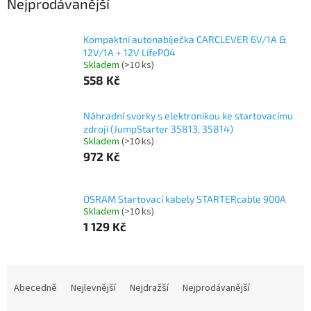
Nejprodávanější
Kompaktní autonabíječka CARCLEVER 6V/1A &
12V/1A + 12V LifePO4
Skladem
(>10 ks)
558 Kč
Náhradní svorky s elektronikou ke startovacímu
zdroji (JumpStarter 35813, 35814)
Skladem
(>10 ks)
972 Kč
OSRAM Startovací kabely STARTERcable 900A
Skladem
(>10 ks)
1 129 Kč
Ř
a
Abecedně
Nejlevnější
Nejdražší
Nejprodávanější
z