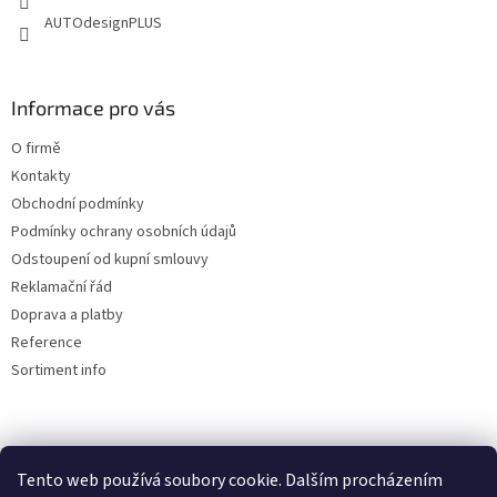
v
AUTOdesignPLUS
k
y
v
ý
Informace pro vás
p
i
O firmě
s
u
Kontakty
Obchodní podmínky
Podmínky ochrany osobních údajů
Odstoupení od kupní smlouvy
Reklamační řád
Doprava a platby
Reference
Sortiment info
Reklamační řád
Tento web používá soubory cookie. Dalším procházením