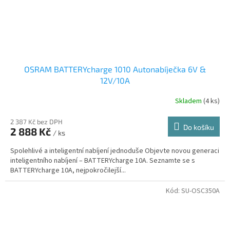
OSRAM BATTERYcharge 1010 Autonabíječka 6V &
12V/10A
Skladem
(4 ks)
2 387 Kč bez DPH
Do košíku
2 888 Kč
/ ks
Spolehlivé a inteligentní nabíjení jednoduše Objevte novou generaci
inteligentního nabíjení – BATTERYcharge 10A. Seznamte se s
BATTERYcharge 10A, nejpokročilejší...
Kód:
SU-OSC350A