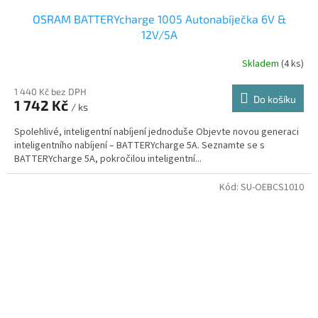
OSRAM BATTERYcharge 1005 Autonabíječka 6V &
12V/5A
Skladem
(4 ks)
1 440 Kč bez DPH
Do košíku
1 742 Kč
/ ks
Spolehlivé, inteligentní nabíjení jednoduše Objevte novou generaci
inteligentního nabíjení – BATTERYcharge 5A. Seznamte se s
BATTERYcharge 5A, pokročilou inteligentní...
Kód:
SU-OEBCS1010