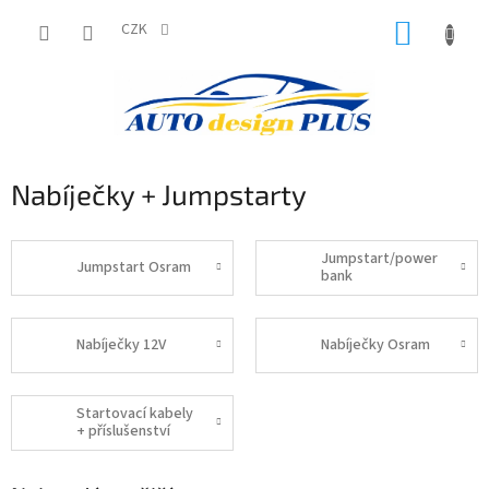
Přejít
NÁKUP
na
CZK
obsah
KOŠÍK
Nabíječky + Jumpstarty
Jumpstart/power
Jumpstart Osram
bank
Nabíječky 12V
Nabíječky Osram
Startovací kabely
+ příslušenství