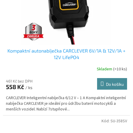
d
u
k
t
ů
Kompaktní autonabíječka CARCLEVER 6V/1A & 12V/1A +
12V LifePO4
Skladem
(>10 ks)
461 Kč bez DPH
Do košíku
558 Kč
/ ks
CARCLEVER Inteligentní nabíječka 6/12 V – 1 A Kompaktní inteligentní
nabíječka CARCLEVER je ideální pro údržbu baterií motocyklů a
menších vozidel. Nabízí 7stupňové...
Kód:
SU-358SV