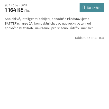
962 Kč bez DPH
Do košíku
1 164 Kč
/ ks
Spolehlivé, inteligentní nabíjení jednoduše Představujeme
BATTERYcharge 2A, kompaktní chytrou nabíječku baterií od
společnosti OSRAM, navrženou pro snadnou údržbu menších...
Kód:
SU-OEBCS1005