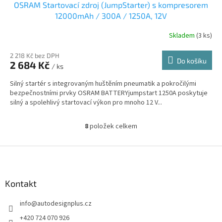
OSRAM Startovací zdroj (JumpStarter) s kompresorem
12000mAh / 300A / 1250A, 12V
Skladem
(3 ks)
2 218 Kč bez DPH
Do košíku
2 684 Kč
/ ks
Silný startér s integrovaným huštěním pneumatik a pokročilými
bezpečnostními prvky OSRAM BATTERYjumpstart 1250A poskytuje
silný a spolehlivý startovací výkon pro mnoho 12 V...
8
položek celkem
O
v
l
Z
á
á
d
p
a
a
Kontakt
c
t
í
info
@
autodesignplus.cz
í
p
r
+420 724 070 926