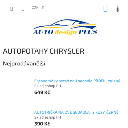
Přejít
NÁKUP
na
CZK
obsah
KOŠÍK
AUTOPOTAHY CHRYSLER
Nejprodávanější
Ergonomický potah na 1 sedadlo PROFIL, zelený
Sklad eshop PH
649 Kč
AUTOTRIČKA NA DVĚ SEDADLA- 2 KUSY, ČERNÉ
Sklad eshop PH
390 Kč