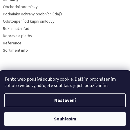
Obchodní podmínky
Podmínky ochrany osobních údajů
Odstoupení od kupní smlouvy
Reklamační řád
Doprava a platby
Reference
Sortiment info
Reklamační řád
Tento web používá soubory cookie. Dalším procházením
🏖️ DOVOLENÁ 6.8.2026 —
tohoto webu vyjadřujete souhlas s jejich používáním.
kamenná prodejna uzavřena.
Nastavení
Objednávky přijímáme i během
Vytvořil Shoptet
dovolené, expedice a osobní výdej
proběhnou až po jejím skončení.
Souhlasím
Copyright 2026
AUTOdesignPLUS
. Všechna práva vyhrazena.