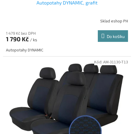
Autopotahy DYNAMIC, grafit
Sklad eshop PH
1 479 Kč bez DPH
Do košíku
1 790 Kč
/ ks
Autopotahy DYNAMIC
Kód:
AM-31130-T13