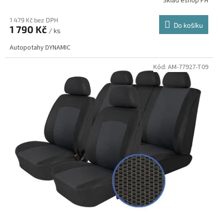
Sklad eshop PH
1 479 Kč bez DPH
Do košíku
1 790 Kč
/ ks
Autopotahy DYNAMIC
Kód:
AM-77927-T09