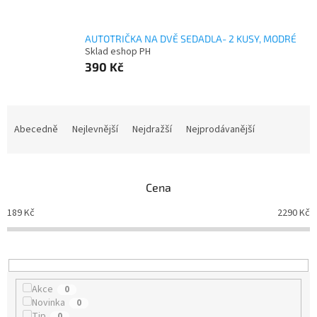
AUTOTRIČKA NA DVĚ SEDADLA- 2 KUSY, MODRÉ
Sklad eshop PH
390 Kč
Ř
a
Abecedně
Nejlevnější
Nejdražší
Nejprodávanější
z
e
n
Cena
í
p
189
Kč
2290
Kč
r
o
d
u
k
Akce
0
t
Novinka
0
ů
Tip
0