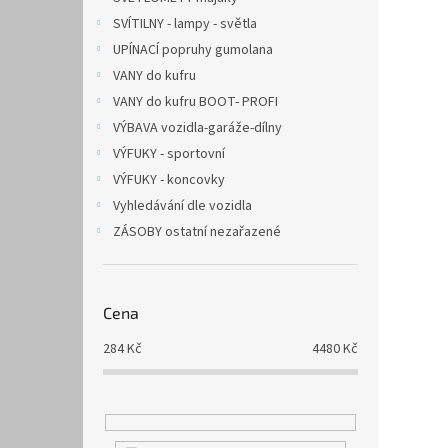
SVÍTILNY - lampy - světla
UPÍNACÍ popruhy gumolana
VANY do kufru
VANY do kufru BOOT- PROFI
VÝBAVA vozidla-garáže-dílny
VÝFUKY - sportovní
VÝFUKY - koncovky
Vyhledávání dle vozidla
ZÁSOBY ostatní nezařazené
Cena
284
Kč
4480
Kč