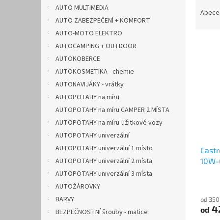
Ř
n
AUTO MULTIMEDIA
a
e
Abece
AUTO ZABEZPEČENÍ + KOMFORT
z
l
e
AUTO-MOTO ELEKTRO
V
n
AUTOCAMPING + OUTDOOR
ý
í
AUTOKOBERCE
p
p
AUTOKOSMETIKA - chemie
i
r
AUTONAVIJÁKY - vrátky
s
o
p
AUTOPOTAHY na míru
d
r
u
AUTOPOTAHY na míru CAMPER 2 MÍSTA
o
k
AUTOPOTAHY na míru-užitkové vozy
d
t
AUTOPOTAHY univerzální
u
ů
AUTOPOTAHY univerzální 1 místo
Castr
k
10W-
AUTOPOTAHY univerzální 2 místa
t
ů
AUTOPOTAHY univerzální 3 místa
AUTOŽÁROVKY
BARVY
od 350
4
od
BEZPEČNOSTNÍ šrouby - matice