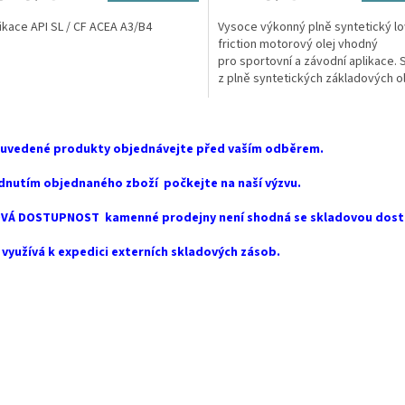
ikace API SL / CF ACEA A3/B4
Vysoce výkonný plně syntetický l
friction motorový olej vhodný
pro sportovní a závodní aplikace.
z plně syntetických základových o
s použitím...
O
v
 uvedené produkty objednávejte před vaším odběrem.
l
á
dnutím objednaného zboží počkejte na naší výzvu.
d
a
VÁ DOSTUPNOST kamenné prodejny není shodná se skladovou dost
c
í
využívá k expedici externích skladových zásob.
p
r
v
k
y
v
ý
p
i