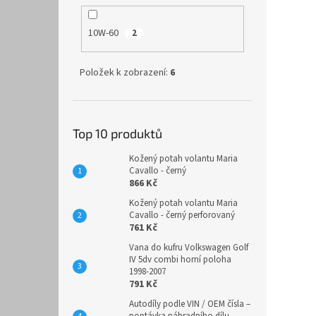
10W-60
2
Položek k zobrazení:
6
Top 10 produktů
Kožený potah volantu Maria
Cavallo - černý
866 Kč
Kožený potah volantu Maria
Cavallo - černý perforovaný
761 Kč
Vana do kufru Volkswagen Golf
IV 5dv combi horní poloha
1998-2007
791 Kč
Autodíly podle VIN / OEM čísla –
poptávka náhradního dílu