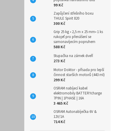
99 Kč
Zapůjčení střešního boxu
THULE Spirit 820
300 Kč
Grip 25 kg • 2,5 m x 25 mm• 1 ks
rukojeť pro přenášení se
samonavíjecím popruhem
588 Kč
Stupačka na zámek dveří
273 Kč
Motor Doktor - přísada pro lepší
činnost starších motorů (443 ml)
299 Kč
OSRAM nabíjecí kabel
elektromobily BATTERYcharge
7PIN | 1PHASE | 16A
3 465 Kč
OSRAM Autonabíječka 6V &
12V/1A
714 Kč