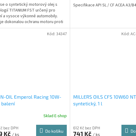
se o syntetický motorový olej s
Specifikace API SL / CF ACEA A3/B
logií TITANIUM FST určený pro
í a vysoce výkonné automobily.
uje dokonalou ochranu motoru proti
dné zátěži. Castrol...
Kód:
34347
Kód:
AC
N-OIL Emperol Racing 10W-
MILLERS OILS CFS 10W60 NT
 balení
syntetický, 1 l
Sklad E-shop
Kč bez DPH
612 Kč bez DPH
Do košíku
Do
9 Kč
741 Kč
/ ks
/ ks