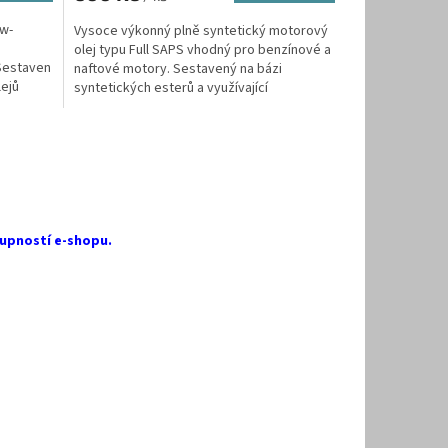
ow-
Vysoce výkonný plně syntetický motorový
olej typu Full SAPS vhodný pro benzínové a
 Sestaven
naftové motory. Sestavený na bázi
lejů
syntetických esterů a využívající
osvědčenou originální...
upností e-shopu.