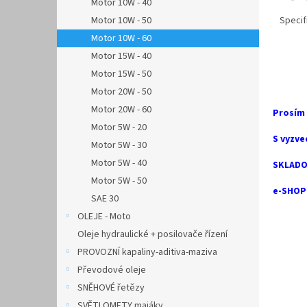
Motor 10W - 40
Motor 10W - 50
Specif
Motor 10W - 60
Motor 15W - 40
Motor 15W - 50
Motor 20W - 50
Motor 20W - 60
Prosím
Motor 5W - 20
S vyzve
Motor 5W - 30
Motor 5W - 40
SKLADO
Motor 5W - 50
e-SHOP 
SAE 30
OLEJE - Moto
Oleje hydraulické + posilovače řízení
PROVOZNÍ kapaliny-aditiva-maziva
Převodové oleje
SNĚHOVÉ řetězy
SVĚTLOMETY majáky