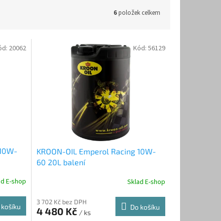
6
položek celkem
ód:
20062
Kód:
56129
 10W-
KROON-OIL Emperol Racing 10W-
60 20L balení
ad E-shop
Sklad E-shop
3 702 Kč bez DPH
 košíku
Do košíku
4 480 Kč
/ ks