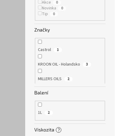
Akce
0
Novinka
0
Tip
0
Značky
Castrol
1
KROON OIL - Holandsko
3
MILLERS OILS
2
Balení
1L
2
Viskozita
?