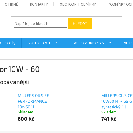
O FIRMĚ
KONTAKTY
OBCHODNÍ PODMÍNKY
PODMÍNKY OCH
HLEDAT
 T O díly
A U T O B A T E R I E
AUTO AUDIO SYSTEM
AUTO
or 10W - 60
odávanější
MILLERS OILS EE
MILLERS OILS CF
PERFORMANCE
10W60 NT+ plně
10w60 1l
syntetický, 1 l
Skladem
Skladem
600 Kč
741 Kč