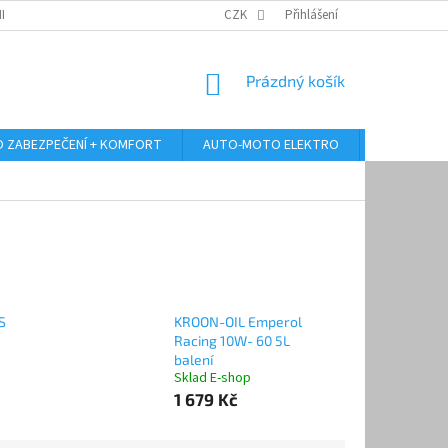
RANY OSOBNÍCH ÚDAJŮ
ODSTOUPENÍ OD KUPNÍ SMLOUVY
CZK
Přihlášení
REKLAMA
NÁKUPNÍ
Prázdný košík
KOŠÍK
 ZABEZPEČENÍ + KOMFORT
AUTO-MOTO ELEKTRO
AUTO MULT
S
KROON-OIL Emperol
Racing 10W- 60 5L
balení
Sklad E-shop
1 679 Kč