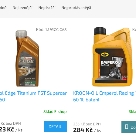
dně
Nejlevnější
Nejdražší
Nejprodávanější
Kód:
1595CC CAS
K
ol Edge Titanium FST Supercar
KROON-OIL Emperol Racing
60
60 1L balení
Sklad E-shop
Skl
 Kč bez DPH
235 Kč bez DPH
DETAIL
Do
23 Kč
284 Kč
/ ks
/ ks