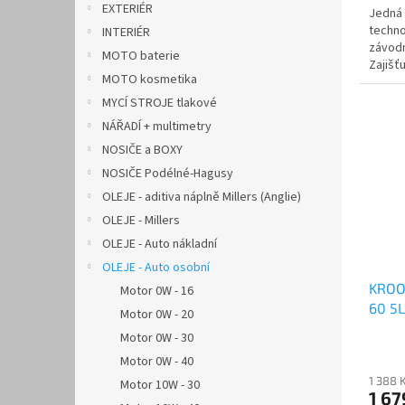
EXTERIÉR
Jedná 
techno
INTERIÉR
závodn
MOTO baterie
Zajišť
MOTO kosmetika
mimořá
MYCÍ STROJE tlakové
NÁŘADÍ + multimetry
NOSIČE a BOXY
NOSIČE Podélné-Hagusy
OLEJE - aditiva náplně Millers (Anglie)
OLEJE - Millers
OLEJE - Auto nákladní
OLEJE - Auto osobní
KROO
Motor 0W - 16
60 5L
Motor 0W - 20
Motor 0W - 30
Motor 0W - 40
1 388 
Motor 10W - 30
1 67