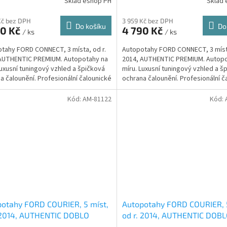
Sklad eshop PH
Sklad 
Kč bez DPH
3 959 Kč bez DPH
Do košíku
Do
90 Kč
4 790 Kč
/ ks
/ ks
tahy FORD CONNECT, 3 místa, od r.
Autopotahy FORD CONNECT, 3 místa
AUTHENTIC PREMIUM. Autopotahy na
2014, AUTHENTIC PREMIUM. Autopo
Luxusní tuningový vzhled a špičková
míru. Luxusní tuningový vzhled a š
a čalounění. Profesionální čalounické
ochrana čalounění. Profesionální č
ání....
zpracování....
Kód:
AM-81122
Kód:
otahy FORD COURIER, 5 míst,
Autopotahy FORD COURIER, 5
 2014, AUTHENTIC DOBLO
od r. 2014, AUTHENTIC DOB
x béžový
Matrix šedý