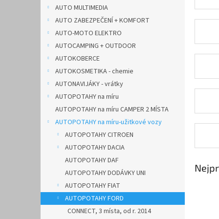
n
AUTO MULTIMEDIA
e
AUTO ZABEZPEČENÍ + KOMFORT
l
AUTO-MOTO ELEKTRO
AUTOCAMPING + OUTDOOR
AUTOKOBERCE
AUTOKOSMETIKA - chemie
AUTONAVIJÁKY - vrátky
AUTOPOTAHY na míru
AUTOPOTAHY na míru CAMPER 2 MÍSTA
AUTOPOTAHY na míru-užitkové vozy
AUTOPOTAHY CITROEN
AUTOPOTAHY DACIA
AUTOPOTAHY DAF
Nejpr
AUTOPOTAHY DODÁVKY UNI
AUTOPOTAHY FIAT
AUTOPOTAHY FORD
CONNECT, 3 místa, od r. 2014