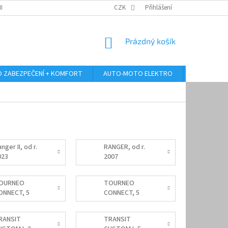
RANY OSOBNÍCH ÚDAJŮ
ODSTOUPENÍ OD KUPNÍ SMLOUVY
CZK
Přihlášení
REKLAMA
NÁKUPNÍ
Prázdný košík
KOŠÍK
 ZABEZPEČENÍ + KOMFORT
AUTO-MOTO ELEKTRO
AUTO MULT
nger II, od r.
RANGER, od r.
023
2007
OURNEO
TOURNEO
ONNECT, 5
CONNECT, 5
st, od r. 2014-
míst, od r. 2023
022
RANSIT
TRANSIT