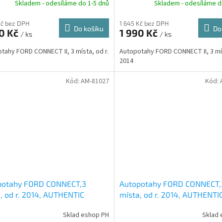
R
Skladem - odesíláme do 1-5 dnů
Skladem - odesíláme d
M
Kč bez DPH
1 645 Kč bez DPH
Do košíku
Do
90 Kč
1 990 Kč
/ ks
/ ks
A
tahy FORD CONNECT II, 3 místa, od r.
Autopotahy FORD CONNECT II, 3 mís
2014
Kód:
AM-81027
Kód:
potahy FORD CONNECT,3
Autopotahy FORD CONNECT,
, od r. 2014, AUTHENTIC
místa, od r. 2014, AUTHENTI
IUM Matrix béžový
PREMIUM Matrix šedý
Sklad eshop PH
Sklad 