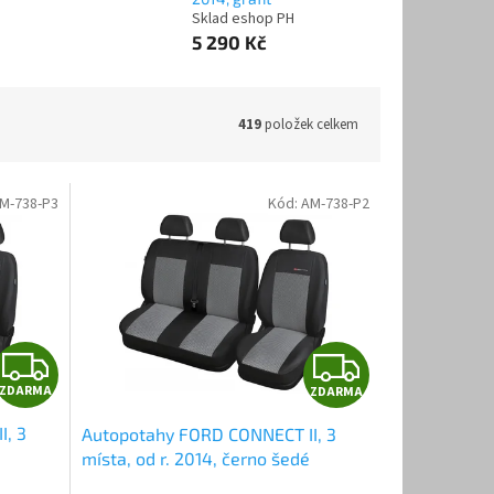
Sklad eshop PH
5 290 Kč
419
položek celkem
M-738-P3
Kód:
AM-738-P2
Z
Z
ZDARMA
ZDARMA
D
D
I, 3
Autopotahy FORD CONNECT II, 3
A
A
místa, od r. 2014, černo šedé