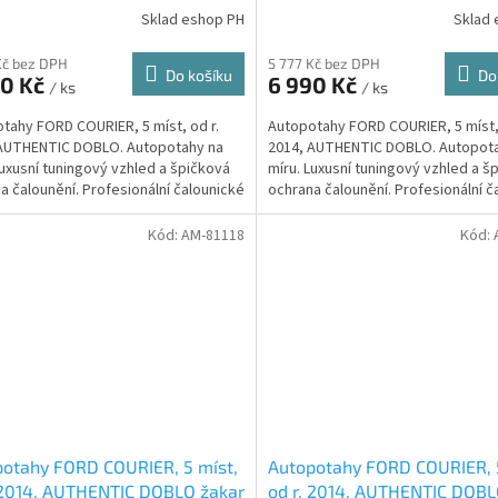
Sklad eshop PH
Sklad 
Kč bez DPH
5 777 Kč bez DPH
Do košíku
Do
90 Kč
6 990 Kč
/ ks
/ ks
tahy FORD COURIER, 5 míst, od r.
Autopotahy FORD COURIER, 5 míst, 
 AUTHENTIC DOBLO. Autopotahy na
2014, AUTHENTIC DOBLO. Autopot
Luxusní tuningový vzhled a špičková
míru. Luxusní tuningový vzhled a š
a čalounění. Profesionální čalounické
ochrana čalounění. Profesionální č
ání....
zpracování....
Kód:
AM-81118
Kód:
otahy FORD COURIER, 5 míst,
Autopotahy FORD COURIER, 5
 2014, AUTHENTIC DOBLO žakar
od r. 2014, AUTHENTIC DOBL