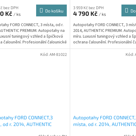
Kč bez DPH
3 959 Kč bez DPH
Do košíku
Do
90 Kč
4 790 Kč
/ ks
/ ks
tahy FORD CONNECT, 3 místa, od r.
Autopotahy FORD CONNECT, 3 místa
AUTHENTIC PREMIUM. Autopotahy na
2014, AUTHENTIC PREMIUM. Autopo
Luxusní tuningový vzhled a špičková
míru. Luxusní tuningový vzhled a š
a čalounění. Profesionální čalounické
ochrana čalounění. Profesionální č
ání....
zpracování....
Kód:
AM-81022
Kód:
potahy FORD CONNECT,3
Autopotahy FORD CONNECT,
, od r. 2014, AUTHENTIC
místa, od r. 2014, AUTHENTI
IUM žakar Avio
PREMIUM žakar červený