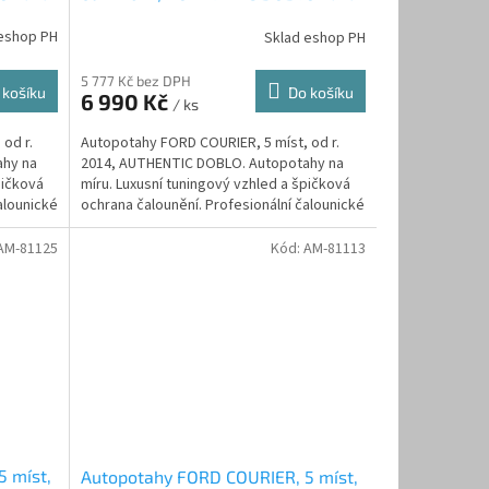
modrý
eshop PH
Sklad eshop PH
5 777 Kč bez DPH
 košíku
Do košíku
6 990 Kč
/ ks
od r.
Autopotahy FORD COURIER, 5 míst, od r.
ahy na
2014, AUTHENTIC DOBLO. Autopotahy na
pičková
míru. Luxusní tuningový vzhled a špičková
alounické
ochrana čalounění. Profesionální čalounické
zpracování....
AM-81125
Kód:
AM-81113
 míst,
Autopotahy FORD COURIER, 5 míst,