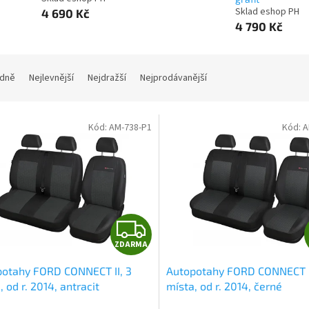
Sklad eshop PH
4 690 Kč
4 790 Kč
dně
Nejlevnější
Nejdražší
Nejprodávanější
Kód:
AM-738-P1
Kód:
A
Z
ZDARMA
D
otahy FORD CONNECT II, 3
Autopotahy FORD CONNECT I
A
, od r. 2014, antracit
místa, od r. 2014, černé