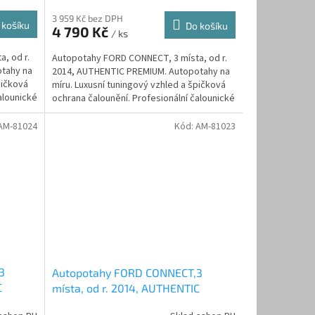
3 959 Kč bez DPH
 košíku
Do košíku
4 790 Kč
/ ks
, od r.
Autopotahy FORD CONNECT, 3 místa, od r.
tahy na
2014, AUTHENTIC PREMIUM. Autopotahy na
pičková
míru. Luxusní tuningový vzhled a špičková
alounické
ochrana čalounění. Profesionální čalounické
zpracování....
AM-81024
Kód:
AM-81023
3
Autopotahy FORD CONNECT,3
C
místa, od r. 2014, AUTHENTIC
PREMIUM žakar modrý