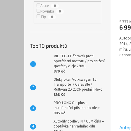
Avio
Akce
0
Novinka
0
Tip
0
5 777 
6 9
Autopo
2014,
Top 10 produktů
míru. 
ochran
MILITEC-1 Přípravek proti
zpracov
opotřebení motoru / pro snížení
spotřeby oleje 250ML
870 Kč
Ofuky oken Volkswagen T5
Transporter / Caravelle /
Multivan 2D 2003- přední | Heko
858 Kč
PRO-LONG OIL plus –
multifunkční přísada do oleje
985 Kč
Autodíly podle VIN / OEM čísla –
poptávka náhradního dílu
Autop