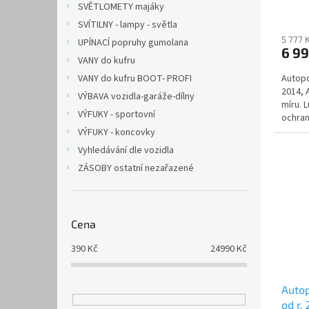
SVĚTLOMETY majáky
SVÍTILNY - lampy - světla
5 777 
UPÍNACÍ popruhy gumolana
6 9
VANY do kufru
VANY do kufru BOOT- PROFI
Autopo
2014,
VÝBAVA vozidla-garáže-dílny
míru. 
VÝFUKY - sportovní
ochran
zpracov
VÝFUKY - koncovky
Vyhledávání dle vozidla
ZÁSOBY ostatní nezařazené
Cena
390
Kč
24990
Kč
Autop
od r.