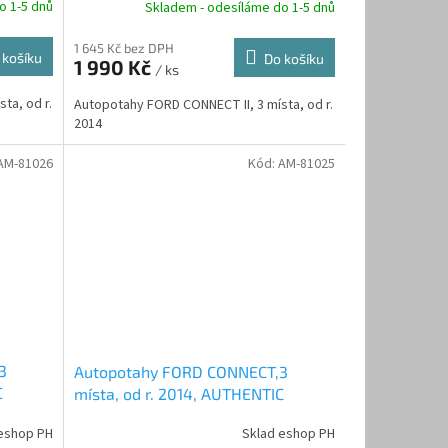
R
R
o 1-5 dnů
Skladem - odesíláme do 1-5 dnů
M
M
1 645 Kč bez DPH
 košíku
Do košíku
1 990 Kč
/ ks
A
A
ta, od r.
Autopotahy FORD CONNECT II, 3 místa, od r.
2014
AM-81026
Kód:
AM-81025
3
Autopotahy FORD CONNECT,3
C
místa, od r. 2014, AUTHENTIC
PREMIUM žakar Audi
eshop PH
Sklad eshop PH