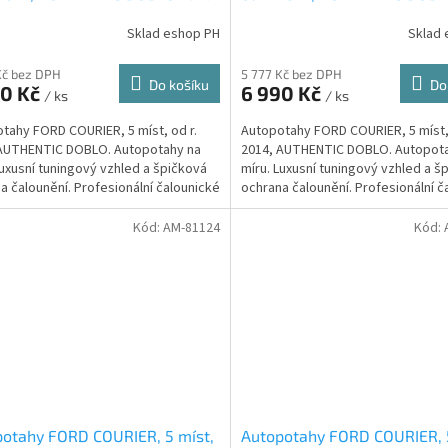
červený
Sklad eshop PH
Sklad 
Kč bez DPH
5 777 Kč bez DPH
Do košíku
Do
90 Kč
6 990 Kč
/ ks
/ ks
tahy FORD COURIER, 5 míst, od r.
Autopotahy FORD COURIER, 5 míst, 
 AUTHENTIC DOBLO. Autopotahy na
2014, AUTHENTIC DOBLO. Autopot
Luxusní tuningový vzhled a špičková
míru. Luxusní tuningový vzhled a š
a čalounění. Profesionální čalounické
ochrana čalounění. Profesionální č
ání....
zpracování....
Kód:
AM-81124
Kód:
otahy FORD COURIER, 5 míst,
Autopotahy FORD COURIER, 5