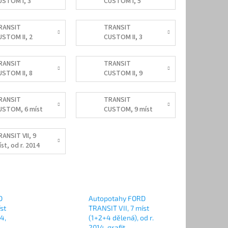
USTOM I, 3
CUSTOM I, 5
sta, od r.
míst, od r. 2012-
012-2023
2023
RANSIT
TRANSIT
USTOM II, 2
CUSTOM II, 3
sta, od r. 2023
místa, od r. 2023
RANSIT
TRANSIT
USTOM II, 8
CUSTOM II, 9
st, od r. 2023
míst, od r. 2023
RANSIT
TRANSIT
USTOM, 6 míst
CUSTOM, 9 míst
RANSIT VII, 9
st, od r. 2014
D
Autopotahy FORD
st
TRANSIT VII, 7 míst
14,
(1+2+4 dělená), od r.
2014, grafit