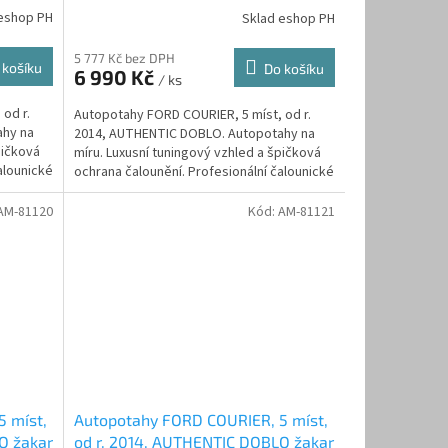
eshop PH
Sklad eshop PH
5 777 Kč bez DPH
 košíku
Do košíku
6 990 Kč
/ ks
od r.
Autopotahy FORD COURIER, 5 míst, od r.
ahy na
2014, AUTHENTIC DOBLO. Autopotahy na
pičková
míru. Luxusní tuningový vzhled a špičková
alounické
ochrana čalounění. Profesionální čalounické
zpracování....
AM-81120
Kód:
AM-81121
 míst,
Autopotahy FORD COURIER, 5 míst,
O žakar
od r. 2014, AUTHENTIC DOBLO žakar