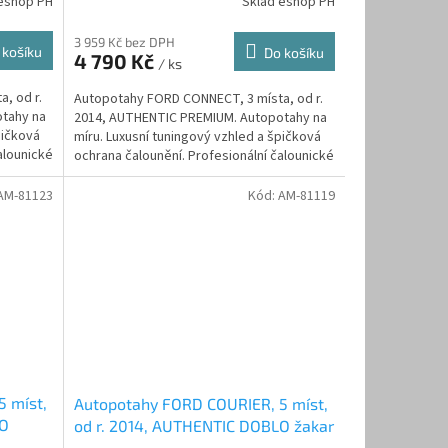
eshop PH
Sklad eshop PH
3 959 Kč bez DPH
 košíku
Do košíku
4 790 Kč
/ ks
, od r.
Autopotahy FORD CONNECT, 3 místa, od r.
tahy na
2014, AUTHENTIC PREMIUM. Autopotahy na
pičková
míru. Luxusní tuningový vzhled a špičková
alounické
ochrana čalounění. Profesionální čalounické
zpracování....
AM-81123
Kód:
AM-81119
 míst,
Autopotahy FORD COURIER, 5 míst,
LO
od r. 2014, AUTHENTIC DOBLO žakar
Audi