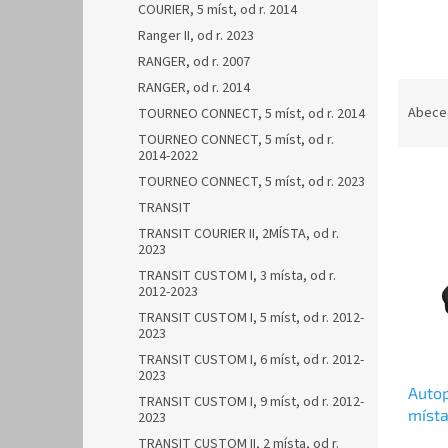
COURIER, 5 míst, od r. 2014
Ranger II, od r. 2023
RANGER, od r. 2007
Ř
RANGER, od r. 2014
a
Abece
TOURNEO CONNECT, 5 míst, od r. 2014
z
TOURNEO CONNECT, 5 míst, od r.
e
2014-2022
V
n
TOURNEO CONNECT, 5 míst, od r. 2023
ý
í
TRANSIT
p
p
TRANSIT COURIER II, 2MÍSTA, od r.
i
r
2023
s
o
TRANSIT CUSTOM I, 3 místa, od r.
p
d
2012-2023
r
u
TRANSIT CUSTOM I, 5 míst, od r. 2012-
o
k
2023
d
t
TRANSIT CUSTOM I, 6 míst, od r. 2012-
u
ů
2023
Autop
k
TRANSIT CUSTOM I, 9 míst, od r. 2012-
místa
t
2023
ů
TRANSIT CUSTOM II, 2 místa, od r.