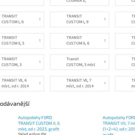
COURIER II,
C
2MÍSTA, od r.
mí
2023
2
TRANSIT
TRANSIT
T
CUSTOM I, 6
CUSTOM I, 9
C
míst, od r. 2012-
míst, od r. 2012-
mí
2023
2023
TRANSIT
TRANSIT
T
CUSTOM II, 5
CUSTOM II, 6
C
míst, od r. 2023
míst, od r. 2023
mí
TRANSIT
Transit
T
CUSTOM, 3
CUSTOM, 5 míst
C
místa
TRANSIT VII, 6
TRANSIT VII, 7
T
míst, od r. 2014
míst, od r. 2014
mí
odávanější
Autopotahy FORD
Autopotahy FOR
TRANSIT CUSTOM II, 6
TRANSIT VII, 7 mí
míst, od r. 2023, grafit
(1+2+4), od r. 20
Sklad eshop PH
grafit