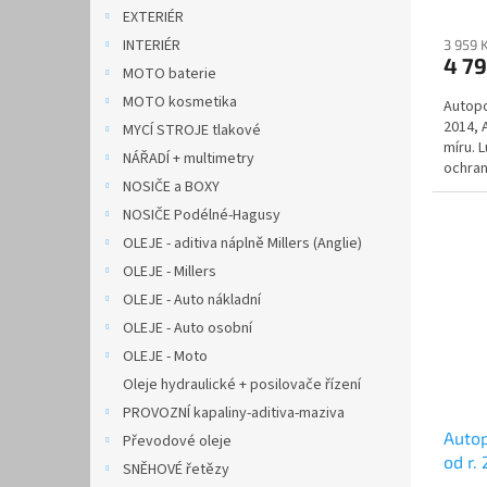
EXTERIÉR
INTERIÉR
3 959 
4 7
MOTO baterie
MOTO kosmetika
Autopo
2014, 
MYCÍ STROJE tlakové
míru. 
NÁŘADÍ + multimetry
ochran
NOSIČE a BOXY
zpracov
NOSIČE Podélné-Hagusy
OLEJE - aditiva náplně Millers (Anglie)
OLEJE - Millers
OLEJE - Auto nákladní
OLEJE - Auto osobní
OLEJE - Moto
Oleje hydraulické + posilovače řízení
PROVOZNÍ kapaliny-aditiva-maziva
Autop
Převodové oleje
od r.
SNĚHOVÉ řetězy
Matri