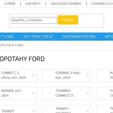
O FIRMĚ
KONTAKTY
OBCHODNÍ PODMÍNKY
PODMÍNKY OCH
HLEDAT
 T O díly
A U T O B A T E R I E
AUTO AUDIO SYSTEM
AUTO
OPOTAHY FORD
OPOTAHY FORD
CONNECT, 3
COURIER, 5 míst,
Ra
místa, od r. 2014
od r. 2014
2
RANGER, od r.
TOURNEO
T
2014
CONNECT, 5
C
míst, od r. 2014
mí
2
TRANSIT
T
TRANSIT