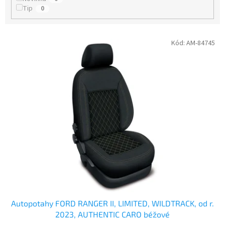
ů
Tip
0
V
Kód:
AM-84745
ý
p
i
s
p
r
o
d
u
k
t
ů
Autopotahy FORD RANGER II, LIMITED, WILDTRACK, od r.
2023, AUTHENTIC CARO béžové