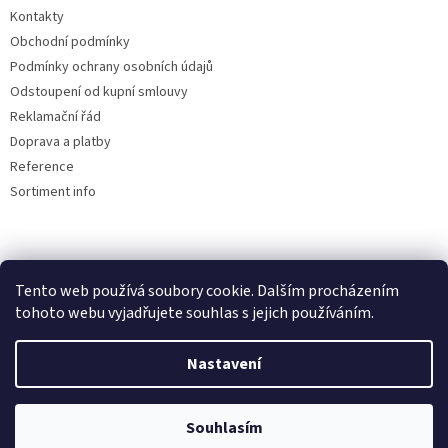
Kontakty
Obchodní podmínky
Podmínky ochrany osobních údajů
Odstoupení od kupní smlouvy
Reklamační řád
Doprava a platby
Reference
Sortiment info
Reklamační řád
Tento web používá soubory cookie. Dalším procházením
🏖️ DOVOLENÁ 6.8.2026 —
tohoto webu vyjadřujete souhlas s jejich používáním.
kamenná prodejna uzavřena.
Nastavení
Objednávky přijímáme i během
Vytvořil Shoptet
dovolené, expedice a osobní výdej
proběhnou až po jejím skončení.
Souhlasím
Copyright 2026
AUTOdesignPLUS
. Všechna práva vyhrazena.