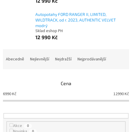
12 990 Kč
Autopotahy FORD RANGER II, LIMITED,
WILDTRACK, od r. 2023, AUTHENTIC VELVET
modrý
Sklad eshop PH
12 990 Kč
Ř
a
Abecedně
Nejlevnější
Nejdražší
Nejprodávanější
z
e
n
Cena
í
p
6990
Kč
12990
Kč
r
o
d
u
k
Akce
0
t
Novinka
0