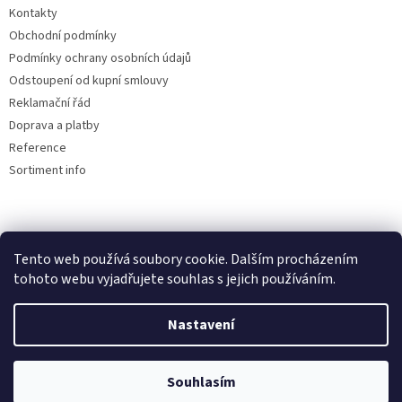
u
Kontakty
Obchodní podmínky
Podmínky ochrany osobních údajů
Odstoupení od kupní smlouvy
Reklamační řád
Doprava a platby
Reference
Sortiment info
Reklamační řád
Tento web používá soubory cookie. Dalším procházením
tohoto webu vyjadřujete souhlas s jejich používáním.
Nastavení
Vytvořil Shoptet
Souhlasím
Copyright 2026
AUTOdesignPLUS
. Všechna práva vyhrazena.