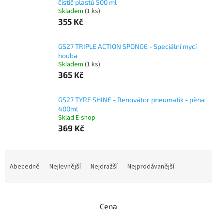
čistič plastů 500 ml
Skladem
(1 ks)
355 Kč
GS27 TRIPLE ACTION SPONGE - Speciální mycí
houba
Skladem
(1 ks)
365 Kč
GS27 TYRE SHINE - Renovátor pneumatik - pěna
400ml
Sklad E-shop
369 Kč
Ř
a
Abecedně
Nejlevnější
Nejdražší
Nejprodávanější
z
e
n
Cena
í