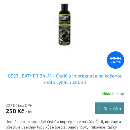
s
p
r
o
d
u
k
t
ů
475 Kč
–47 %
GS27 LEATHER BALM - Čistič a impregnace na koženou
moto výbavu 200ml
Sklad E-shop
207 Kč bez DPH
Do košíku
250 Kč
/ ks
Jedná se o je speciální čistič a impregnace na kůži. Čistí, udržuje a
ošetřuje všechny typy kůže (sedla, bundy, boty, rukavice, tašky