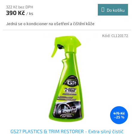
322 Kč bez DPH
Do košíku
390 Kč
/ ks
Jedná se o kondicioner na ošetření a čištění kůže
Kód:
CL120172
475 Kč
–25 %
GS27 PLASTICS & TRIM RESTORER - Extra silný čistič