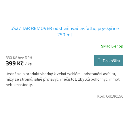
GS27 TAR REMOVER odstraňovač asfaltu, pryskyřice
250 ml
Sklad E-shop
330 Kč bez DPH
Do košíku
399 Kč
/ ks
Jedná se o produkt vhodný k velmi rychlému odstranění asfaltu,
mízy ze stromů, silně přilnavých nečistot, zbytků pohonných hmot
nebo mastnoty.
Kód:
OU180150