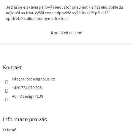
Jedná se e aktivní pěnový renovátor pneumatik z našeho pohledu
nejlepší na trhu. Vyšší cena odpovídá vyšší kvalitě při nižší
spotřebě s dlouhodobým efektem.
6
položek celkem
O
v
l
Z
á
á
d
p
a
a
Kontakt
c
t
í
info
@
autodesignplus.cz
í
p
r
+420 724 070 926
v
AUTOdesignPLUS
k
y
v
ý
Informace pro vás
p
i
O firmě
s