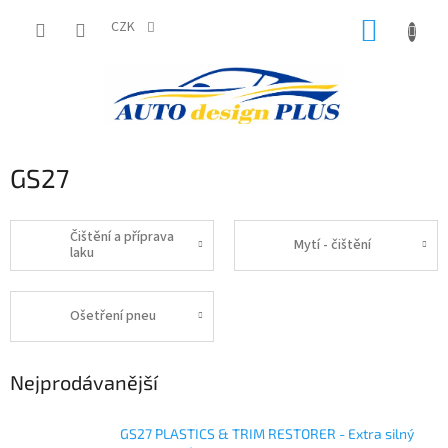
Přejít
NÁKUP
na
CZK
obsah
KOŠÍK
GS27
Čištění a příprava
Mytí - čištění
laku
Ošetření pneu
Nejprodávanější
GS27 PLASTICS & TRIM RESTORER - Extra silný