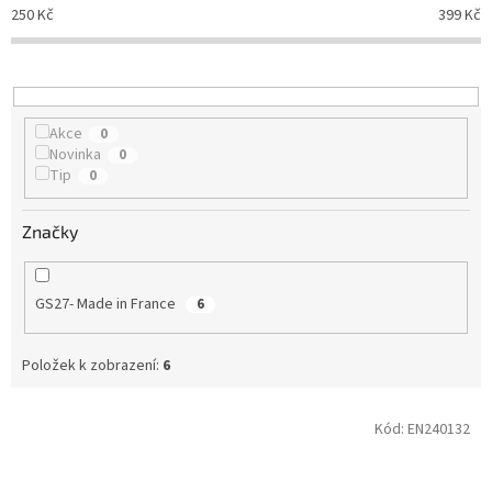
p
250
Kč
399
Kč
r
o
d
u
k
Akce
0
t
Novinka
0
ů
Tip
0
Značky
GS27- Made in France
6
Položek k zobrazení:
6
V
Kód:
EN240132
ý
p
i