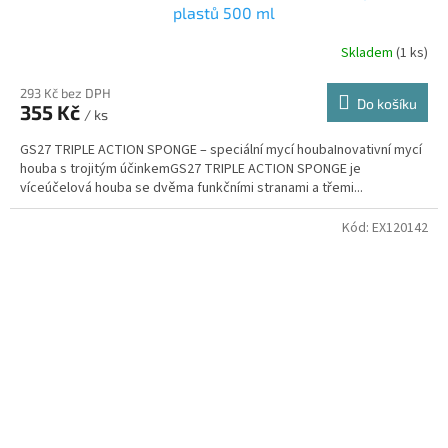
plastů 500 ml
Skladem
(1 ks)
293 Kč bez DPH
Do košíku
355 Kč
/ ks
GS27 TRIPLE ACTION SPONGE – speciální mycí houbaInovativní mycí
houba s trojitým účinkemGS27 TRIPLE ACTION SPONGE je
víceúčelová houba se dvěma funkčními stranami a třemi...
Kód:
EX120142