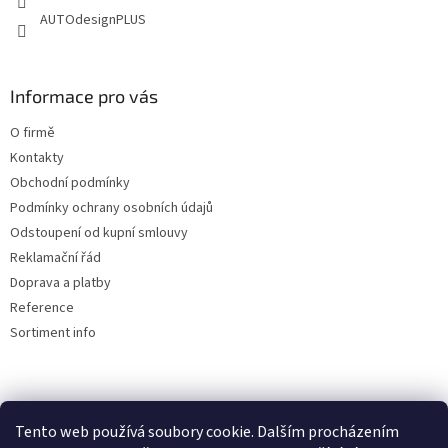
v
AUTOdesignPLUS
ý
p
i
s
Informace pro vás
u
O firmě
Kontakty
Obchodní podmínky
Podmínky ochrany osobních údajů
Odstoupení od kupní smlouvy
Reklamační řád
Doprava a platby
Reference
Sortiment info
Reklamační řád
Tento web používá soubory cookie. Dalším procházením