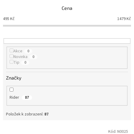
n
Cena
í
p
495
Kč
1479
Kč
r
o
d
u
k
Akce
0
t
Novinka
0
ů
Tip
0
Značky
Rider
87
Položek k zobrazení:
87
V
Kód:
N0025