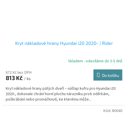
Kryt nákladové hrany Hyundai i20 2020- | Rider
Skladem - odesíláme do 3-5 dnů
672 Kč bez DPH
Do košíku
813 Kč
/ ks
Kryt nákladové hrany pátých dveří – nášlap kufru pro Hyundai i20
2020-, dokonale chrání horní plochu nárazníku proti oděrkám,
poškrábání nebo promáčknutí, ke kterému může...
Kód:
N0040