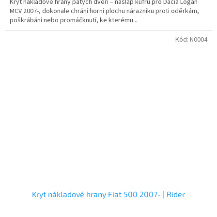
Kryt nákladové hrany pátých dveří – nášlap kufru pro Dacia Logan
MCV 2007-, dokonale chrání horní plochu nárazníku proti oděrkám,
poškrábání nebo promáčknutí, ke kterému...
Kód:
N0004
Kryt nákladové hrany Fiat 500 2007- | Rider