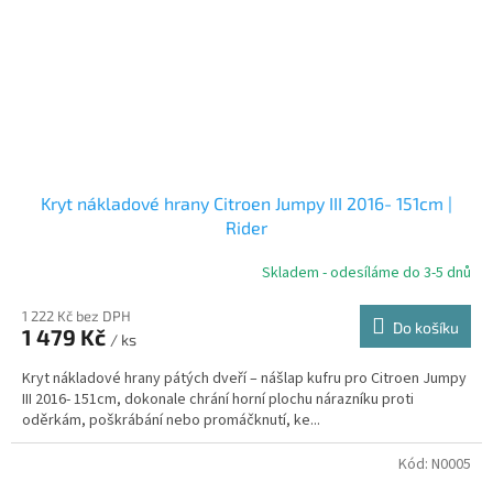
Kryt nákladové hrany Citroen Jumpy III 2016- 151cm |
Rider
Skladem - odesíláme do 3-5 dnů
1 222 Kč bez DPH
Do košíku
1 479 Kč
/ ks
Kryt nákladové hrany pátých dveří – nášlap kufru pro Citroen Jumpy
III 2016- 151cm, dokonale chrání horní plochu nárazníku proti
oděrkám, poškrábání nebo promáčknutí, ke...
Kód:
N0005