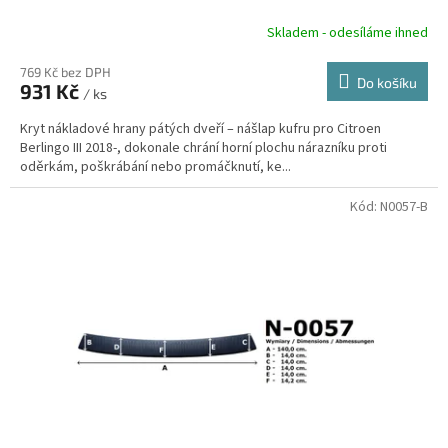
Skladem - odesíláme ihned
769 Kč bez DPH
Do košíku
931 Kč
/ ks
Kryt nákladové hrany pátých dveří – nášlap kufru pro Citroen
Berlingo III 2018-, dokonale chrání horní plochu nárazníku proti
oděrkám, poškrábání nebo promáčknutí, ke...
Kód:
N0057-B