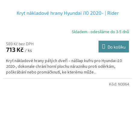
Kryt nákladové hrany Hyundai i10 2020- | Rider
Skladem - odesíláme do 3-5 dnů
589 Kč bez DPH
Do košíku
713 Kč
/ ks
Kryt nákladové hrany pátých dveří – nášlap kufru pro Hyundai i10
2020-, dokonale chrání horní plochu nárazníku proti oděrkám,
poškrábání nebo promáčknutí, ke kterému může...
Kód:
N0064