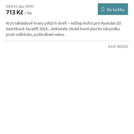
589 Kč bez DPH
Do košíku
713 Kč
/ ks
Kryt nákladové hrany pátých dveří – nášlap kufru pro Hyundai i20
Hatchback facelift 2018-, dokonale chrání horní plochu nárazníku
proti oděrkám, poškrábání nebo...
Kód:
N0023