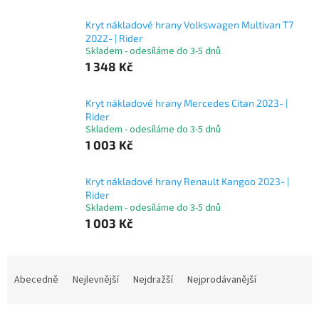
Kryt nákladové hrany Volkswagen Multivan T7
2022- | Rider
Skladem - odesíláme do 3-5 dnů
1 348 Kč
Kryt nákladové hrany Mercedes Citan 2023- |
Rider
Skladem - odesíláme do 3-5 dnů
1 003 Kč
Kryt nákladové hrany Renault Kangoo 2023- |
Rider
Skladem - odesíláme do 3-5 dnů
1 003 Kč
Ř
a
Abecedně
Nejlevnější
Nejdražší
Nejprodávanější
z
e