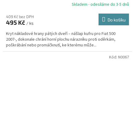
Skladem - odesíláme do 3-5 dnů
409 Kč bez DPH
Do košíku
495 Kč
/ ks
Kryt nákladové hrany pátých dveří – nášlap kufru pro Fiat 500
2007-, dokonale chrání horní plochu nárazníku proti oděrkám,
poškrábání nebo promáčknutí, ke kterému může...
Kód:
N0067