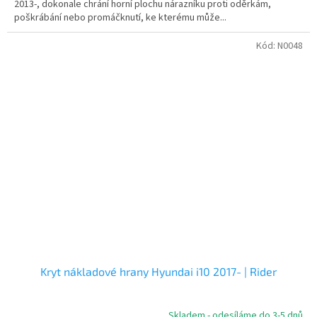
2013-, dokonale chrání horní plochu nárazníku proti oděrkám,
poškrábání nebo promáčknutí, ke kterému může...
Kód:
N0048
Kryt nákladové hrany Hyundai i10 2017- | Rider
Skladem - odesíláme do 3-5 dnů