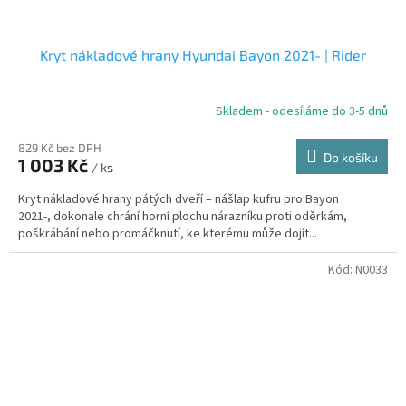
Kryt nákladové hrany Hyundai Bayon 2021- | Rider
Skladem - odesíláme do 3-5 dnů
829 Kč bez DPH
Do košíku
1 003 Kč
/ ks
Kryt nákladové hrany pátých dveří – nášlap kufru pro Bayon
2021-, dokonale chrání horní plochu nárazníku proti oděrkám,
poškrábání nebo promáčknutí, ke kterému může dojít...
Kód:
N0033