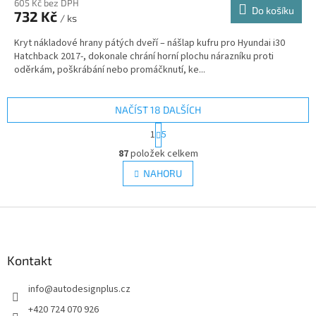
605 Kč bez DPH
Do košíku
732 Kč
/ ks
Kryt nákladové hrany pátých dveří – nášlap kufru pro Hyundai i30
Hatchback 2017-, dokonale chrání horní plochu nárazníku proti
oděrkám, poškrábání nebo promáčknutí, ke...
NAČÍST 18 DALŠÍCH
S
1
5
t
O
r
87
položek celkem
v
á
l
NAHORU
n
á
k
d
o
v
Z
a
á
c
á
n
í
p
í
p
a
Kontakt
r
t
v
info
@
autodesignplus.cz
í
k
y
+420 724 070 926