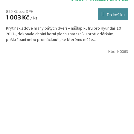
829 Kč bez DPH
Do košíku
1 003 Kč
/ ks
Kryt nákladové hrany pátých dveří – nášlap kufru pro Hyundai i10
2017-, dokonale chrání horní plochu nárazníku proti oděrkám,
poškrábání nebo promáčknutí, ke kterému může...
Kód:
N0063