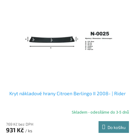
ý
p
i
s
p
r
o
d
u
k
t
ů
Kryt nákladové hrany Citroen Berlingo II 2008- | Rider
Skladem - odesíláme do 3-5 dnů
769 Kč bez DPH
Do košíku
931 Kč
/ ks