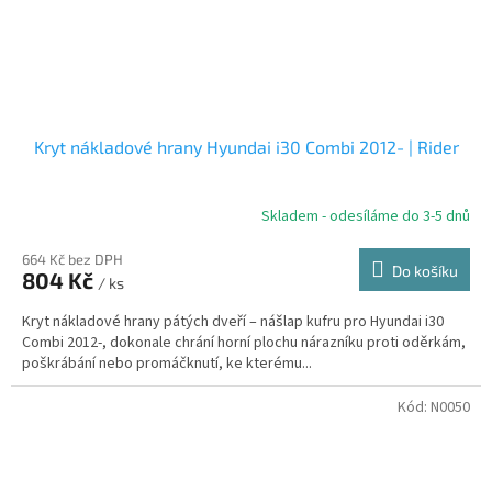
Kryt nákladové hrany Hyundai i30 Combi 2012- | Rider
Skladem - odesíláme do 3-5 dnů
664 Kč bez DPH
Do košíku
804 Kč
/ ks
Kryt nákladové hrany pátých dveří – nášlap kufru pro Hyundai i30
Combi 2012-, dokonale chrání horní plochu nárazníku proti oděrkám,
poškrábání nebo promáčknutí, ke kterému...
Kód:
N0050