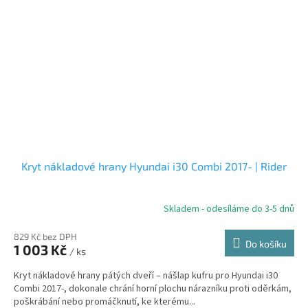
Kryt nákladové hrany Hyundai i30 Combi 2017- | Rider
Skladem - odesíláme do 3-5 dnů
829 Kč bez DPH
Do košíku
1 003 Kč
/ ks
Kryt nákladové hrany pátých dveří – nášlap kufru pro Hyundai i30
Combi 2017-, dokonale chrání horní plochu nárazníku proti oděrkám,
poškrábání nebo promáčknutí, ke kterému...