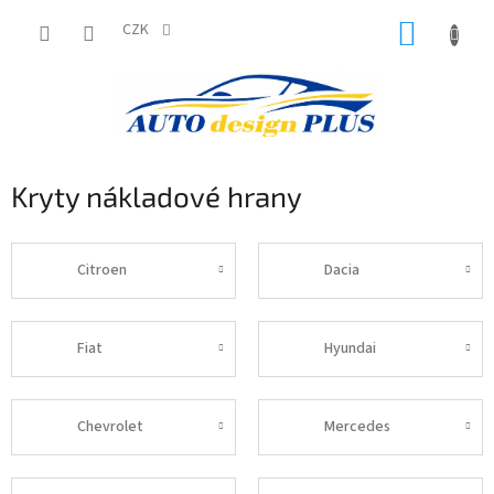
Přejít
NÁKUP
na
CZK
obsah
KOŠÍK
Kryty nákladové hrany
Citroen
Dacia
Fiat
Hyundai
Chevrolet
Mercedes