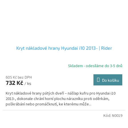
Kryt nákladové hrany Hyundai i10 2013- | Rider
Skladem - odesíláme do 3-5 dnů
605 Kč bez DPH
Do košíku
732 Kč
/ ks
Kryt nákladové hrany pátých dveří – nášlap kufru pro Hyundai i10
2013-, dokonale chrání horní plochu nárazníku proti oděrkám,
poškrábání nebo promáčknutí, ke kterému může...
Kód:
N0019