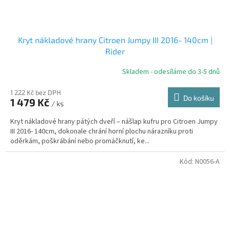
Kryt nákladové hrany Citroen Jumpy III 2016- 140cm |
Rider
Skladem - odesíláme do 3-5 dnů
1 222 Kč bez DPH
Do košíku
1 479 Kč
/ ks
Kryt nákladové hrany pátých dveří – nášlap kufru pro Citroen Jumpy
III 2016- 140cm, dokonale chrání horní plochu nárazníku proti
oděrkám, poškrábání nebo promáčknutí, ke...
Kód:
N0056-A