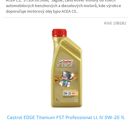
ACEA C5, STJLR.03.5006, Jaguar, Land Rover Vhodný do všech
automobilových benzínových a dieselových motorů, kde výrobce
doporučuje motorový olej typu ACEA C5...
Kód:
15B1B2
Castrol EDGE Titanium FST Professional LL IV 0W-20 1L