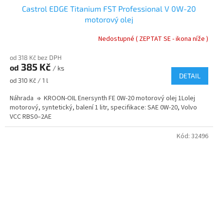
Castrol EDGE Titanium FST Professional V 0W-20
motorový olej
Nedostupné ( ZEPTAT SE - ikona níže )
od 318 Kč bez DPH
385 Kč
od
/ ks
DETAIL
Měrná
od 310 Kč / 1 l
cena:
Náhrada ⇒ KROON-OIL Enersynth FE 0W-20 motorový olej 1Lolej
motorový, syntetický, balení 1 litr, specifikace: SAE 0W-20, Volvo
VCC RBS0–2AE
Kód:
32496