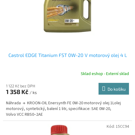
o
d
u
k
t
ů
Castrol EDGE Titanium FST 0W-20 V motorový olej 4 L
Sklad eshop - Externí sklad
1 122 Kč bez DPH
Do košíku
1 358 Kč
/ ks
Náhrada ⇒ KROON-OIL Enersynth FE 0W-20 motorový olej 1Lolej
motorový, syntetický, balení 1 litr, specifikace: SAE 0W-20,
Volvo VCC RBS0–2AE
Kód:
15CC94