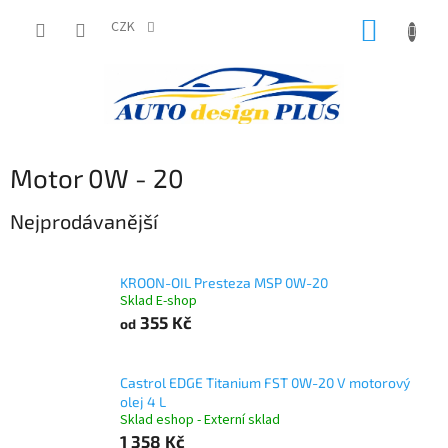
Přejít
NÁKUP
na
CZK
obsah
KOŠÍK
Motor 0W - 20
Nejprodávanější
KROON-OIL Presteza MSP 0W-20
Sklad E-shop
355 Kč
od
Castrol EDGE Titanium FST 0W-20 V motorový
olej 4 L
Sklad eshop - Externí sklad
1 358 Kč