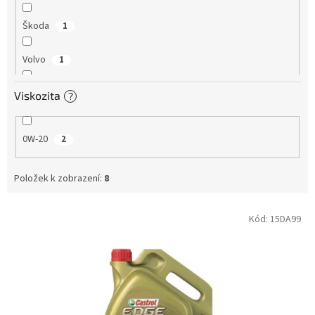
Škoda
1
Volvo
1
VW
1
Viskozita
?
Porsche
1
0W-20
2
GM
1
Položek k zobrazení:
8
BMW
1
V
Kód:
15DA99
ý
p
i
s
p
r