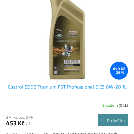
640 Kč
–29 %
Castrol EDGE Titanium FST Professional E C5 0W-20 1L
Skladem
(8 1L)
374 Kč bez DPH
Do košíku
453 Kč
/ 1L