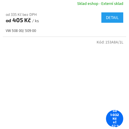
Sklad eshop - Externí sklad
od 335 Kč bez DPH
DETAIL
405 Kč
od
/ ks
VW 508 00/ 509 00
Kód:
153A8A/1L
od
1 032
Kč
až
–62 %