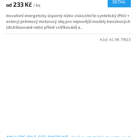
DETAIL
233 Kč
od
/ ks
Inovativní energeticky úsporný nízko viskozitní bi-syntetický (PAO +
estery) prémiový motorový olej pro nejnovější modely benzínových
(distribuované nebo přímé vstřikování) a...
Kód:
AC-MI 79615