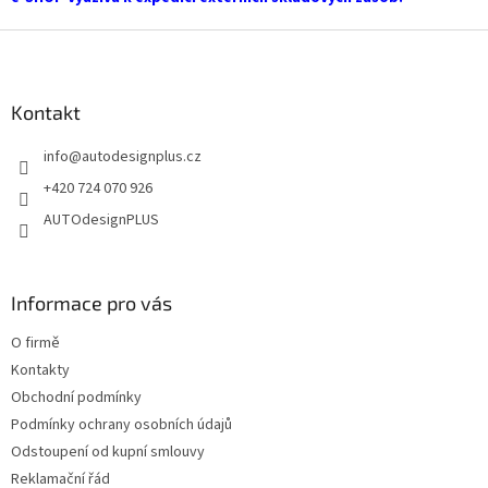
k
y
Z
v
á
ý
p
p
a
Kontakt
i
t
s
info
@
autodesignplus.cz
í
u
+420 724 070 926
AUTOdesignPLUS
Informace pro vás
O firmě
Kontakty
Obchodní podmínky
Podmínky ochrany osobních údajů
Odstoupení od kupní smlouvy
Reklamační řád