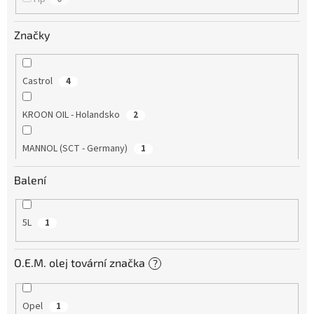
Značky
Castrol
4
KROON OIL - Holandsko
2
MANNOL (SCT - Germany)
1
Balení
MILLERS OILS
1
5L
1
O.E.M. olej tovární značka
?
Opel
1