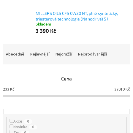
MILLERS OILS CFS 0W20 NT, plně syntetický,
triesterová technologie (Nanodrive) 5 l
Skladem
3 390 Kč
Ř
a
Abecedně
Nejlevnější
Nejdražší
Nejprodávanější
z
e
n
Cena
í
p
233
Kč
37019
Kč
r
o
d
u
k
Akce
0
t
Novinka
0
ů
Tip
0