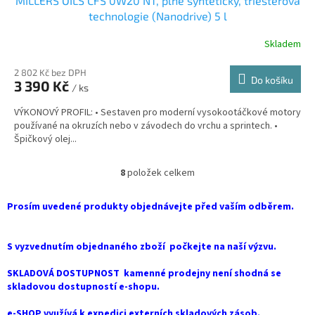
MILLERS OILS CFS 0W20 NT, plně syntetický, triesterová
technologie (Nanodrive) 5 l
Skladem
2 802 Kč bez DPH
Do košíku
3 390 Kč
/ ks
VÝKONOVÝ PROFIL: • Sestaven pro moderní vysokootáčkové motory
používané na okruzích nebo v závodech do vrchu a sprintech. •
Špičkový olej...
8
položek celkem
O
v
l
Prosím uvedené produkty objednávejte před vaším odběrem.
á
d
a
S vyzvednutím objednaného zboží počkejte na naší výzvu.
c
í
SKLADOVÁ DOSTUPNOST kamenné prodejny není shodná se
p
skladovou dostupností e-shopu.
r
v
e-SHOP využívá k expedici externích skladových zásob.