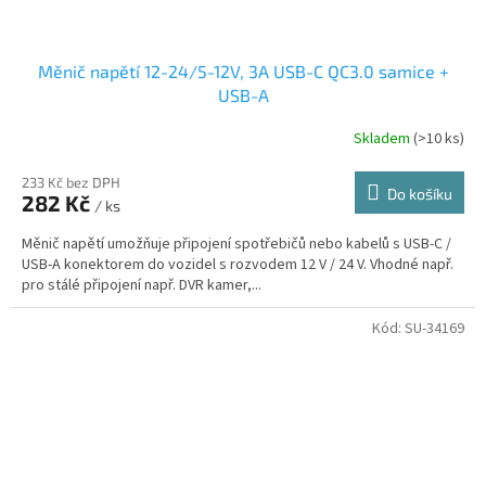
Měnič napětí 12-24/5-12V, 3A USB-C QC3.0 samice +
USB-A
Skladem
(>10 ks)
233 Kč bez DPH
Do košíku
282 Kč
/ ks
Měnič napětí umožňuje připojení spotřebičů nebo kabelů s USB-C /
USB-A konektorem do vozidel s rozvodem 12 V / 24 V. Vhodné např.
pro stálé připojení např. DVR kamer,...
Kód:
SU-34169