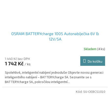
OSRAM BATTERYcharge 1005 Autonabíječka 6V &
12V/5A
Skladem
(4 ks)
1 440 Kč bez DPH
Do košíku
1 742 Kč
/ ks
Spolehlivé, inteligentní nabíjení jednoduše Objevte novou generaci
inteligentního nabíjení – BATTERYcharge 5A. Seznamte se s
BATTERYcharge 5A, pokročilou inteligentní...
Kód:
SU-OEBCS1010