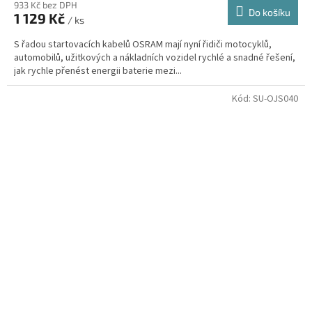
933 Kč bez DPH
Do košíku
1 129 Kč
/ ks
S řadou startovacích kabelů OSRAM mají nyní řidiči motocyklů,
automobilů, užitkových a nákladních vozidel rychlé a snadné řešení,
jak rychle přenést energii baterie mezi...
Kód:
SU-OJS040