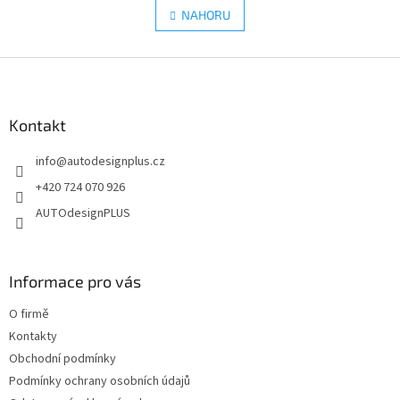
á
l
NAHORU
n
á
k
d
o
v
Z
a
á
c
á
n
í
p
í
p
a
Kontakt
r
t
v
info
@
autodesignplus.cz
í
k
y
+420 724 070 926
v
AUTOdesignPLUS
ý
p
i
s
Informace pro vás
u
O firmě
Kontakty
Obchodní podmínky
Podmínky ochrany osobních údajů