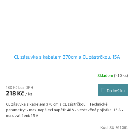
CL zásuvka s kabelem 370cm a CL zástrčkou, 15A
Skladem
(>10 ks)
180 Kč bez DPH
Do košíku
218 Kč
/ ks
CL zásuvka s kabelem 370 cm a CL zástrčkou. Technické
parametry: • max. napájecí napětí: 48 V • vestavěná pojistka: 15 A •
max. zatížení: 15 A
Kód:
SU-951061