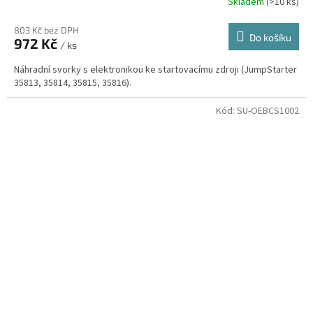
Skladem
(>10 ks)
803 Kč bez DPH
Do košíku
972 Kč
/ ks
Náhradní svorky s elektronikou ke startovacímu zdroji (JumpStarter
35813, 35814, 35815, 35816).
Kód:
SU-OEBCS1002