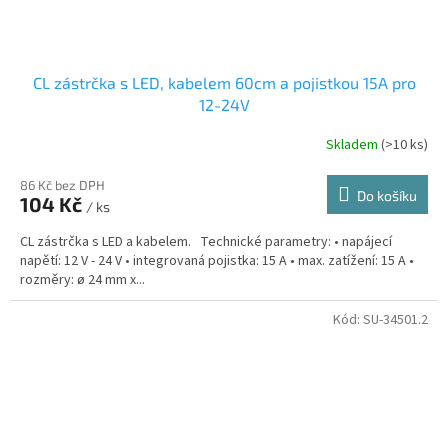
CL zástrčka s LED, kabelem 60cm a pojistkou 15A pro
12-24V
Skladem
(>10 ks)
86 Kč bez DPH
Do košíku
104 Kč
/ ks
CL zástrčka s LED a kabelem. Technické parametry: • napájecí
napětí: 12 V - 24 V • integrovaná pojistka: 15 A • max. zatížení: 15 A •
rozměry: ø 24 mm x...
Kód:
SU-34501.2