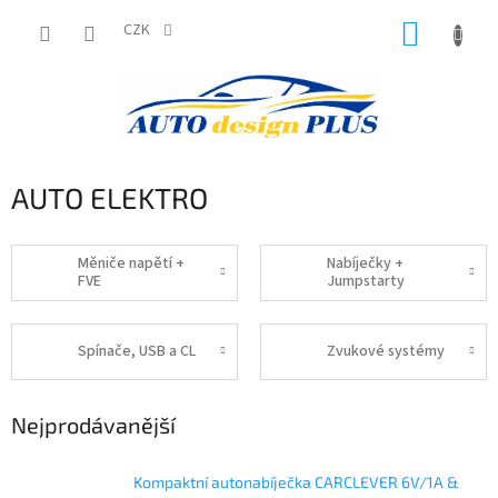
Přejít
NÁKUP
na
CZK
obsah
KOŠÍK
AUTO ELEKTRO
Měniče napětí +
Nabíječky +
FVE
Jumpstarty
Spínače, USB a CL
Zvukové systémy
Nejprodávanější
Kompaktní autonabíječka CARCLEVER 6V/1A &