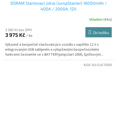
OSRAM Startovací zdroj (JumpStarter) 16000mAh /
400A / 2000A, 12V
Skladem
(4 ks)
3 285 Kč bez DPH
Do košíku
3 975 Kč
/ ks
Výkonné a bezpečné startování pro vozidla s napětím 12 V s
integrovaným USB nabíjením a vylepšenými bezpečnostními
funkcemi Seznamte se s BATTERYjumpstart 2000, špičkovým...
Kód:
SU-OJSTI030