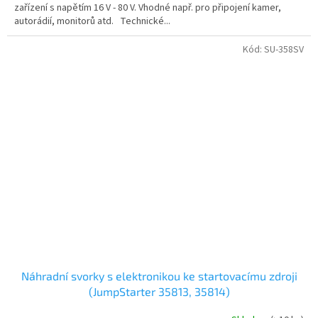
zařízení s napětím 16 V - 80 V. Vhodné např. pro připojení kamer,
autorádií, monitorů atd. Technické...
Kód:
SU-358SV
Náhradní svorky s elektronikou ke startovacímu zdroji
(JumpStarter 35813, 35814)