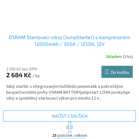
OSRAM Startovací zdroj (JumpStarter) s kompresorem
12000mAh / 300A / 1250A, 12V
Skladem
(3 ks)
2 218 Kč bez DPH
Do košíku
2 684 Kč
/ ks
Silný startér s integrovaným huštěním pneumatik a pokročilými
bezpečnostními prvky OSRAM BATTERYjumpstart 1250A poskytuje
silný a spolehlivý startovací výkon pro mnoho 12 V...
NAČÍST 5 DALŠÍCH
S
1
2
t
O
r
23
položek celkem
v