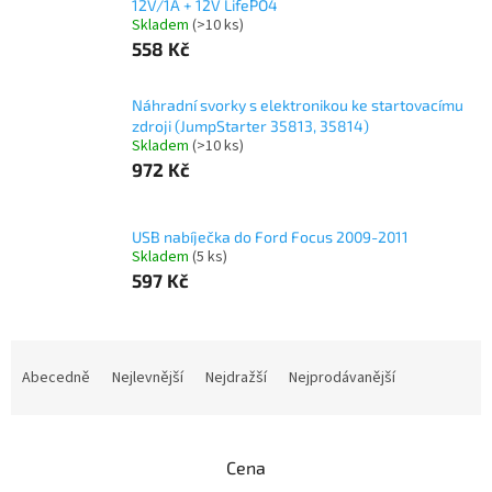
12V/1A + 12V LifePO4
Skladem
(>10 ks)
558 Kč
Náhradní svorky s elektronikou ke startovacímu
zdroji (JumpStarter 35813, 35814)
Skladem
(>10 ks)
972 Kč
USB nabíječka do Ford Focus 2009-2011
Skladem
(5 ks)
597 Kč
Ř
a
Abecedně
Nejlevnější
Nejdražší
Nejprodávanější
z
e
n
Cena
í