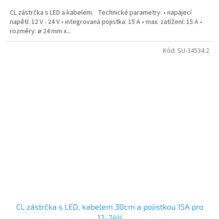
CL zástrčka s LED a kabelem. Technické parametry: • napájecí
napětí: 12 V - 24 V • integrovaná pojistka: 15 A • max. zatížení: 15 A •
rozměry: ø 24 mm x...
Kód:
SU-34534.2
CL zástrčka s LED, kabelem 30cm a pojistkou 15A pro
12-24V