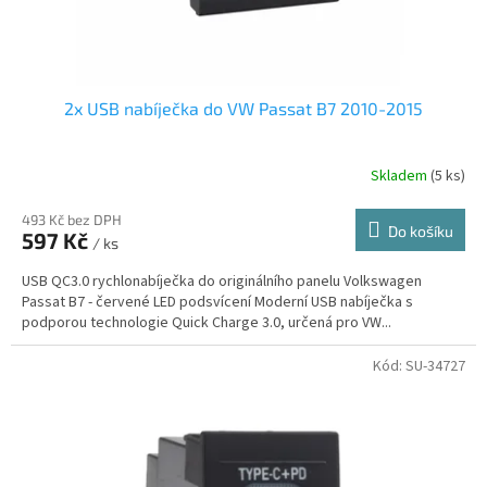
t
ů
2x USB nabíječka do VW Passat B7 2010-2015
Skladem
(5 ks)
493 Kč bez DPH
Do košíku
597 Kč
/ ks
USB QC3.0 rychlonabíječka do originálního panelu Volkswagen
Passat B7 - červené LED podsvícení Moderní USB nabíječka s
podporou technologie Quick Charge 3.0, určená pro VW...
Kód:
SU-34727