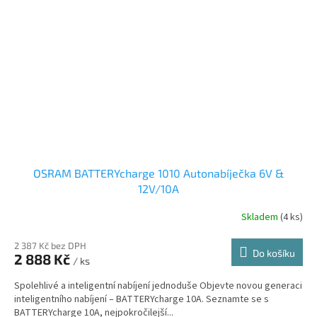
OSRAM BATTERYcharge 1010 Autonabíječka 6V &
12V/10A
Skladem
(4 ks)
2 387 Kč bez DPH
Do košíku
2 888 Kč
/ ks
Spolehlivé a inteligentní nabíjení jednoduše Objevte novou generaci
inteligentního nabíjení – BATTERYcharge 10A. Seznamte se s
BATTERYcharge 10A, nejpokročilejší...