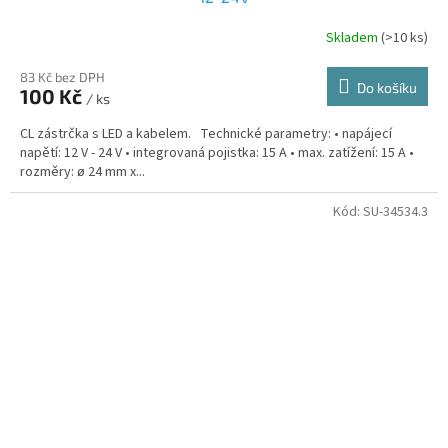
Skladem
(>10 ks)
83 Kč bez DPH
Do košíku
100 Kč
/ ks
CL zástrčka s LED a kabelem. Technické parametry: • napájecí
napětí: 12 V - 24 V • integrovaná pojistka: 15 A • max. zatížení: 15 A •
rozměry: ø 24 mm x...
Kód:
SU-34534.3