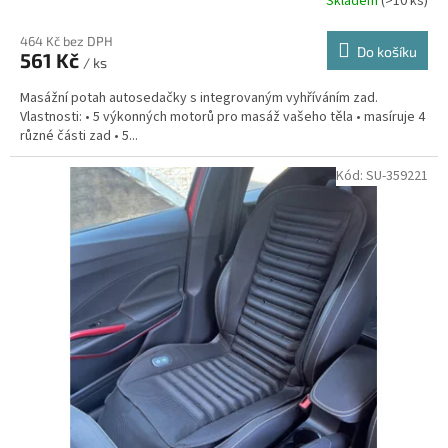
Skladem
(>10 ks)
464 Kč bez DPH
Do košíku
561 Kč
/ ks
Masážní potah autosedačky s integrovaným vyhříváním zad.
Vlastnosti: • 5 výkonných motorů pro masáž vašeho těla • masíruje 4
různé části zad • 5...
Kód:
SU-359221