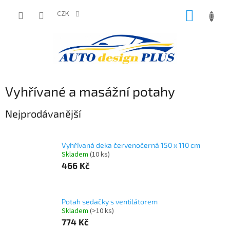
Přejít
NÁKUP
na
CZK
obsah
KOŠÍK
Vyhřívané a masážní potahy
Nejprodávanější
Vyhřívaná deka červenočerná 150 x 110 cm
Skladem
(10 ks)
466 Kč
Potah sedačky s ventilátorem
Skladem
(>10 ks)
774 Kč