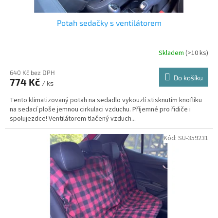
Potah sedačky s ventilátorem
Skladem
(>10 ks)
640 Kč bez DPH
Do košíku
774 Kč
/ ks
Tento klimatizovaný potah na sedadlo vykouzlí stisknutím knoflíku
na sedací ploše jemnou cirkulaci vzduchu. Příjemné pro řidiče i
spolujezdce! Ventilátorem tlačený vzduch...
Kód:
SU-359231