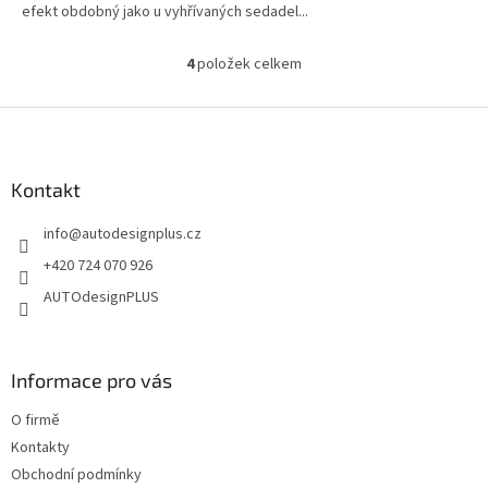
efekt obdobný jako u vyhřívaných sedadel...
4
položek celkem
O
v
l
Z
á
á
d
p
a
a
Kontakt
c
t
í
info
@
autodesignplus.cz
í
p
r
+420 724 070 926
v
AUTOdesignPLUS
k
y
v
ý
Informace pro vás
p
i
O firmě
s
u
Kontakty
Obchodní podmínky