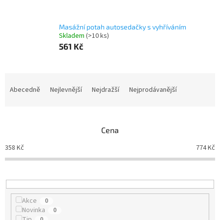
Masážní potah autosedačky s vyhříváním
Skladem
(>10 ks)
561 Kč
Ř
a
Abecedně
Nejlevnější
Nejdražší
Nejprodávanější
z
e
n
Cena
í
p
358
Kč
774
Kč
r
o
d
u
k
Akce
0
t
Novinka
0
ů
Tip
0