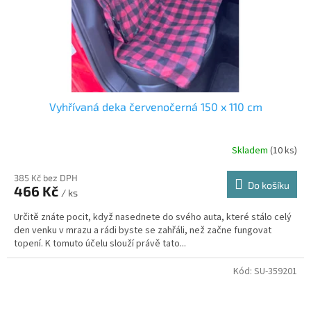
Vyhřívaná deka červenočerná 150 x 110 cm
Skladem
(10 ks)
385 Kč bez DPH
Do košíku
466 Kč
/ ks
Určitě znáte pocit, když nasednete do svého auta, které stálo celý
den venku v mrazu a rádi byste se zahřáli, než začne fungovat
topení. K tomuto účelu slouží právě tato...
Kód:
SU-359201