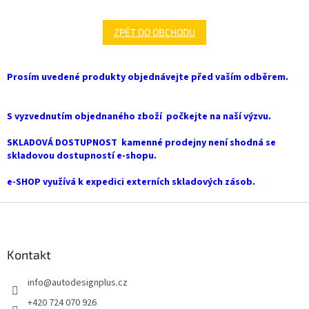
ZPĚT DO OBCHODU
Prosím uvedené produkty objednávejte před vaším odběrem.
S vyzvednutím objednaného zboží počkejte na naší výzvu.
SKLADOVÁ DOSTUPNOST kamenné prodejny není shodná se
skladovou dostupností e-shopu.
e-SHOP využívá k expedici externích skladových zásob.
Z
á
p
a
Kontakt
t
info
@
autodesignplus.cz
í
+420 724 070 926