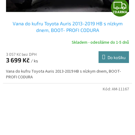
Z
ZDARMA
D
Vana do kufru Toyota Auris 2013-2019 HB s nízkym
A
dnem, BOOT- PROFI CODURA
R
Skladem - odesíláme do 1-5 dnů
3 057 Kč bez DPH
Do košíku
3 699 Kč
/ ks
A
Vana do kufru Toyota Auris 2013-2019 HB s nízkym dnem, BOOT-
PROFI CODURA
Kód:
AM-11167