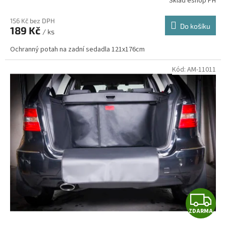
Sklad eshop PH
156 Kč bez DPH
Do košíku
189 Kč
/ ks
Ochranný potah na zadní sedadla 121x176cm
Kód:
AM-11011
Z
ZDARMA
D