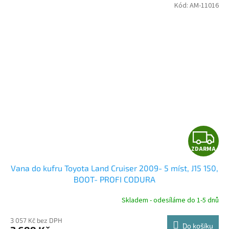
Kód:
AM-11016
Z
ZDARMA
D
Vana do kufru Toyota Land Cruiser 2009- 5 míst, J15 150,
A
BOOT- PROFI CODURA
R
Skladem - odesíláme do 1-5 dnů
3 057 Kč bez DPH
Do košíku