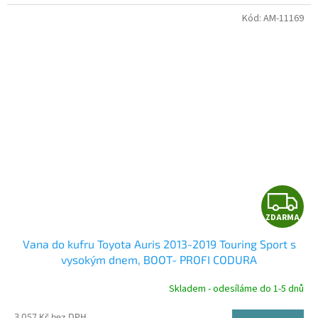
Kód:
AM-11169
Z
ZDARMA
D
Vana do kufru Toyota Auris 2013-2019 Touring Sport s
A
vysokým dnem, BOOT- PROFI CODURA
R
Skladem - odesíláme do 1-5 dnů
3 057 Kč bez DPH