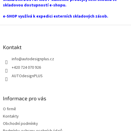
v
skladovou dostupností e-shopu.
k
y
e-SHOP využívá k expedici externích skladových zásob.
v
ý
Z
p
i
á
s
p
u
a
Kontakt
t
info
@
autodesignplus.cz
í
+420 724 070 926
AUTOdesignPLUS
Informace pro vás
O firmě
Kontakty
Obchodní podmínky