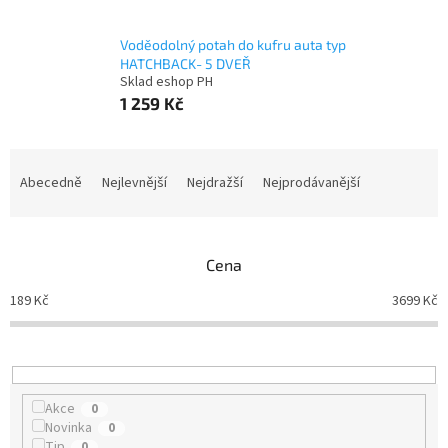
Voděodolný potah do kufru auta typ
HATCHBACK- 5 DVEŘ
Sklad eshop PH
1 259 Kč
Ř
a
Abecedně
Nejlevnější
Nejdražší
Nejprodávanější
z
e
n
Cena
í
p
189
Kč
3699
Kč
r
o
d
u
k
Akce
0
t
Novinka
0
ů
Tip
0