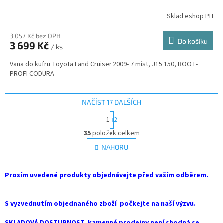
Sklad eshop PH
3 057 Kč bez DPH
Do košíku
3 699 Kč
/ ks
Vana do kufru Toyota Land Cruiser 2009- 7 míst, J15 150, BOOT-
PROFI CODURA
NAČÍST 17 DALŠÍCH
S
1
2
t
O
r
35
položek celkem
v
á
l
NAHORU
n
á
k
d
o
v
Prosím uvedené produkty objednávejte před vaším odběrem.
a
á
c
n
í
í
S vyzvednutím objednaného zboží počkejte na naší výzvu.
p
r
SKLADOVÁ DOSTUPNOST kamenné prodejny není shodná se