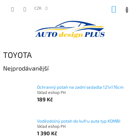
Přejít
NÁKUP
na
CZK
obsah
KOŠÍK
TOYOTA
Nejprodávanější
Ochranný potah na zadní sedadla 121x176cm
Sklad eshop PH
189 Kč
Voděodolný potah do kufru auta typ KOMBI
Sklad eshop PH
1 390 Kč