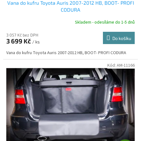
Vana do kufru Toyota Auris 2007-2012 HB, BOOT- PROFI
A
CODURA
R
Skladem - odesíláme do 1-5 dnů
3 057 Kč bez DPH
Do košíku
3 699 Kč
/ ks
A
Vana do kufru Toyota Auris 2007-2012 HB, BOOT- PROFI CODURA
Kód:
AM-11166