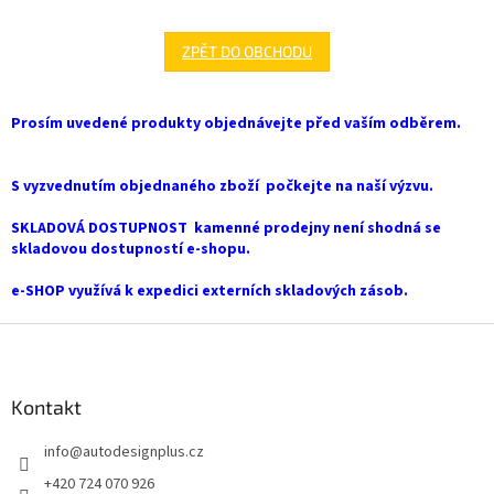
ZPĚT DO OBCHODU
Prosím uvedené produkty objednávejte před vaším odběrem.
S vyzvednutím objednaného zboží počkejte na naší výzvu.
SKLADOVÁ DOSTUPNOST kamenné prodejny není shodná se
skladovou dostupností e-shopu.
e-SHOP využívá k expedici externích skladových zásob.
Z
á
p
a
Kontakt
t
info
@
autodesignplus.cz
í
+420 724 070 926