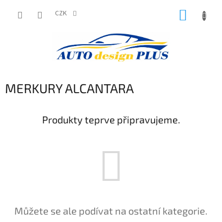
Přejít
NÁKUP
na
CZK
obsah
KOŠÍK
MERKURY ALCANTARA
Produkty teprve připravujeme.
Můžete se ale podívat na ostatní kategorie.