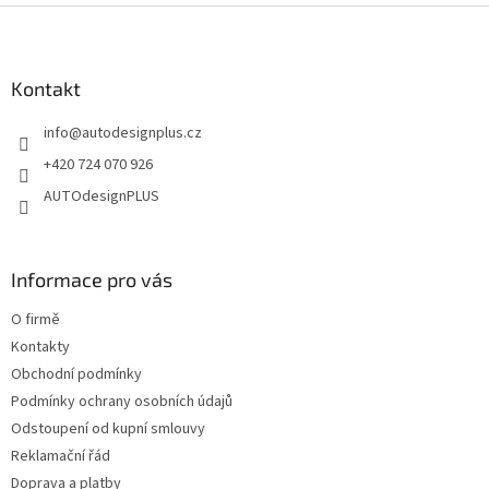
Z
á
p
a
Kontakt
t
info
@
autodesignplus.cz
í
+420 724 070 926
AUTOdesignPLUS
Informace pro vás
O firmě
Kontakty
Obchodní podmínky
Podmínky ochrany osobních údajů
Odstoupení od kupní smlouvy
Reklamační řád
Doprava a platby