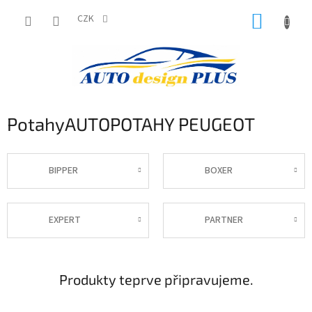
Přejít
NÁKUP
na
CZK
obsah
KOŠÍK
PotahyAUTOPOTAHY PEUGEOT
BIPPER
BOXER
EXPERT
PARTNER
Produkty teprve připravujeme.