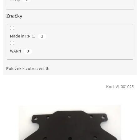
Značky
Made in P.R.C.
1
WARN
3
Položek k zobrazení:
5
V
Kód:
VL-001025
ý
p
i
s
p
r
o
d