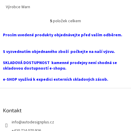
Výrobce Warn
5
položek celkem
O
v
l
Prosím uvedené produkty objednávejte před vaším odběrem.
á
d
a
S vyzvednutím objednaného zboží počkejte na naší výzvu.
c
í
SKLADOVÁ DOSTUPNOST kamenné prodejny není shodná se
p
skladovou dostupností e-shopu.
r
v
e-SHOP využívá k expedici externích skladových zásob.
k
y
Z
v
á
ý
p
p
a
Kontakt
i
t
s
info
@
autodesignplus.cz
í
u
+420 724 070 926