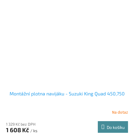
Montážní plotna navijáku - Suzuki King Quad 450,750
Na dotaz
1 329 Kč bez DPH
Do košíku
1 608 Kč
/ ks