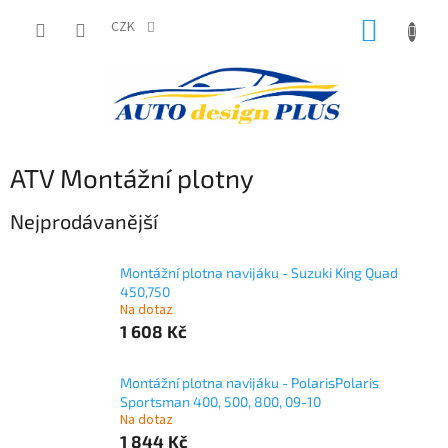
Přejít
NÁKUP
na
CZK
obsah
KOŠÍK
ATV Montážní plotny
Nejprodávanější
Montážní plotna navijáku - Suzuki King Quad
450,750
Na dotaz
1 608 Kč
Montážní plotna navijáku - PolarisPolaris
Sportsman 400, 500, 800, 09-10
Na dotaz
1 844 Kč