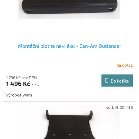
u
k
t
ů
Montážní plotna navijáku - Can-Am Outlander
Na dotaz
1 236 Kč bez DPH
Do košíku
1 496 Kč
/ ks
Výrobce Warn
Kód:
VL-001016