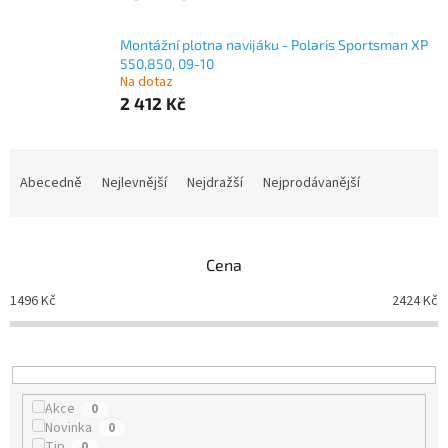
Montážní plotna navijáku - Polaris Sportsman XP
550,850, 09-10
Na dotaz
2 412 Kč
Ř
a
Abecedně
Nejlevnější
Nejdražší
Nejprodávanější
z
e
n
Cena
í
p
1496
Kč
2424
Kč
r
o
d
u
k
Akce
0
t
Novinka
0
ů
Tip
0