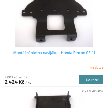
Montážní plotna navijáku - Honda Rincon 03-11
Na dotaz
2 003 Kč bez DPH
Do košíku
2 424 Kč
/ ks
Kód:
VL-001007