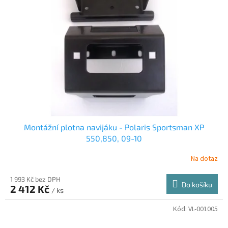
Montážní plotna navijáku - Polaris Sportsman XP
550,850, 09-10
Na dotaz
1 993 Kč bez DPH
Do košíku
2 412 Kč
/ ks
Kód:
VL-001005