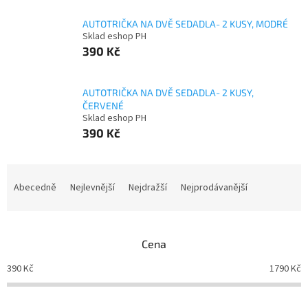
AUTOTRIČKA NA DVĚ SEDADLA- 2 KUSY, MODRÉ
Sklad eshop PH
390 Kč
AUTOTRIČKA NA DVĚ SEDADLA- 2 KUSY,
ČERVENÉ
Sklad eshop PH
390 Kč
Ř
a
Abecedně
Nejlevnější
Nejdražší
Nejprodávanější
z
e
n
Cena
í
p
390
Kč
1790
Kč
r
o
d