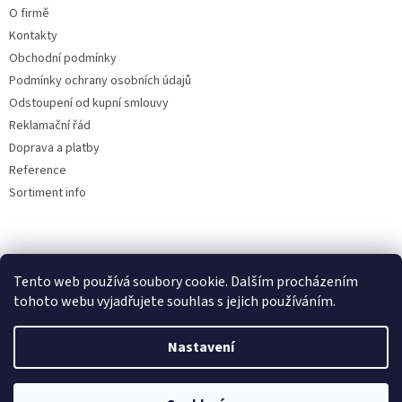
i
O firmě
s
u
Kontakty
Obchodní podmínky
Podmínky ochrany osobních údajů
Odstoupení od kupní smlouvy
Reklamační řád
Doprava a platby
Reference
Sortiment info
Reklamační řád
Tento web používá soubory cookie. Dalším procházením
tohoto webu vyjadřujete souhlas s jejich používáním.
Nastavení
Vytvořil Shoptet