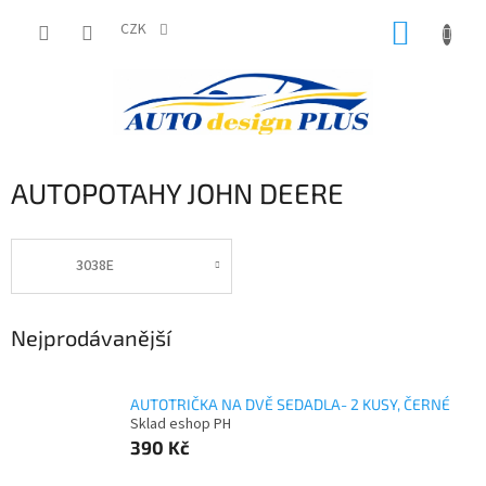
Přejít
NÁKUP
na
CZK
obsah
KOŠÍK
AUTOPOTAHY JOHN DEERE
3038E
Nejprodávanější
AUTOTRIČKA NA DVĚ SEDADLA- 2 KUSY, ČERNÉ
Sklad eshop PH
390 Kč