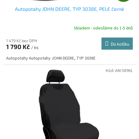
D
Autopotahy JOHN DEERE, TYP 3038E, PELE černé
A
R
Skladem - odesíláme do 1-5 dnů
1 479 Kč bez DPH
Do košíku
1 790 Kč
/ ks
A
Autopotahy Autopotahy JOHN DEERE, TYP 3038E
Kód:
AM-58961