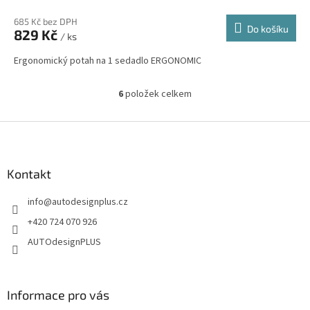
685 Kč bez DPH
Do košíku
829 Kč
/ ks
Ergonomický potah na 1 sedadlo ERGONOMIC
6
položek celkem
O
v
l
Z
á
á
d
p
a
a
Kontakt
c
t
í
info
@
autodesignplus.cz
í
p
r
+420 724 070 926
v
AUTOdesignPLUS
k
y
v
ý
Informace pro vás
p