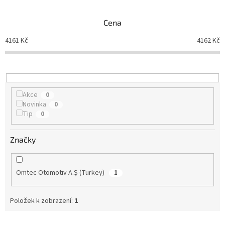
e
n
Cena
í
p
4161
Kč
4162
Kč
r
o
d
u
k
Akce
0
t
Novinka
0
ů
Tip
0
Značky
Omtec Otomotiv A.Ş (Turkey)
1
Položek k zobrazení:
1