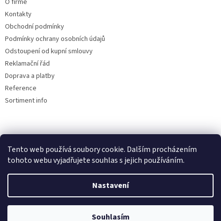
O firmě
s
u
Kontakty
Obchodní podmínky
Podmínky ochrany osobních údajů
Odstoupení od kupní smlouvy
Reklamační řád
Doprava a platby
Reference
Sortiment info
Reklamační řád
Tento web používá soubory cookie. Dalším procházením
🏖️ DOVOLENÁ 6.8.2026 —
tohoto webu vyjadřujete souhlas s jejich používáním.
kamenná prodejna uzavřena.
Nastavení
Objednávky přijímáme i během
Vytvořil Shoptet
dovolené, expedice a osobní výdej
proběhnou až po jejím skončení.
Souhlasím
Copyright 2026
AUTOdesignPLUS
. Všechna práva vyhrazena.