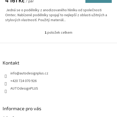
4 161 Kč
/ pár
Jedná se o podélníky z anodizovaného hliníku od společnosti
Omtec. Nabízené podélníky spojují to nejlepší z oblasti užitných a
stylových vlastností. Použitý materiál...
1
položek celkem
O
v
l
Z
á
á
d
p
a
a
Kontakt
c
t
í
info
@
autodesignplus.cz
í
p
r
+420 724 070 926
v
AUTOdesignPLUS
k
y
v
ý
Informace pro vás
p
i