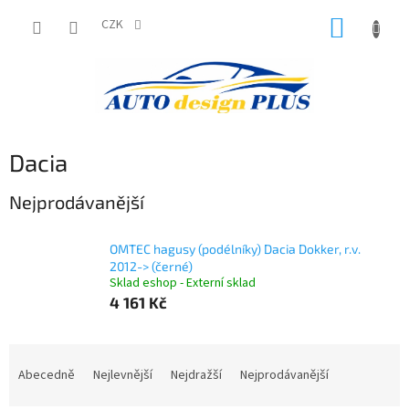
Přejít
NÁKUP
na
CZK
obsah
KOŠÍK
Dacia
Nejprodávanější
OMTEC hagusy (podélníky) Dacia Dokker, r.v.
2012-> (černé)
Sklad eshop - Externí sklad
4 161 Kč
Ř
a
Abecedně
Nejlevnější
Nejdražší
Nejprodávanější
z