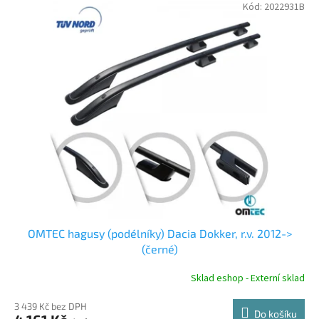
V
Kód:
2022931B
ý
p
i
s
p
r
o
d
u
k
t
ů
OMTEC hagusy (podélníky) Dacia Dokker, r.v. 2012->
(černé)
Sklad eshop - Externí sklad
3 439 Kč bez DPH
Do košíku