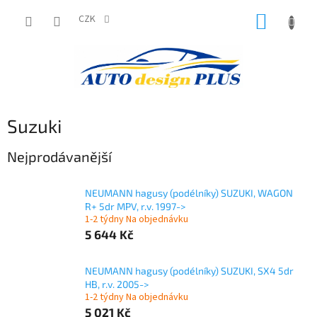
Přejít
NÁKUP
na
CZK
obsah
KOŠÍK
Suzuki
Nejprodávanější
NEUMANN hagusy (podélníky) SUZUKI, WAGON
R+ 5dr MPV, r.v. 1997->
1-2 týdny Na objednávku
5 644 Kč
NEUMANN hagusy (podélníky) SUZUKI, SX4 5dr
HB, r.v. 2005->
1-2 týdny Na objednávku
5 021 Kč