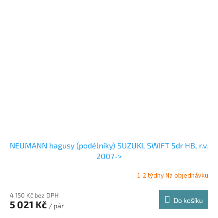
NEUMANN hagusy (podélníky) SUZUKI, SWIFT 5dr HB, r.v.
2007->
1-2 týdny Na objednávku
4 150 Kč bez DPH
Do košíku
5 021 Kč
/ pár