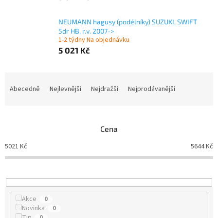
NEUMANN hagusy (podélníky) SUZUKI, SWIFT
5dr HB, r.v. 2007->
1-2 týdny Na objednávku
5 021 Kč
Ř
a
Abecedně
Nejlevnější
Nejdražší
Nejprodávanější
z
e
n
Cena
í
p
5021
Kč
5644
Kč
r
o
d
u
k
Akce
0
t
Novinka
0
ů
Tip
0