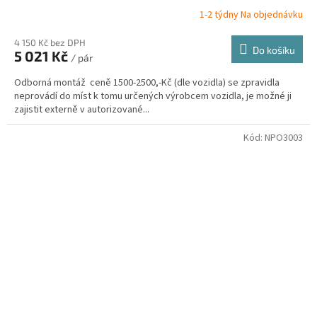
1-2 týdny Na objednávku
4 150 Kč bez DPH
Do košíku
5 021 Kč
/ pár
Odborná montáž ceně 1500-2500,-Kč (dle vozidla) se zpravidla
neprovádí do míst k tomu určených výrobcem vozidla, je možné ji
zajistit externě v autorizované...
Kód:
NPO3003