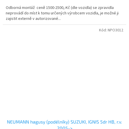
Odborná montáž ceně 1500-2500,-Kč (dle vozidla) se zpravidla
neprovádí do míst k tomu určených výrobcem vozidla, je možné ji
zajistit externě v autorizované...
Kód:
NPO3012
NEUMANN hagusy (podélníky) SUZUKI, IGNIS 5dr HB, r.v.
2005->