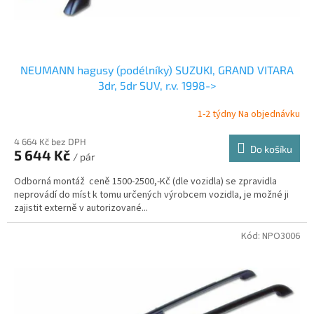
t
ů
NEUMANN hagusy (podélníky) SUZUKI, GRAND VITARA
3dr, 5dr SUV, r.v. 1998->
1-2 týdny Na objednávku
4 664 Kč bez DPH
Do košíku
5 644 Kč
/ pár
Odborná montáž ceně 1500-2500,-Kč (dle vozidla) se zpravidla
neprovádí do míst k tomu určených výrobcem vozidla, je možné ji
zajistit externě v autorizované...
Kód:
NPO3006