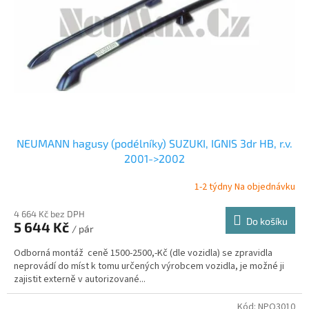
NEUMANN hagusy (podélníky) SUZUKI, IGNIS 3dr HB, r.v.
2001->2002
1-2 týdny Na objednávku
4 664 Kč bez DPH
Do košíku
5 644 Kč
/ pár
Odborná montáž ceně 1500-2500,-Kč (dle vozidla) se zpravidla
neprovádí do míst k tomu určených výrobcem vozidla, je možné ji
zajistit externě v autorizované...
Kód:
NPO3010