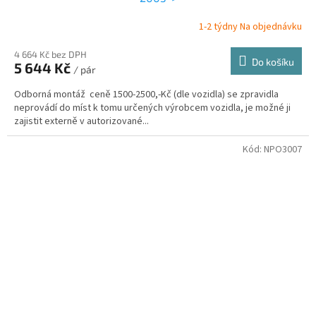
1-2 týdny Na objednávku
4 664 Kč bez DPH
Do košíku
5 644 Kč
/ pár
Odborná montáž ceně 1500-2500,-Kč (dle vozidla) se zpravidla
neprovádí do míst k tomu určených výrobcem vozidla, je možné ji
zajistit externě v autorizované...
Kód:
NPO3007