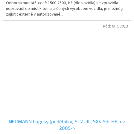
Odborná montáž ceně 1500-2500,-Kč (dle vozidla) se zpravidla
neprovádí do míst k tomu určených výrobcem vozidla, je možné ji
zajistit externě v autorizované...
Kód:
NPO3013
NEUMANN hagusy (podélníky) SUZUKI, SX4 5dr HB, r.v.
2005->