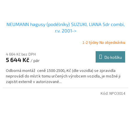
NEUMANN hagusy (podélníky) SUZUKI, LIANA 5dr combi,
r.v. 2001->
1-2 týdny Na objednávku
4 664 Kč bez DPH
Do košíku
5 644 Kč
/ pár
Odborná montáž ceně 1500-2500,-Kč (dle vozidla) se zpravidla
neprovádí do míst k tomu určených výrobcem vozidla, je možné ji
zajistit externě v autorizované...
Kód:
NPO3014