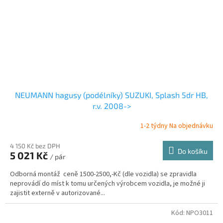
NEUMANN hagusy (podélníky) SUZUKI, Splash 5dr HB,
r.v. 2008->
1-2 týdny Na objednávku
4 150 Kč bez DPH
Do košíku
5 021 Kč
/ pár
Odborná montáž ceně 1500-2500,-Kč (dle vozidla) se zpravidla
neprovádí do míst k tomu určených výrobcem vozidla, je možné ji
zajistit externě v autorizované...
Kód:
NPO3011