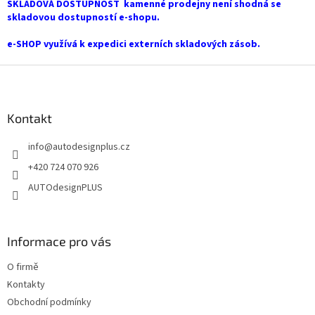
í
SKLADOVÁ DOSTUPNOST kamenné prodejny není shodná se
p
skladovou dostupností e-shopu.
r
v
e-SHOP využívá k expedici externích skladových zásob.
k
y
Z
v
á
ý
p
p
a
Kontakt
i
t
s
info
@
autodesignplus.cz
í
u
+420 724 070 926
AUTOdesignPLUS
Informace pro vás
O firmě
Kontakty
Obchodní podmínky