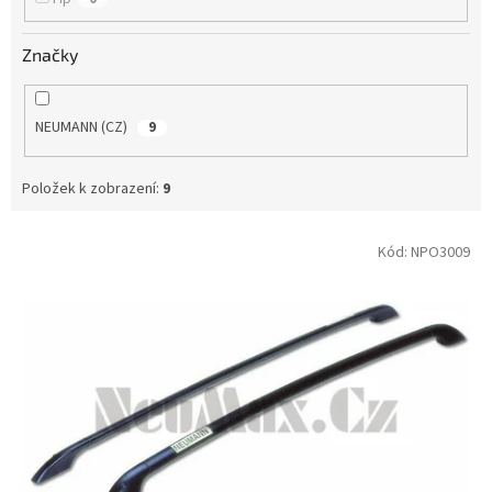
Značky
NEUMANN (CZ)
9
Položek k zobrazení:
9
V
Kód:
NPO3009
ý
p
i
s
p
r
o
d
u
k