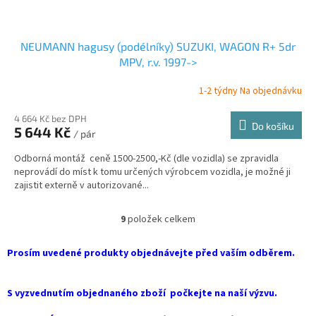
NEUMANN hagusy (podélníky) SUZUKI, WAGON R+ 5dr
MPV, r.v. 1997->
1-2 týdny Na objednávku
4 664 Kč bez DPH
Do košíku
5 644 Kč
/ pár
Odborná montáž ceně 1500-2500,-Kč (dle vozidla) se zpravidla
neprovádí do míst k tomu určených výrobcem vozidla, je možné ji
zajistit externě v autorizované...
9
položek celkem
O
v
l
Prosím uvedené produkty objednávejte před vaším odběrem.
á
d
a
S vyzvednutím objednaného zboží počkejte na naší výzvu.
c