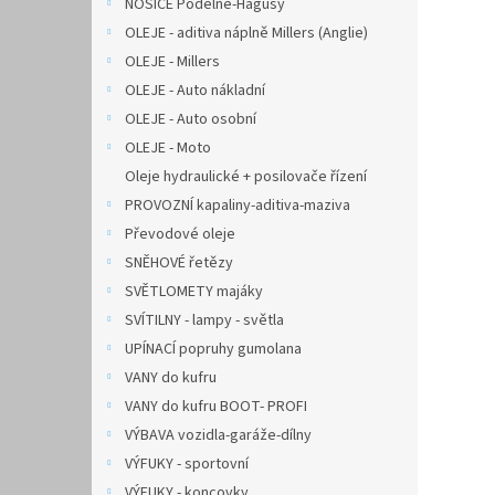
NOSIČE Podélné-Hagusy
OLEJE - aditiva náplně Millers (Anglie)
OLEJE - Millers
OLEJE - Auto nákladní
OLEJE - Auto osobní
OLEJE - Moto
Oleje hydraulické + posilovače řízení
PROVOZNÍ kapaliny-aditiva-maziva
Převodové oleje
SNĚHOVÉ řetězy
SVĚTLOMETY majáky
SVÍTILNY - lampy - světla
UPÍNACÍ popruhy gumolana
VANY do kufru
VANY do kufru BOOT- PROFI
VÝBAVA vozidla-garáže-dílny
VÝFUKY - sportovní
VÝFUKY - koncovky