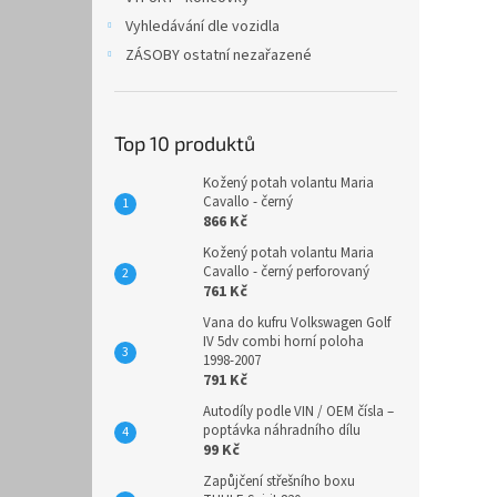
Vyhledávání dle vozidla
ZÁSOBY ostatní nezařazené
Top 10 produktů
Kožený potah volantu Maria
Cavallo - černý
866 Kč
Kožený potah volantu Maria
Cavallo - černý perforovaný
761 Kč
Vana do kufru Volkswagen Golf
IV 5dv combi horní poloha
1998-2007
791 Kč
Autodíly podle VIN / OEM čísla –
poptávka náhradního dílu
99 Kč
Zapůjčení střešního boxu