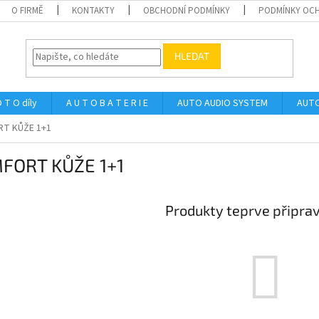
O FIRMĚ
KONTAKTY
OBCHODNÍ PODMÍNKY
PODMÍNKY OCH
HLEDAT
 T O díly
A U T O B A T E R I E
AUTO AUDIO SYSTEM
AUTO
T KŮŽE 1+1
FORT KŮŽE 1+1
Produkty teprve připra