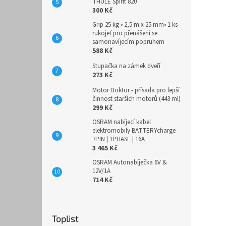
THULE Spirit 820
300 Kč
Grip 25 kg • 2,5 m x 25 mm• 1 ks
rukojeť pro přenášení se
samonavíjecím popruhem
588 Kč
Stupačka na zámek dveří
273 Kč
Motor Doktor - přísada pro lepší
činnost starších motorů (443 ml)
299 Kč
OSRAM nabíjecí kabel
elektromobily BATTERYcharge
7PIN | 1PHASE | 16A
3 465 Kč
OSRAM Autonabíječka 6V &
12V/1A
714 Kč
Toplist