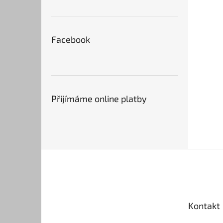
Facebook
Přijímáme online platby
Z
á
p
a
t
Kontakt
í