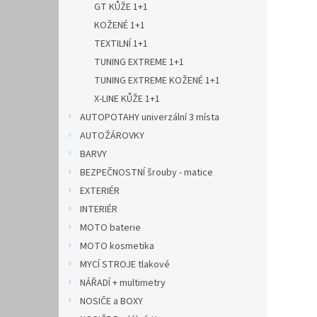
GT KŮŽE 1+1
KOŽENÉ 1+1
TEXTILNÍ 1+1
TUNING EXTREME 1+1
TUNING EXTREME KOŽENÉ 1+1
X-LINE KŮŽE 1+1
AUTOPOTAHY univerzální 3 místa
AUTOŽÁROVKY
BARVY
BEZPEČNOSTNÍ šrouby - matice
EXTERIÉR
INTERIÉR
MOTO baterie
MOTO kosmetika
MYCÍ STROJE tlakové
NÁŘADÍ + multimetry
NOSIČE a BOXY