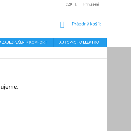
RANY OSOBNÍCH ÚDAJŮ
ODSTOUPENÍ OD KUPNÍ SMLOUVY
CZK
Přihlášení
REKLAMA
NÁKUPNÍ
Prázdný košík
KOŠÍK
 ZABEZPEČENÍ + KOMFORT
AUTO-MOTO ELEKTRO
AUTO MULT
vujeme.