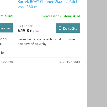
Korrek BOAT Cleaner Wax - Leštící
ml
vosk 350 ml
rní sklad
Sklad eshop - Externí sklad
343 Kč bez DPH
 košíku
Do košíku
415 Kč
/ ks
pon s
Jedná se o čisticí a leštící vosk pro silně
a.
zoxidované povrchy
 je
15755620
Kód:
15755618