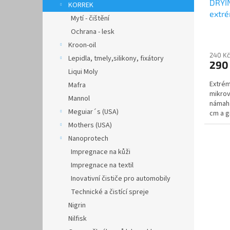
DRYI
k
KORREK
extré
t
Mytí - čištění
mikr
ů
Ochrana - lesk
Kroon-oil
240 Kč
Lepidla, tmely,silikony, fixátory
290
Liqui Moly
Extrém
Mafra
mikrov
Mannol
námaha
Meguiar´s (USA)
cm a g
standar
Mothers (USA)
Nanoprotech
Impregnace na kůži
Impregnace na textil
Inovativní čističe pro automobily
Technické a čistící spreje
Nigrin
Nilfisk