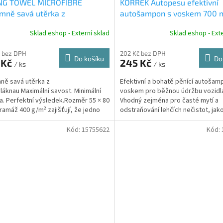
NG TOWEL MICROFIBRE
KORREK Autopesu efektivní
mně savá utěrka z
autošampon s voskem 700 
ovlákna
Sklad eshop - Externí sklad
Sklad eshop - Exte
 bez DPH
202 Kč bez DPH
Do košíku
Do
 Kč
245 Kč
/ ks
/ ks
ně savá utěrka z
Efektivní a bohatě pěnící autošam
láknau Maximální savost. Minimální
voskem pro běžnou údržbu vozidl
. Perfektní výsledek.Rozměr 55 × 80
Vhodný zejména pro časté mytí a
ramáž 400 g/m² zajišťují, že jedno
odstraňování lehčích nečistot, jako
dní vozidlo...
silniční špína, prach či zbytky...
Kód:
15755622
Kód: