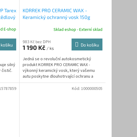
P Tarex
KORREK PRO CERAMIC WAX -
tědlový
Keramický ochranný vosk 150g
ad E-shop
Sklad eshop - Externí sklad
983 Kč bez DPH
 košíku
Do košíku
1 190 Kč
/ ks
Jedná se o revoluční autokosmetický
uje silný
produkt KORREK PRO CERAMIC WAX -
čistič.
výkonný keramický vosk, který vašemu
autu poskytne dlouhotrvající ochranu a
úžasný lesk!
15787859
Kód:
1000000505