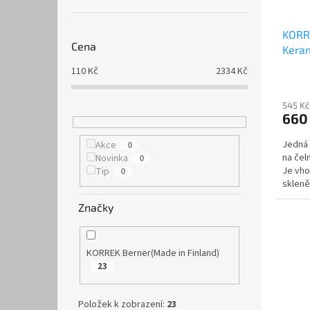
KORR
Cena
Keram
110
Kč
2334
Kč
545 Kč
660
Jedná 
Akce
0
na čel
Novinka
0
Je vho
Tip
0
skleně
Značky
KORREK Berner(Made in Finland)
23
Položek k zobrazení:
23