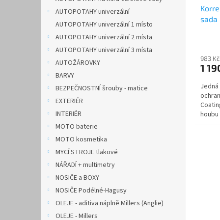
Korre
AUTOPOTAHY univerzální
sada 
AUTOPOTAHY univerzální 1 místo
AUTOPOTAHY univerzální 2 místa
AUTOPOTAHY univerzální 3 místa
983 Kč
AUTOŽÁROVKY
1 19
BARVY
Jedná 
BEZPEČNOSTNÍ šrouby - matice
ochran
EXTERIÉR
Coatin
INTERIÉR
houbu 
MOTO baterie
MOTO kosmetika
MYCÍ STROJE tlakové
NÁŘADÍ + multimetry
NOSIČE a BOXY
NOSIČE Podélné-Hagusy
OLEJE - aditiva náplně Millers (Anglie)
OLEJE - Millers