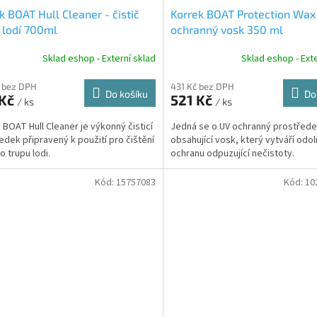
k BOAT Hull Cleaner - čistič
Korrek BOAT Protection Wax
 lodí 700ml
ochranný vosk 350 ml
Sklad eshop - Externí sklad
Sklad eshop - Exte
 bez DPH
431 Kč bez DPH
Do košíku
Do
 Kč
521 Kč
/ ks
/ ks
 BOAT Hull Cleaner je výkonný čisticí
Jedná se o UV ochranný prostřed
edek připravený k použití pro čištění
obsahující vosk, který vytváří odo
o trupu lodi.
ochranu odpuzující nečistoty.
Kód:
15757083
Kód:
10