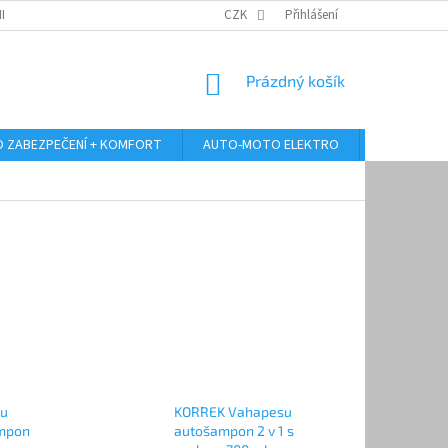
RANY OSOBNÍCH ÚDAJŮ
ODSTOUPENÍ OD KUPNÍ SMLOUVY
CZK
Přihlášení
REKLAMA
NÁKUPNÍ
Prázdný košík
KOŠÍK
 ZABEZPEČENÍ + KOMFORT
AUTO-MOTO ELEKTRO
AUTO MULT
su
KORREK Vahapesu
ampon
autošampon 2 v 1 s