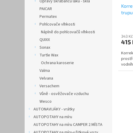
Opravy škrábanců laku - skla
Korre
PAICAR
trupu
Permatex
Pohlcovače vlhkosti
Náplně do pohlcovačů vlhkosti
343 Kč
QUIXX
415
Sonax
Korrek
Turtle Wax
prostř
Ochrana karoserie
vodníh
Valma
Velvana
Versachem
Vůně - osvěžovače vzduchu
Wesco
AUTONAVIJÁKY - vrátky
AUTOPOTAHY na míru
AUTOPOTAHY na míru CAMPER 2 MÍSTA
AUTOPOTAHY na míru-užitkové vozy