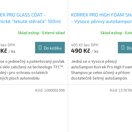
EK PRO GLASS COAT -
KORREK PRO HIGH FOAM S
ické "tekuté stěrače" 100ml
- Vysoce pěnivý autošampon
Sklad eshop - Externí sklad
Sklad eshop - Exte
 bez DPH
405 Kč bez DPH
Do košíku
Do
 Kč
490 Kč
/ ks
/ ks
se o jedinečný a patentovaný povlak
Jedná se o Vysoce pěnivý
ní sklo založený na technologii TFC™.
autošampon Korrek Pro High Foa
dný i pro ochranu ostatních
Shampoo je velmi účinný a přitom
ných ploch automobilu
dostatečně šetrný autošampón.
Kód:
1000001006
Kód:
157878