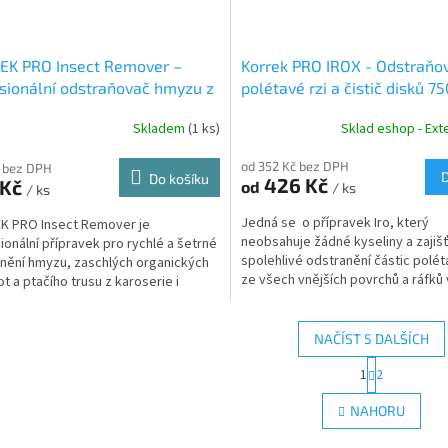
EK PRO Insect Remover –
Korrek PRO IROX - Odstraňo
sionální odstraňovač hmyzu z
polétavé rzi a čistič disků 7
erie (700 ml)
Skladem
(1 ks)
Sklad eshop - Exte
od 352 Kč bez DPH
 bez DPH
Do košíku
426 Kč
 Kč
od
/ ks
/ ks
Jedná se o přípravek Iro, který
K PRO Insect Remover je
neobsahuje žádné kyseliny a zajiš
ionální přípravek pro rychlé a šetrné
spolehlivé odstranění částic polét
nění hmyzu, zaschlých organických
ze všech vnějších povrchů a ráfků 
ot a ptačího trusu z karoserie i
aniž...
h povrchů. Bezpečný...
NAČÍST 5 DALŠÍCH
S
1
2
O
t
r
v
NAHORU
á
l
n
á