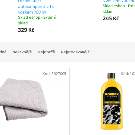
rozpouštěcí
s voskem 700 ml
Sklad eshop - Ext
autošampon 3 v 1 s
sklad
voskem 700 ml
Sklad eshop - Externí
245 Kč
sklad
329 Kč
dně
Nejlevnější
Nejdražší
Nejprodávanější
Kód:
5027005
Kód:
10