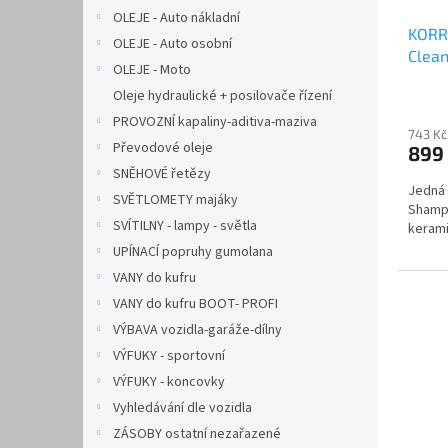
OLEJE - Auto nákladní
KORR
OLEJE - Auto osobní
Clean
OLEJE - Moto
kera
Oleje hydraulické + posilovače řízení
PROVOZNÍ kapaliny-aditiva-maziva
743 Kč
Převodové oleje
899
SNĚHOVÉ řetězy
Jedná 
SVĚTLOMETY majáky
Shampo
SVÍTILNY - lampy - světla
kerami
UPÍNACÍ popruhy gumolana
VANY do kufru
VANY do kufru BOOT- PROFI
VÝBAVA vozidla-garáže-dílny
VÝFUKY - sportovní
VÝFUKY - koncovky
Vyhledávání dle vozidla
ZÁSOBY ostatní nezařazené