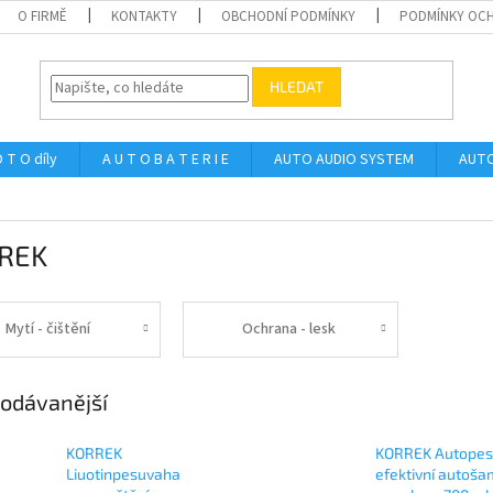
O FIRMĚ
KONTAKTY
OBCHODNÍ PODMÍNKY
PODMÍNKY OCH
HLEDAT
 T O díly
A U T O B A T E R I E
AUTO AUDIO SYSTEM
AUTO
REK
Mytí - čištění
Ochrana - lesk
odávanější
KORREK
KORREK Autope
Liuotinpesuvaha
efektivní autoš