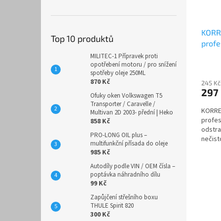
KORR
Top 10 produktů
profe
karos
MILITEC-1 Přípravek proti
opotřebení motoru / pro snížení
spotřeby oleje 250ML
870 Kč
245 Kč
297
Ofuky oken Volkswagen T5
Transporter / Caravelle /
KORRE
Multivan 2D 2003- přední | Heko
profes
858 Kč
odstra
PRO-LONG OIL plus –
nečist
multifunkční přísada do oleje
dalšíc
985 Kč
Autodíly podle VIN / OEM čísla –
poptávka náhradního dílu
99 Kč
Zapůjčení střešního boxu
THULE Spirit 820
300 Kč