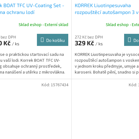
k BOAT TFC UV-Coating Set -
KORREK Liuotinpesuvaha
na ochranu lodí
rozpouštěcí autošampon 3 v 
voskem 700 ml
Sklad eshop - Externí sklad
Sklad eshop - Exte
 bez DPH
272 Kč bez DPH
Do košíku
Do
0 Kč
329 Kč
/ ks
/ ks
se o praktickou startovací sadu na
KORREK Liuotinpesuvaha je vysoce
u vaší lodi. Korrek BOAT TFC UV-
rozpouštěcí autošampon s voskem
g obsahuje ochranný prostředek,
v jednom kroku předmyje, umyje a 
na nanášení a utěrku z mikrovlákna.
karoserii. Bohatě pění, snadno si po
mastnou...
Kód:
15767434
Kód: