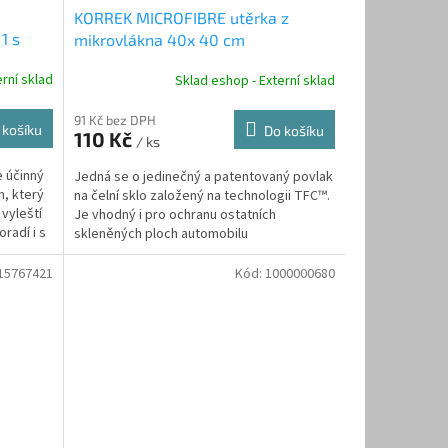
KORREK MICROFIBRE utěrka z
1 s
mikrovlákna 40x 40 cm
rní sklad
Sklad eshop - Externí sklad
91 Kč bez DPH
 košíku
Do košíku
110 Kč
/ ks
 účinný
Jedná se o jedinečný a patentovaný povlak
, který
na čelní sklo založený na technologii TFC™.
vyleští
Je vhodný i pro ochranu ostatních
radí i s
skleněných ploch automobilu
15767421
Kód:
1000000680