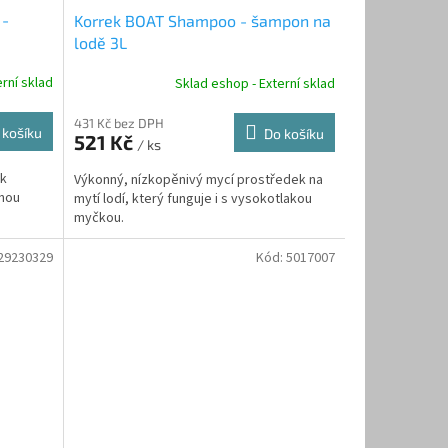
 -
Korrek BOAT Shampoo - šampon na
lodě 3L
rní sklad
Sklad eshop - Externí sklad
431 Kč bez DPH
 košíku
Do košíku
521 Kč
/ ks
ek
Výkonný, nízkopěnivý mycí prostředek na
lnou
mytí lodí, který funguje i s vysokotlakou
myčkou.
29230329
Kód:
5017007