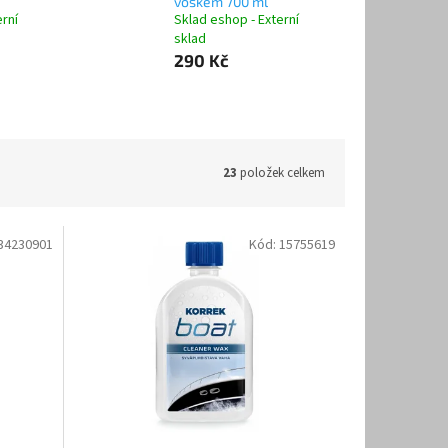
voskem 700 ml
erní
Sklad eshop - Externí
sklad
290 Kč
23
položek celkem
34230901
Kód:
15755619