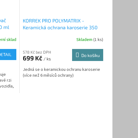
vač
KORREK PRO POLYMATRIX -
50 ml
Keramická ochrana karoserie 350
ml
rní sklad
Skladem
(1 ks)
578 Kč bez DPH
DETAIL
Do košíku
699 Kč
/ ks
Jedná se o keramickou ochranu karoserie
ťuje
(více než 6 měsíců ochrany)
avé rzi
vozidla,