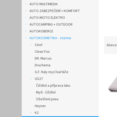
n
AUTO MULTIMEDIA
e
AUTO ZABEZPEČENÍ + KOMFORT
l
AUTO-MOTO ELEKTRO
AUTOCAMPING + OUTDOOR
AUTOKOBERCE
AUTOKOSMETIKA - chemie
Ř
a
Cinol
Abece
z
Clean Fox
e
DR. Marcus
V
n
Druchema
ý
í
G.F. Italy mycí kartáče
p
p
i
r
GS27
s
o
Čištění a příprava laku
p
d
Mytí - čištění
r
u
Ošetření pneu
o
k
Heyner
d
t
K2
u
ů