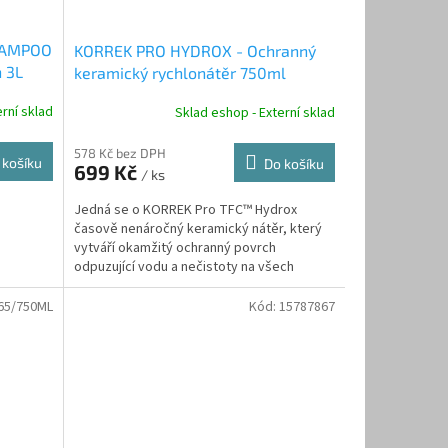
HAMPOO
KORREK PRO HYDROX - Ochranný
 3L
keramický rychlonátěr 750ml
rní sklad
Sklad eshop - Externí sklad
578 Kč bez DPH
 košíku
Do košíku
699 Kč
/ ks
Jedná se o KORREK Pro TFC™ Hydrox
m
časově nenáročný keramický nátěr, který
vytváří okamžitý ochranný povrch
odpuzující vodu a nečistoty na všech
vnějších površích vozidla....
65/750ML
Kód:
15787867