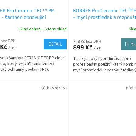
EK Pro Ceramic TFC™ PP
KORREK Pro Ceramic TFC™ P
 - šampon obnovující
- mycí prostředek a rozpouš
mickou ochranu
čistič 5L
Sklad eshop - Externí sklad
Skl
 bez DPH
743 Kč bez DPH
DETAIL
Do
 Kč
899 Kč
/ ks
/ ks
se o šampon CERAMIC TFC PP clean
Tarex je nový hybridní čistič pro
o, který vytváří tenkovrstvý
profesionální použití, který kombin
cký ochranný povlak (TFC).
mycí prostředek a rozpouštědlový 
Kód:
15787863
Kód: