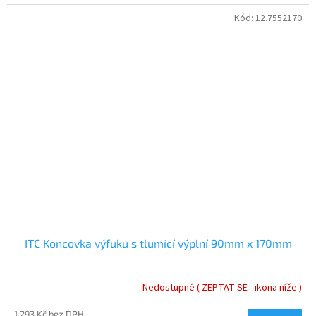
Kód:
12.7552170
ITC Koncovka výfuku s tlumící výplní 90mm x 170mm
Nedostupné ( ZEPTAT SE - ikona níže )
1 293 Kč bez DPH