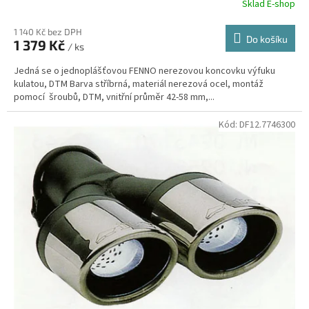
Sklad E-shop
1 140 Kč bez DPH
Do košíku
1 379 Kč
/ ks
Jedná se o jednoplášťovou FENNO nerezovou koncovku výfuku
kulatou, DTM Barva stříbrná, materiál nerezová ocel, montáž
pomocí šroubů, DTM, vnitřní průměr 42-58 mm,...
Kód:
DF12.7746300