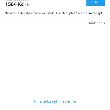
DETAIL
1 564 Kč
/ ks
Nerezová dvojitá koncovka výfuku ITC dvouplášťová s tlumící výplní
Kód:
32304
Koncovka výfuku chrom