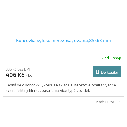
Koncovka výfuku, nerezová, oválná,85x68 mm
Sklad E-shop
336 Kč bez DPH
Do košíku
406 Kč
/ ks
Jedná se o koncovku, která se skládá z nerezové oceli a vysoce
kvalitní slitiny hliníku, pasující na více typů vozidel.
Kód:
1175/1-10