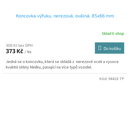
Koncovka výfuku, nerezová, oválná, 85x66 mm
Sklad E-shop
308 Kč bez DPH
Do košíku
373 Kč
/ ks
Jedná se o koncovku, která se skládá z nerezové oceli a vysoce
kvalitní slitiny hliníku, pasující na více typů vozidel.
Kód:
94418 TP