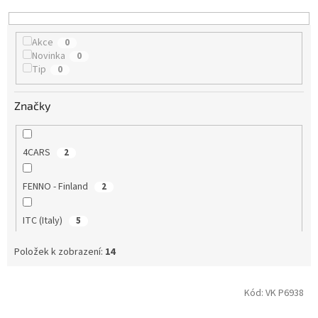
d
u
k
Akce
0
t
Novinka
0
ů
Tip
0
Značky
4CARS
2
FENNO - Finland
2
ITC (Italy)
5
Položek k zobrazení:
14
Laityng CZ
4
V
Kód:
VK P6938
ý