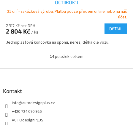
OCTIIROK1J
21 dní - zakázková výroba. Platba pouze předem online nebo na náš
účet.
2 317 Kč bez DPH
DETAIL
2 804 Kč
/ ks
Jednoplášťová koncovka na sponu, nerez, délka dle vozu.
14
položek celkem
O
v
l
Z
á
á
d
p
a
a
Kontakt
c
t
í
info
@
autodesignplus.cz
í
p
r
+420 724 070 926
v
AUTOdesignPLUS
k
y
v