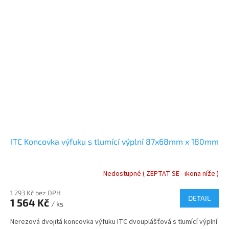
ITC Koncovka výfuku s tlumící výplní 87x68mm x 180mm
Nedostupné ( ZEPTAT SE - ikona níže )
1 293 Kč bez DPH
DETAIL
1 564 Kč
/ ks
Nerezová dvojitá koncovka výfuku ITC dvouplášťová s tlumící výplní