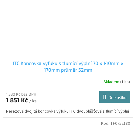
ITC Koncovka výfuku s tlumící výplní 70 x 140mm x
170mm průměr 52mm
Skladem
(1 ks)
1 530 Kč bez DPH
Do košíku
1 851 Kč
/ ks
Nerezová dvojitá koncovka výfuku ITC dvouplášťová s tlumící výplní
Kód:
TF0752180