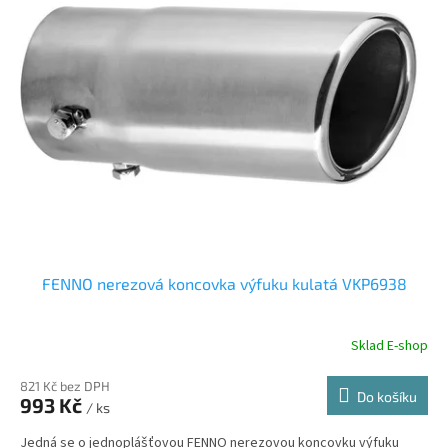
p
i
s
p
r
o
d
u
k
t
ů
FENNO nerezová koncovka výfuku kulatá VKP6938
Sklad E-shop
821 Kč bez DPH
Do košíku
993 Kč
/ ks
Jedná se o jednoplášťovou FENNO nerezovou koncovku výfuku