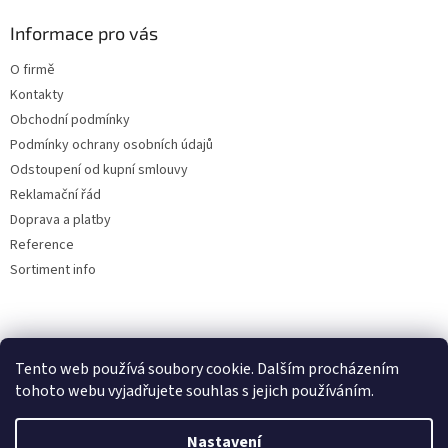
ý
Informace pro vás
p
i
O firmě
s
u
Kontakty
Obchodní podmínky
Podmínky ochrany osobních údajů
Odstoupení od kupní smlouvy
Reklamační řád
Doprava a platby
Reference
Sortiment info
Reklamační řád
Tento web používá soubory cookie. Dalším procházením
tohoto webu vyjadřujete souhlas s jejich používáním.
Nastavení
Vytvořil Shoptet