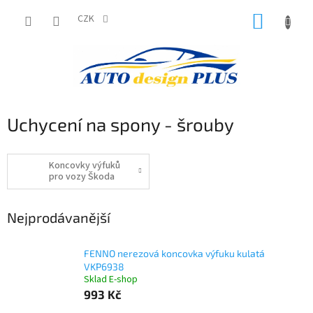
Přejít
NÁKUP
na
CZK
obsah
KOŠÍK
Uchycení na spony - šrouby
Koncovky výfuků
pro vozy Škoda
Nejprodávanější
FENNO nerezová koncovka výfuku kulatá
VKP6938
Sklad E-shop
993 Kč