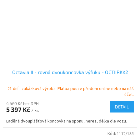
Octavia II - rovná dvoukoncovka výfuku - OCTIIRKK2
21 dní - zakázková výroba. Platba pouze předem online nebo na náš
účet.
4 460 Kč bez DPH
DETAIL
5 397 Kč
/ ks
Laděná dvouplášťová koncovka na sponu, nerez, délka dle vozu.
Kód:
1172/135