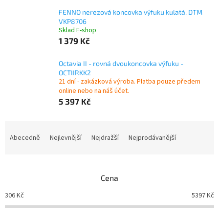
FENNO nerezová koncovka výfuku kulatá, DTM
VKP8706
Sklad E-shop
1 379 Kč
Octavia II - rovná dvoukoncovka výfuku -
OCTIIRKK2
21 dní - zakázková výroba. Platba pouze předem
online nebo na náš účet.
5 397 Kč
Ř
a
Abecedně
Nejlevnější
Nejdražší
Nejprodávanější
z
e
n
Cena
í
p
306
Kč
5397
Kč
r
o