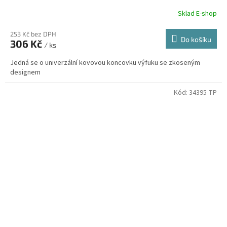
Sklad E-shop
253 Kč bez DPH
Do košíku
306 Kč
/ ks
Jedná se o univerzální kovovou koncovku výfuku se zkoseným
designem
Kód:
34395 TP