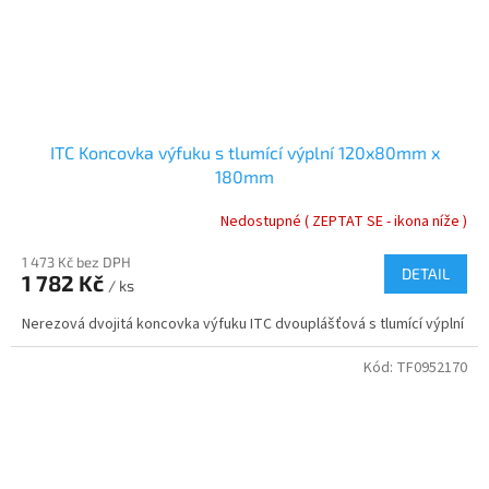
ITC Koncovka výfuku s tlumící výplní 120x80mm x
180mm
Nedostupné ( ZEPTAT SE - ikona níže )
1 473 Kč bez DPH
DETAIL
1 782 Kč
/ ks
Nerezová dvojitá koncovka výfuku ITC dvouplášťová s tlumící výplní
Kód:
TF0952170