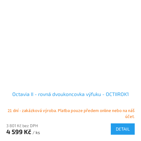
Octavia II - rovná dvoukoncovka výfuku - OCTIIROK1
21 dní - zakázková výroba. Platba pouze předem online nebo na náš
účet.
3 801 Kč bez DPH
DETAIL
4 599 Kč
/ ks