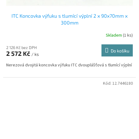
ITC Koncovka výfuku s tlumící výplní 2 x 90x70mm x
300mm
Skladem
(1 ks)
2 126 Kč bez DPH
Do košíku
2 572 Kč
/ ks
Nerezová dvojitá koncovka výfuku ITC dvouplášťová s tlumící výplní
Kód:
12.7446180