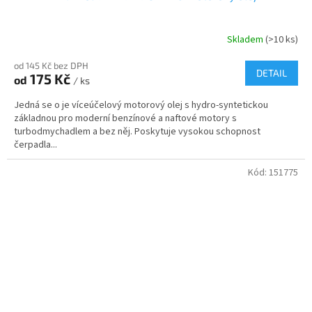
Skladem
(>10 ks)
od 145 Kč bez DPH
DETAIL
175 Kč
od
/ ks
Jedná se o je víceúčelový motorový olej s hydro-syntetickou
základnou pro moderní benzínové a naftové motory s
turbodmychadlem a bez něj. Poskytuje vysokou schopnost
čerpadla...
Kód:
151775