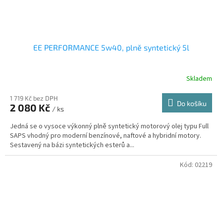
EE PERFORMANCE 5w40, plně syntetický 5l
Skladem
1 719 Kč bez DPH
Do košíku
2 080 Kč
/ ks
Jedná se o vysoce výkonný plně syntetický motorový olej typu Full
SAPS vhodný pro moderní benzínové, naftové a hybridní motory.
Sestavený na bázi syntetických esterů a...
Kód:
02219