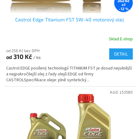
352 Kč
až
–12 %
Castrol Edge Titanium FST 5W-40 motorový olej
Sklad E-shop
od 256 Kč bez DPH
DETAIL
310 Kč
od
/ ks
Castrol EDGE posílený technologií TITANIUM FST je dosud nejsilnější
a nejpokročilejší olej z řady olejů EDGE od firmy
CASTROLSpecifikace oleje: plně syntetický...
Kód:
1535B5