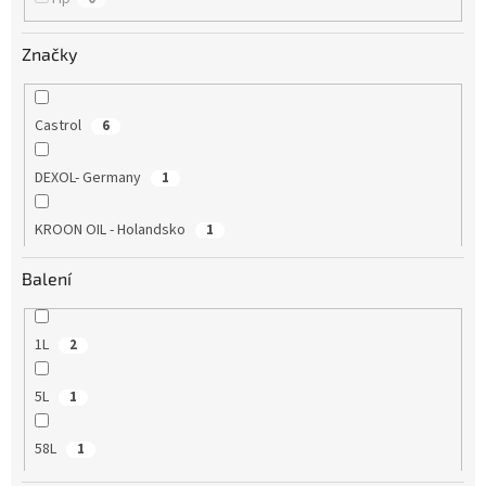
Značky
Castrol
6
DEXOL- Germany
1
KROON OIL - Holandsko
1
Balení
MANNOL (SCT - Germany)
2
MILLERS OILS
2
1L
2
Mobil
1
5L
1
58L
1