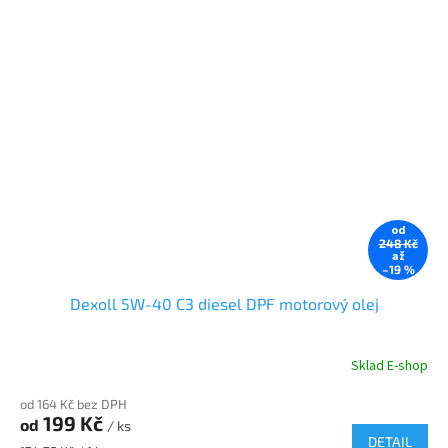
od
248 Kč
až
–19 %
Dexoll 5W-40 C3 diesel DPF motorový olej
Sklad E-shop
od 164 Kč bez DPH
199 Kč
od
/ ks
DETAIL