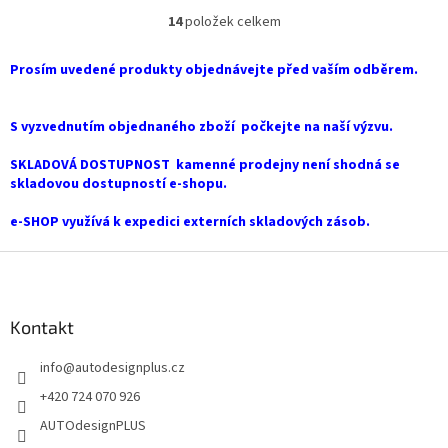
14
položek celkem
O
v
l
Prosím uvedené produkty objednávejte před vaším odběrem.
á
d
a
S vyzvednutím objednaného zboží počkejte na naší výzvu.
c
í
SKLADOVÁ DOSTUPNOST kamenné prodejny není shodná se
p
skladovou dostupností e-shopu.
r
v
e-SHOP využívá k expedici externích skladových zásob.
k
y
Z
v
á
ý
p
p
a
Kontakt
i
t
s
info
@
autodesignplus.cz
í
u
+420 724 070 926
AUTOdesignPLUS