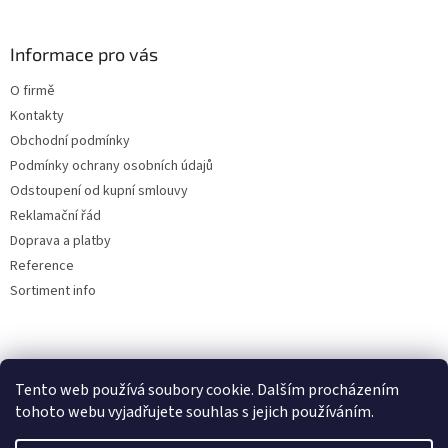
Informace pro vás
O firmě
Kontakty
Obchodní podmínky
Podmínky ochrany osobních údajů
Odstoupení od kupní smlouvy
Reklamační řád
Doprava a platby
Reference
Sortiment info
Reklamační řád
Tento web používá soubory cookie. Dalším procházením
🏖️ DOVOLENÁ 6.8.2026 —
tohoto webu vyjadřujete souhlas s jejich používáním.
kamenná prodejna uzavřena.