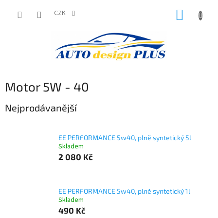
Přejít
NÁKUP
na
CZK
obsah
KOŠÍK
Motor 5W - 40
Nejprodávanější
EE PERFORMANCE 5w40, plně syntetický 5l
Skladem
2 080 Kč
EE PERFORMANCE 5w40, plně syntetický 1l
Skladem
490 Kč