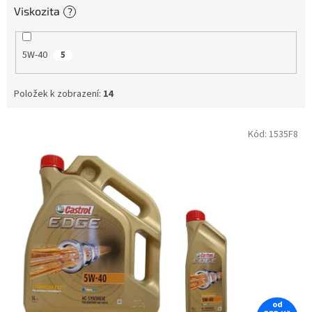
Viskozita
?
5W-40
5
Položek k zobrazení:
14
V
Kód:
1535F8
ý
p
i
s
p
r
o
d
u
k
t
od
ů