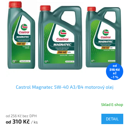
od
316 Kč
až
–1 %
Castrol Magnatec 5W-40 A3/B4 motorový olej
Sklad E-shop
od 256 Kč bez DPH
DETAIL
310 Kč
od
/ ks