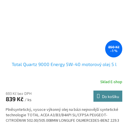
850 Kč
–1 %
Total Quartz 9000 Energy 5W-40 motorový olej 5 l
Sklad E-shop
693 Kč bez DPH
Do košíku
839 Kč
/ ks
Plněsyntetický, vysoce výkonný olej na bázi nejnovější syntetické
technologie TOTAL. ACEA A3/B3/B4API SL/CFPSA PEUGEOT-
CITROËNVW 502.00/505.00BMW LONGLIFE OILMERCEDES-BENZ 229.3