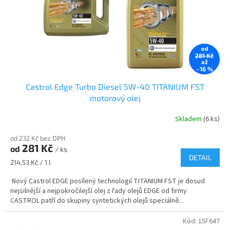
od
281 Kč
až
–16 %
Castrol Edge Turbo Diesel 5W-40 TITANIUM FST
motorový olej
Skladem
(6 ks)
od 232 Kč bez DPH
281 Kč
od
/ ks
DETAIL
Měrná
214,53 Kč / 1 l
cena:
Nový Castrol EDGE posílený technologií TITANIUM FST je dosud
nejsilnější a nejpokročilejší olej z řady olejů EDGE od firmy
CASTROL patří do skupiny syntetických olejů speciálně...
Kód:
15F647