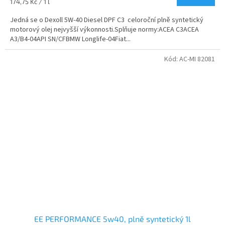
Měrná
174,75 Kč / 1 l
cena:
Jedná se o Dexoll 5W-40 Diesel DPF C3 celoroční plně syntetický
motorový olej nejvyšší výkonnosti.Splňuje normy:ACEA C3ACEA
A3/B4-04API SN/CFBMW Longlife-04Fiat...
Kód:
AC-MI 82081
EE PERFORMANCE 5w40, plně syntetický 1l