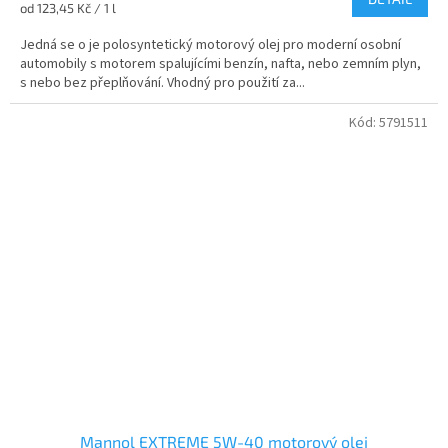
Měrná
od 123,45 Kč / 1 l
cena:
Jedná se o je polosyntetický motorový olej pro moderní osobní
automobily s motorem spalujícími benzín, nafta, nebo zemním plyn,
s nebo bez přeplňování. Vhodný pro použití za...
Kód:
5791511
Mannol EXTREME 5W-40 motorový olej