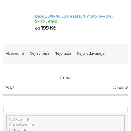
Dexoll 5W-40 C3 diesel DPF motorový olej
Sklad E-shop
199 Kč
od
Ř
a
Abecedně
Nejlevnější
Nejdražší
Nejprodávanější
z
e
n
Cena
í
p
175
Kč
22840
Kč
r
o
d
u
k
Akce
0
t
Novinka
0
ů
Tip
0