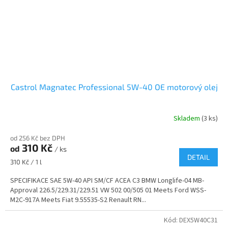
Castrol Magnatec Professional 5W-40 OE motorový olej
Skladem
(3 ks)
od 256 Kč bez DPH
310 Kč
od
/ ks
DETAIL
Měrná
310 Kč / 1 l
cena:
SPECIFIKACE SAE 5W-40 API SM/CF ACEA C3 BMW Longlife-04 MB-
Approval 226.5/229.31/229.51 VW 502 00/505 01 Meets Ford WSS-
M2C-917A Meets Fiat 9.55535-S2 Renault RN...
Kód:
DEX5W40C31