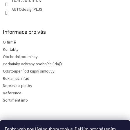
+420 724 070 926
v
AUTOdesignPLUS
k
y
v
ý
Informace pro vás
p
i
O firmě
s
u
Kontakty
Obchodní podmínky
Podmínky ochrany osobních údajů
Odstoupení od kupní smlouvy
Reklamační řád
Doprava a platby
Reference
Sortiment info
Reklamační řád
Tento web používá soubory cookie. Dalším procházením