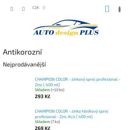
Přejít
NÁKUP
na
CZK
obsah
KOŠÍK
Antikorozní
Nejprodávanější
CHAMPION COLOR - zinkový sprej profesional -
Zinc ( 400 ml)
Skladem
(>10 ks)
293 Kč
CHAMPION COLOR - zinko hliníkový sprej
profesional - Zinc ALU ( 400 ml)
Skladem
(7 ks)
269 Kč