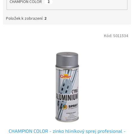
CHAMPION COLOR
2
Položek k zobrazení:
2
V
Kód:
S011534
ý
p
i
s
p
r
o
d
u
k
t
ů
CHAMPION COLOR - zinko hliníkový sprej profesional -