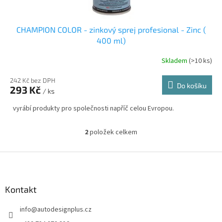
CHAMPION COLOR - zinkový sprej profesional - Zinc (
400 ml)
Skladem
(>10 ks)
242 Kč bez DPH
Do košíku
293 Kč
/ ks
vyrábí produkty pro společnosti napříč celou Evropou.
2
položek celkem
O
v
l
Z
á
á
d
p
a
a
Kontakt
c
t
í
info
@
autodesignplus.cz
í
p
r