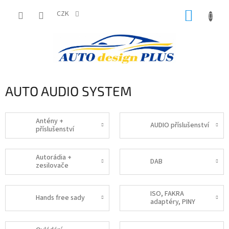
Přejít
NÁKUP
na
CZK
obsah
KOŠÍK
AUTO AUDIO SYSTEM
Antény +
AUDIO příslušenství
příslušenství
Autorádia +
DAB
zesilovače
ISO, FAKRA
Hands free sady
adaptéry, PINY