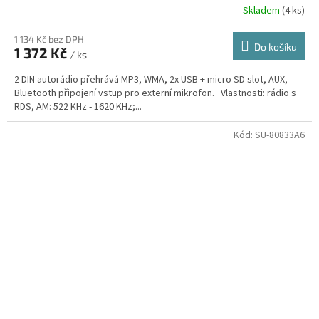
Skladem
(4 ks)
1 134 Kč bez DPH
Do košíku
1 372 Kč
/ ks
2 DIN autorádio přehrává MP3, WMA, 2x USB + micro SD slot, AUX,
Bluetooth připojení vstup pro externí mikrofon. Vlastnosti: rádio s
RDS, AM: 522 KHz - 1620 KHz;...
Kód:
SU-80833A6