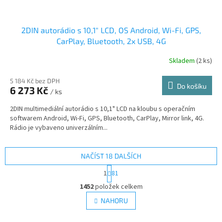
2DIN autorádio s 10,1" LCD, OS Android, Wi-Fi, GPS,
CarPlay, Bluetooth, 2x USB, 4G
Skladem
(2 ks)
5 184 Kč bez DPH
Do košíku
6 273 Kč
/ ks
2DIN multimediální autorádio s 10,1" LCD na kloubu s operačním
softwarem Android, Wi-Fi, GPS, Bluetooth, CarPlay, Mirror link, 4G.
Rádio je vybaveno univerzálním...
NAČÍST 18 DALŠÍCH
S
1
81
t
O
r
1452
položek celkem
v
á
l
NAHORU
n
á
k
d
o