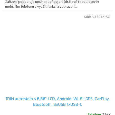
Zařízení podporuje možnost připojení (drátové i bezdrátové)
mobilního telefonu a využít funkcí a zobrazení...
Kód:
SU-80827AC
1DIN autorádio s 6,86" LCD, Android, WI-FI, GPS, CarPlay,
Bluetooth, 3xUSB 1xUSB-C
Skladem
(5 ks)