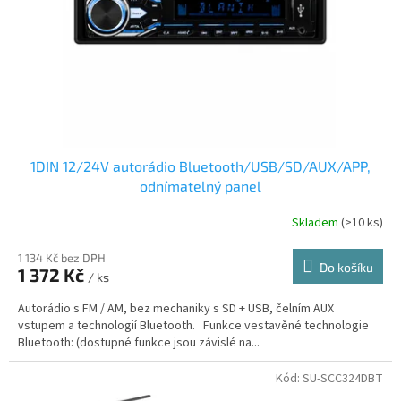
1DIN 12/24V autorádio Bluetooth/USB/SD/AUX/APP,
odnímatelný panel
Skladem
(>10 ks)
1 134 Kč bez DPH
Do košíku
1 372 Kč
/ ks
Autorádio s FM / AM, bez mechaniky s SD + USB, čelním AUX
vstupem a technologií Bluetooth. Funkce vestavěné technologie
Bluetooth: (dostupné funkce jsou závislé na...
Kód:
SU-SCC324DBT