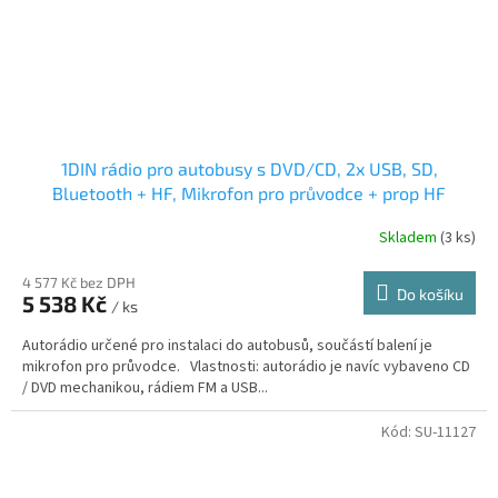
1DIN rádio pro autobusy s DVD/CD, 2x USB, SD,
Bluetooth + HF, Mikrofon pro průvodce + prop HF
Skladem
(3 ks)
4 577 Kč bez DPH
Do košíku
5 538 Kč
/ ks
Autorádio určené pro instalaci do autobusů, součástí balení je
mikrofon pro průvodce. Vlastnosti: autorádio je navíc vybaveno CD
/ DVD mechanikou, rádiem FM a USB...
Kód:
SU-11127