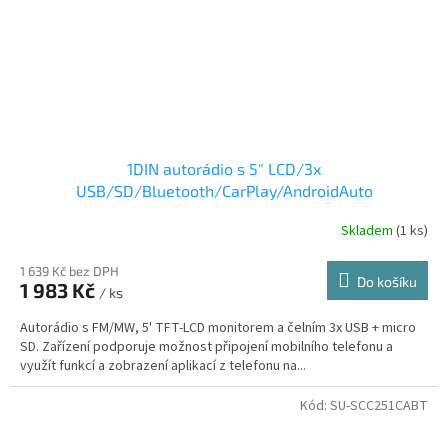
1DIN autorádio s 5" LCD/3x
USB/SD/Bluetooth/CarPlay/AndroidAuto
Skladem
(1 ks)
1 639 Kč bez DPH
Do košíku
1 983 Kč
/ ks
Autorádio s FM/MW, 5' TFT-LCD monitorem a čelním 3x USB + micro
SD. Zařízení podporuje možnost připojení mobilního telefonu a
využít funkcí a zobrazení aplikací z telefonu na...
Kód:
SU-SCC251CABT