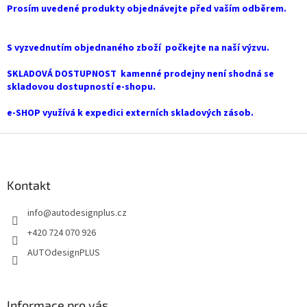
v
Prosím uvedené produkty objednávejte před vaším odběrem.
a
á
c
n
í
í
S vyzvednutím objednaného zboží počkejte na naší výzvu.
p
r
SKLADOVÁ DOSTUPNOST kamenné prodejny není shodná se
v
skladovou dostupností e-shopu.
k
y
e-SHOP využívá k expedici externích skladových zásob.
v
ý
Z
p
i
á
s
p
u
a
Kontakt
t
info
@
autodesignplus.cz
í
+420 724 070 926
AUTOdesignPLUS
Informace pro vás