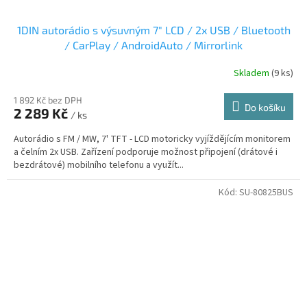
1DIN autorádio s výsuvným 7" LCD / 2x USB / Bluetooth
/ CarPlay / AndroidAuto / Mirrorlink
Skladem
(9 ks)
1 892 Kč bez DPH
Do košíku
2 289 Kč
/ ks
Autorádio s FM / MW, 7' TFT - LCD motoricky vyjíždějícím monitorem
a čelním 2x USB. Zařízení podporuje možnost připojení (drátové i
bezdrátové) mobilního telefonu a využít...
Kód:
SU-80825BUS