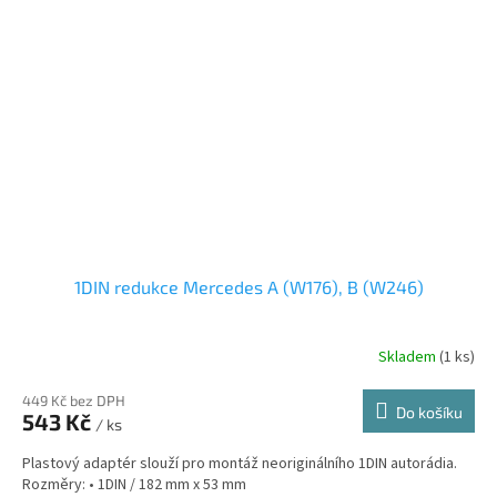
1DIN redukce Mercedes A (W176), B (W246)
Skladem
(1 ks)
449 Kč bez DPH
Do košíku
543 Kč
/ ks
Plastový adaptér slouží pro montáž neoriginálního 1DIN autorádia.
Rozměry: • 1DIN / 182 mm x 53 mm