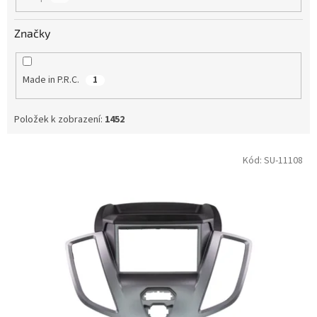
Značky
Made in P.R.C.
1
Položek k zobrazení:
1452
V
Kód:
SU-11108
ý
p
i
s
p
r
o
d
u
k