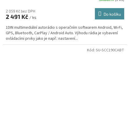
2 059 Kč bez DPH
Do košíku
2 491 Kč
/ ks
1DIN multimediální autorádio s operačním softwarem Android, Wi-Fi,
GPS, Bluetooth, CarPlay / Android Auto. Výhodu rádia je vybavení
ovládacími prvky jako je např.: nastavení...
Kód:
SU-SCC190CABT