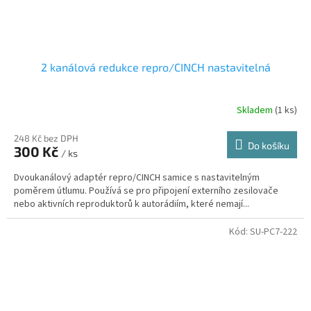
2 kanálová redukce repro/CINCH nastavitelná
Skladem
(1 ks)
248 Kč bez DPH
Do košíku
300 Kč
/ ks
Dvoukanálový adaptér repro/CINCH samice s nastavitelným
poměrem útlumu. Používá se pro připojení externího zesilovače
nebo aktivních reproduktorů k autorádiím, které nemají...
Kód:
SU-PC7-222