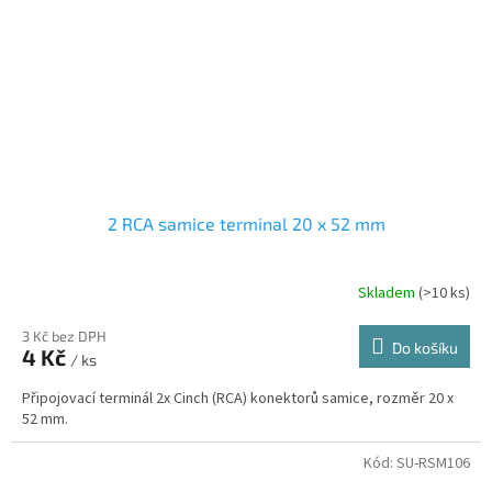
2 RCA samice terminal 20 x 52 mm
Skladem
(>10 ks)
3 Kč bez DPH
Do košíku
4 Kč
/ ks
Připojovací terminál 2x Cinch (RCA) konektorů samice, rozměr 20 x
52 mm.
Kód:
SU-RSM106