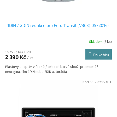
t
ů
1DIN / 2DIN redukce pro Ford Transit (V363) 05/2014-
Skladem
(6 ks)
1 975 Kč bez DPH
Do košíku
2 390 Kč
/ ks
Plastový adaptér v černé / antracit barvě slouží pro montáž
neoriginálního 1DIN nebo 2DIN autorádia.
Kód:
SU-SCC224BT