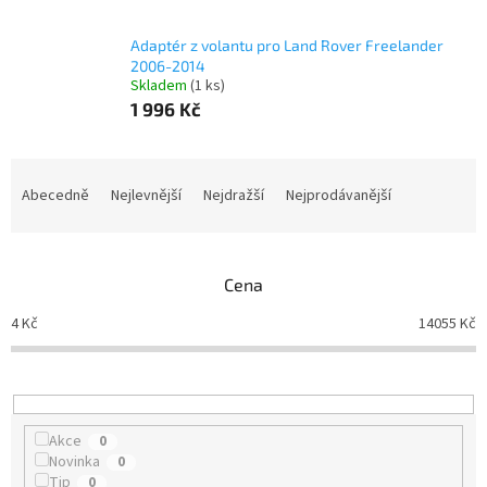
Adaptér z volantu pro Land Rover Freelander
2006-2014
Skladem
(1 ks)
1 996 Kč
Ř
a
Abecedně
Nejlevnější
Nejdražší
Nejprodávanější
z
e
n
Cena
í
p
4
Kč
14055
Kč
r
o
d
u
k
Akce
0
t
Novinka
0
ů
Tip
0