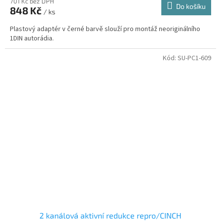
701 Kč bez DPH
Do košíku
848 Kč
/ ks
Plastový adaptér v černé barvě slouží pro montáž neoriginálního
1DIN autorádia.
Kód:
SU-PC1-609
2 kanálová aktivní redukce repro/CINCH