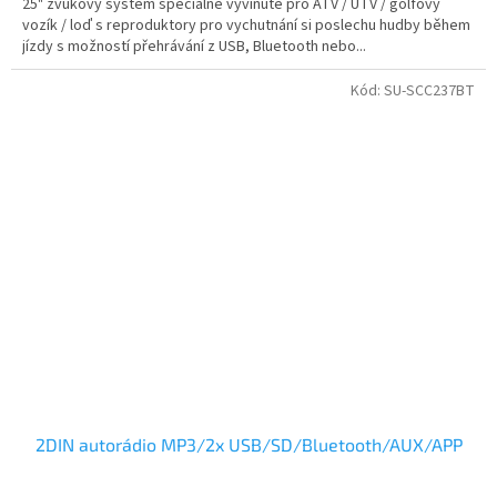
25" zvukový systém speciálně vyvinuté pro ATV / UTV / golfový
vozík / loď s reproduktory pro vychutnání si poslechu hudby během
jízdy s možností přehrávání z USB, Bluetooth nebo...
Kód:
SU-SCC237BT
2DIN autorádio MP3/2x USB/SD/Bluetooth/AUX/APP