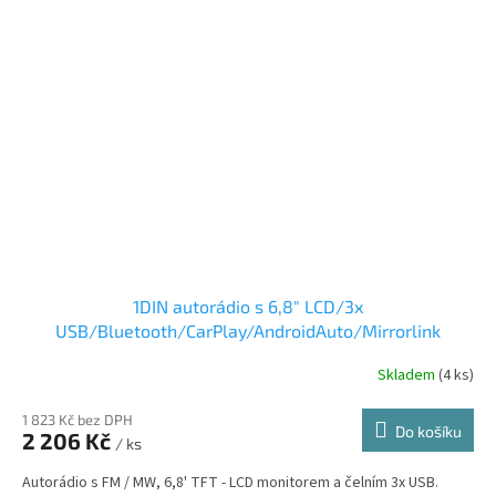
1DIN autorádio s 6,8" LCD/3x
USB/Bluetooth/CarPlay/AndroidAuto/Mirrorlink
Skladem
(4 ks)
1 823 Kč bez DPH
Do košíku
2 206 Kč
/ ks
Autorádio s FM / MW, 6,8' TFT - LCD monitorem a čelním 3x USB.