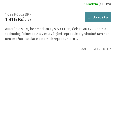
Skladem
(>10 ks)
1 088 Kč bez DPH
Do košíku
1 316 Kč
/ ks
Autorádio s FM, bez mechaniky s SD + USB, čelním AUX vstupem a
technologií Bluetooth s vestavěnými reproduktory vhodné tam kde
neni možno instalace externích reproduktorů....
Kód:
SU-SCC254BTR