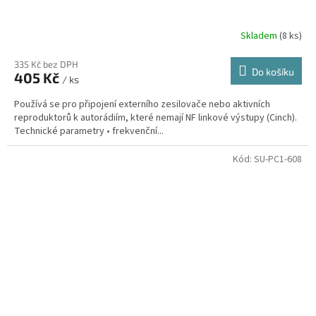
Skladem
(8 ks)
335 Kč bez DPH
Do košíku
405 Kč
/ ks
Používá se pro připojení externího zesilovače nebo aktivních
reproduktorů k autorádiím, které nemají NF linkové výstupy (Cinch).
Technické parametry • frekvenční...
Kód:
SU-PC1-608