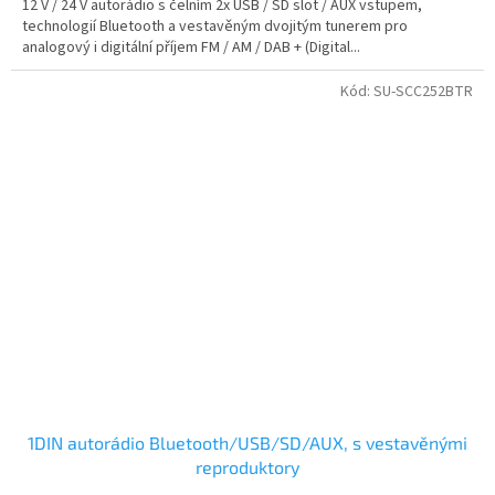
12 V / 24 V autorádio s čelním 2x USB / SD slot / AUX vstupem,
technologií Bluetooth a vestavěným dvojitým tunerem pro
analogový i digitální příjem FM / AM / DAB + (Digital...
Kód:
SU-SCC252BTR
1DIN autorádio Bluetooth/USB/SD/AUX, s vestavěnými
reproduktory