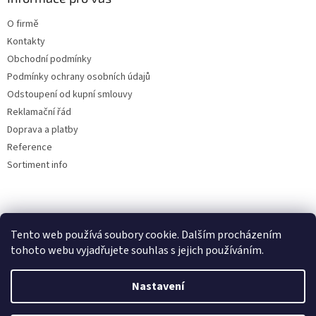
O firmě
Kontakty
Obchodní podmínky
Podmínky ochrany osobních údajů
Odstoupení od kupní smlouvy
Reklamační řád
Doprava a platby
Reference
Sortiment info
Reklamační řád
Tento web používá soubory cookie. Dalším procházením
🏖️ DOVOLENÁ 6.8.2026 —
tohoto webu vyjadřujete souhlas s jejich používáním.
kamenná prodejna uzavřena.
Nastavení
Objednávky přijímáme i během
Vytvořil Shoptet
dovolené, expedice a osobní výdej